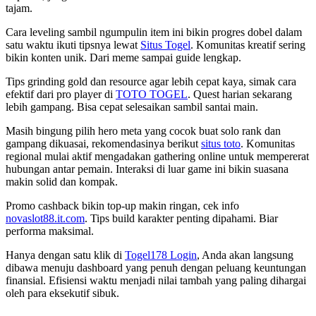
tajam.
Cara leveling sambil ngumpulin item ini bikin progres dobel dalam
satu waktu ikuti tipsnya lewat
Situs Togel
. Komunitas kreatif sering
bikin konten unik. Dari meme sampai guide lengkap.
Tips grinding gold dan resource agar lebih cepat kaya, simak cara
efektif dari pro player di
TOTO TOGEL
. Quest harian sekarang
lebih gampang. Bisa cepat selesaikan sambil santai main.
Masih bingung pilih hero meta yang cocok buat solo rank dan
gampang dikuasai, rekomendasinya berikut
situs toto
. Komunitas
regional mulai aktif mengadakan gathering online untuk mempererat
hubungan antar pemain. Interaksi di luar game ini bikin suasana
makin solid dan kompak.
Promo cashback bikin top-up makin ringan, cek info
novaslot88.it.com
. Tips build karakter penting dipahami. Biar
performa maksimal.
Hanya dengan satu klik di
Togel178 Login
, Anda akan langsung
dibawa menuju dashboard yang penuh dengan peluang keuntungan
finansial. Efisiensi waktu menjadi nilai tambah yang paling dihargai
oleh para eksekutif sibuk.