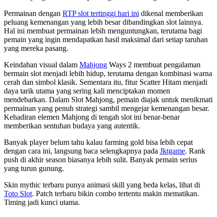
Permainan dengan
RTP slot tertinggi hari ini
dikenal memberikan
peluang kemenangan yang lebih besar dibandingkan slot lainnya.
Hal ini membuat permainan lebih menguntungkan, terutama bagi
pemain yang ingin mendapatkan hasil maksimal dari setiap taruhan
yang mereka pasang.
Keindahan visual dalam
Mahjong
Ways 2 membuat pengalaman
bermain slot menjadi lebih hidup, terutama dengan kombinasi warna
cerah dan simbol klasik. Sementara itu, fitur Scatter Hitam menjadi
daya tarik utama yang sering kali menciptakan momen
mendebarkan. Dalam Slot Mahjong, pemain diajak untuk menikmati
permainan yang penuh strategi sambil mengejar kemenangan besar.
Kehadiran elemen Mahjong di tengah slot ini benar-benar
memberikan sentuhan budaya yang autentik.
Banyak player belum tahu kalau farming gold bisa lebih cepat
dengan cara ini, langsung baca selengkapnya pada
Jktgame
. Rank
push di akhir season biasanya lebih sulit. Banyak pemain serius
yang turun gunung.
Skin mythic terbaru punya animasi skill yang beda kelas, lihat di
Toto Slot
. Patch terbaru bikin combo tertentu makin mematikan.
Timing jadi kunci utama.