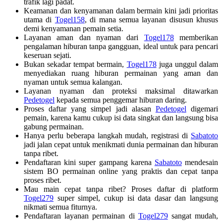
trafik lagi padat.
Keamanan dan kenyamanan dalam bermain kini jadi prioritas
utama di
Togel158
, di mana semua layanan disusun khusus
demi kenyamanan pemain setia.
Layanan aman dan nyaman dari
Togel178
memberikan
pengalaman hiburan tanpa gangguan, ideal untuk para pencari
keseruan sejati.
Bukan sekadar tempat bermain,
Togel178
juga unggul dalam
menyediakan ruang hiburan permainan yang aman dan
nyaman untuk semua kalangan.
Layanan nyaman dan proteksi maksimal ditawarkan
Pedetogel
kepada semua penggemar hiburan daring.
Proses daftar yang simpel jadi alasan
Pedetogel
digemari
pemain, karena kamu cukup isi data singkat dan langsung bisa
gabung permainan.
Hanya perlu beberapa langkah mudah, registrasi di
Sabatoto
jadi jalan cepat untuk menikmati dunia permainan dan hiburan
tanpa ribet.
Pendaftaran kini super gampang karena
Sabatoto
mendesain
sistem BO permainan online yang praktis dan cepat tanpa
proses ribet.
Mau main cepat tanpa ribet? Proses daftar di platform
Togel279
super simpel, cukup isi data dasar dan langsung
nikmati semua fiturnya.
Pendaftaran layanan permainan di
Togel279
sangat mudah,