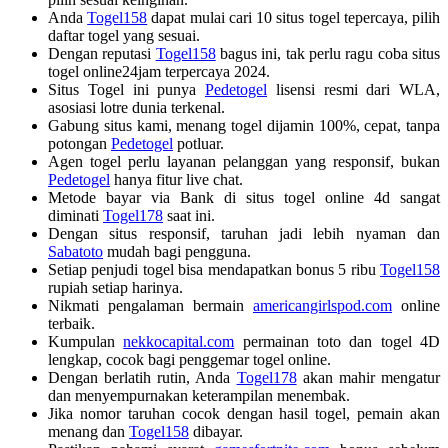
Anda
Togel158
dapat mulai cari 10 situs togel tepercaya, pilih
daftar togel yang sesuai.
Dengan reputasi
Togel158
bagus ini, tak perlu ragu coba situs
togel online24jam terpercaya 2024.
Situs Togel ini punya
Pedetogel
lisensi resmi dari WLA,
asosiasi lotre dunia terkenal.
Gabung situs kami, menang togel dijamin 100%, cepat, tanpa
potongan
Pedetogel
potluar.
Agen togel perlu layanan pelanggan yang responsif, bukan
Pedetogel
hanya fitur live chat.
Metode bayar via Bank di situs togel online 4d sangat
diminati
Togel178
saat ini.
Dengan situs responsif, taruhan jadi lebih nyaman dan
Sabatoto
mudah bagi pengguna.
Setiap penjudi togel bisa mendapatkan bonus 5 ribu
Togel158
rupiah setiap harinya.
Nikmati pengalaman bermain
americangirlspod.com
online
terbaik.
Kumpulan
nekkocapital.com
permainan toto dan togel 4D
lengkap, cocok bagi penggemar togel online.
Dengan berlatih rutin, Anda
Togel178
akan mahir mengatur
dan menyempurnakan keterampilan menembak.
Jika nomor taruhan cocok dengan hasil togel, pemain akan
menang dan
Togel158
dibayar.