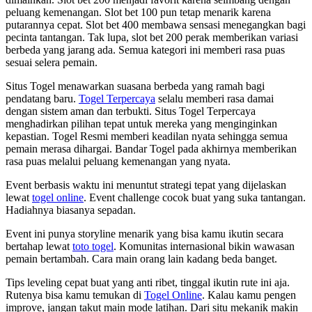
peluang kemenangan. Slot bet 100 pun tetap menarik karena
putarannya cepat. Slot bet 400 membawa sensasi menegangkan bagi
pecinta tantangan. Tak lupa, slot bet 200 perak memberikan variasi
berbeda yang jarang ada. Semua kategori ini memberi rasa puas
sesuai selera pemain.
Situs Togel menawarkan suasana berbeda yang ramah bagi
pendatang baru.
Togel Terpercaya
selalu memberi rasa damai
dengan sistem aman dan terbukti. Situs Togel Terpercaya
menghadirkan pilihan tepat untuk mereka yang menginginkan
kepastian. Togel Resmi memberi keadilan nyata sehingga semua
pemain merasa dihargai. Bandar Togel pada akhirnya memberikan
rasa puas melalui peluang kemenangan yang nyata.
Event berbasis waktu ini menuntut strategi tepat yang dijelaskan
lewat
togel online
. Event challenge cocok buat yang suka tantangan.
Hadiahnya biasanya sepadan.
Event ini punya storyline menarik yang bisa kamu ikutin secara
bertahap lewat
toto togel
. Komunitas internasional bikin wawasan
pemain bertambah. Cara main orang lain kadang beda banget.
Tips leveling cepat buat yang anti ribet, tinggal ikutin rute ini aja.
Rutenya bisa kamu temukan di
Togel Online
. Kalau kamu pengen
improve, jangan takut main mode latihan. Dari situ mekanik makin