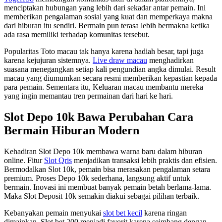
menciptakan hubungan yang lebih dari sekadar antar pemain. Ini
memberikan pengalaman sosial yang kuat dan memperkaya makna
dari hiburan itu sendiri. Bermain pun terasa lebih bermakna ketika
ada rasa memiliki terhadap komunitas tersebut.
Popularitas Toto macau tak hanya karena hadiah besar, tapi juga
karena kejujuran sistemnya.
Live draw macau
menghadirkan
suasana menegangkan setiap kali pengundian angka dimulai. Result
macau yang diumumkan secara resmi memberikan kepastian kepada
para pemain. Sementara itu, Keluaran macau membantu mereka
yang ingin memantau tren permainan dari hari ke hari.
Slot Depo 10k Bawa Perubahan Cara
Bermain Hiburan Modern
Kehadiran Slot Depo 10k membawa warna baru dalam hiburan
online. Fitur
Slot Qris
menjadikan transaksi lebih praktis dan efisien.
Bermodalkan Slot 10k, pemain bisa merasakan pengalaman setara
premium. Proses Depo 10k sederhana, langsung aktif untuk
bermain. Inovasi ini membuat banyak pemain betah berlama-lama.
Maka Slot Deposit 10k semakin diakui sebagai pilihan terbaik.
Kebanyakan pemain menyukai
slot bet kecil
karena ringan
dimainkan. Slot bet 200 menjadi favorit karena seimbang dengan