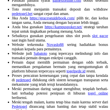
Pastikan pahami syarat
gamesfortnite.com
bonus sebelum
mengambilnya.
Toto resmi menjamin transaksi deposit dan withdraw
pedetogel.bet
sangat cepat dan aman.
Jika Anda
https://gracesguidebook.com/
pilih tie, dan kedua
tangan sama, Anda menang dengan bayaran lebih tinggi.
Anda bisa gunakan
https://kampuspoker.net/
strategi taruhan
tepat untuk tingkatkan peluang menang Anda.
Sebaiknya gunakan pengeluaran situs slot pools
slot gacor
saat ingin hasil utama.
Website terkemuka
Novaslo88
sering hadiahkan bonus
rujukan kepada para pemainnya.
Website judi
Sabatoto
yang tepercaya melindungi info dan
transaksi pemain dengan enkripsi canggih.
Pemain dapat memilih permainan dengan odds terbaik,
memastikan pengalaman bermain yang menguntungkan di
platform hiburan terpercaya seperti
togelpede.id
resmi.
Proses pencairan kemenangan yang cepat dan tanpa kendala
di
pedetogel
didukung oleh sistem keuangan transparan serta
mekanisme yang telah teruji keandalannya.
Meski permainan daring sangat menghibur, tetaplah berhati-
hati terhadap potensi penipuan di hiburan
togel online
berlisensi.
Meski tengah malam, kamu tetap bisa main karena server dari
Pedetogel
dirancang tahan banting dan tetap stabil walau