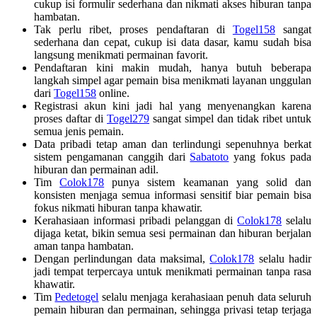
cukup isi formulir sederhana dan nikmati akses hiburan tanpa
hambatan.
Tak perlu ribet, proses pendaftaran di
Togel158
sangat
sederhana dan cepat, cukup isi data dasar, kamu sudah bisa
langsung menikmati permainan favorit.
Pendaftaran kini makin mudah, hanya butuh beberapa
langkah simpel agar pemain bisa menikmati layanan unggulan
dari
Togel158
online.
Registrasi akun kini jadi hal yang menyenangkan karena
proses daftar di
Togel279
sangat simpel dan tidak ribet untuk
semua jenis pemain.
Data pribadi tetap aman dan terlindungi sepenuhnya berkat
sistem pengamanan canggih dari
Sabatoto
yang fokus pada
hiburan dan permainan adil.
Tim
Colok178
punya sistem keamanan yang solid dan
konsisten menjaga semua informasi sensitif biar pemain bisa
fokus nikmati hiburan tanpa khawatir.
Kerahasiaan informasi pribadi pelanggan di
Colok178
selalu
dijaga ketat, bikin semua sesi permainan dan hiburan berjalan
aman tanpa hambatan.
Dengan perlindungan data maksimal,
Colok178
selalu hadir
jadi tempat terpercaya untuk menikmati permainan tanpa rasa
khawatir.
Tim
Pedetogel
selalu menjaga kerahasiaan penuh data seluruh
pemain hiburan dan permainan, sehingga privasi tetap terjaga