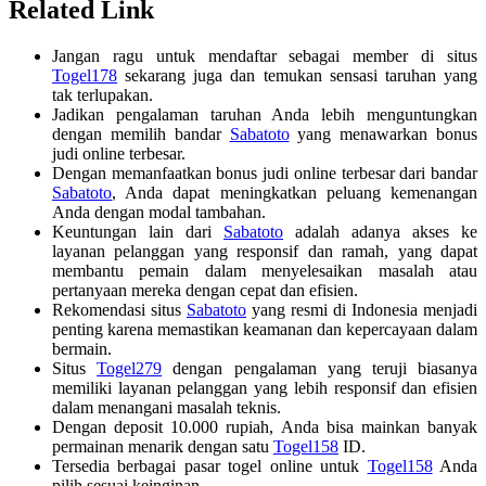
Related Link
Jangan ragu untuk mendaftar sebagai member di situs
Togel178
sekarang juga dan temukan sensasi taruhan yang
tak terlupakan.
Jadikan pengalaman taruhan Anda lebih menguntungkan
dengan memilih bandar
Sabatoto
yang menawarkan bonus
judi online terbesar.
Dengan memanfaatkan bonus judi online terbesar dari bandar
Sabatoto
, Anda dapat meningkatkan peluang kemenangan
Anda dengan modal tambahan.
Keuntungan lain dari
Sabatoto
adalah adanya akses ke
layanan pelanggan yang responsif dan ramah, yang dapat
membantu pemain dalam menyelesaikan masalah atau
pertanyaan mereka dengan cepat dan efisien.
Rekomendasi situs
Sabatoto
yang resmi di Indonesia menjadi
penting karena memastikan keamanan dan kepercayaan dalam
bermain.
Situs
Togel279
dengan pengalaman yang teruji biasanya
memiliki layanan pelanggan yang lebih responsif dan efisien
dalam menangani masalah teknis.
Dengan deposit 10.000 rupiah, Anda bisa mainkan banyak
permainan menarik dengan satu
Togel158
ID.
Tersedia berbagai pasar togel online untuk
Togel158
Anda
pilih sesuai keinginan.