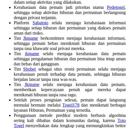
dalam setiap aktivitas yang dilakukan.
Kerahasiaan data pemain jadi prioritas utama
Pedetogel
,
sehingga setiap aktivitas hiburan dan permainan berlangsung
dengan privasi terjamin.
Platform
Sabatoto
selalu menjaga kerahasiaan informasi
sehingga setiap hiburan dan permainan yang diakses pemain
aman dari risiko.
Tim
Jktgame
berkomitmen menjaga kerahasiaan informasi,
sehingga pemain bebas menikmati hiburan dan permainan
tanpa rasa khawatir soal privasi mereka.
Tim
jktgame
selalu menjaga kerahasiaan data pemain
sehingga pengalaman hiburan dan permainan bisa tetap aman
dan bebas dari gangguan.
Tim
Sbobet
sebagai situs resmi permainan selalu menjaga
kerahasiaan penuh terhadap data pemain, sehingga hiburan
berjalan lancar tanpa rasa was-was.
Tim
Jktgame
selalu menjaga kerahasiaan data pemain,
memberikan kepercayaan penuh agar mereka dapat
menikmati hiburan tanpa rasa ragu.
Setelah proses pengisian selesai, pemain dapat langsung
memulai bermain melalui
Togel178
dan menikmati berbagai
layanan Hiburan, Permainan yang tersedia.
Penggunaan metode prediksi modern berbasis algoritma
sering kali dibahas dalam komunitas daring, karena
Toto
Togel
menyediakan data lengkap yang memungkinkan bettor