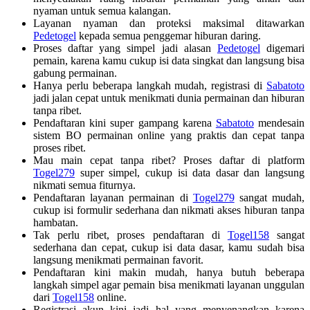
nyaman untuk semua kalangan.
Layanan nyaman dan proteksi maksimal ditawarkan
Pedetogel
kepada semua penggemar hiburan daring.
Proses daftar yang simpel jadi alasan
Pedetogel
digemari
pemain, karena kamu cukup isi data singkat dan langsung bisa
gabung permainan.
Hanya perlu beberapa langkah mudah, registrasi di
Sabatoto
jadi jalan cepat untuk menikmati dunia permainan dan hiburan
tanpa ribet.
Pendaftaran kini super gampang karena
Sabatoto
mendesain
sistem BO permainan online yang praktis dan cepat tanpa
proses ribet.
Mau main cepat tanpa ribet? Proses daftar di platform
Togel279
super simpel, cukup isi data dasar dan langsung
nikmati semua fiturnya.
Pendaftaran layanan permainan di
Togel279
sangat mudah,
cukup isi formulir sederhana dan nikmati akses hiburan tanpa
hambatan.
Tak perlu ribet, proses pendaftaran di
Togel158
sangat
sederhana dan cepat, cukup isi data dasar, kamu sudah bisa
langsung menikmati permainan favorit.
Pendaftaran kini makin mudah, hanya butuh beberapa
langkah simpel agar pemain bisa menikmati layanan unggulan
dari
Togel158
online.
Registrasi akun kini jadi hal yang menyenangkan karena