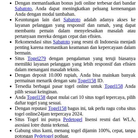
Dengan memanfaatkan bonus judi online terbesar dari bandar
Sabatoto
, Anda dapat meningkatkan peluang kemenangan
Anda dengan modal tambahan.
Keuntungan lain dari
Sabatoto
adalah adanya akses ke
layanan pelanggan yang responsif dan ramah, yang dapat
membantu pemain dalam menyelesaikan masalah atau
pertanyaan mereka dengan cepat dan efisien.
Rekomendasi situs
Sabatoto
yang resmi di Indonesia menjadi
penting karena memastikan keamanan dan kepercayaan dalam
bermain.
Situs
Togel279
dengan pengalaman yang teruji biasanya
memiliki layanan pelanggan yang lebih responsif dan efisien
dalam menangani masalah teknis.
Dengan deposit 10.000 rupiah, Anda bisa mainkan banyak
permainan menarik dengan satu
Togel158
ID.
Tersedia berbagai pasar togel online untuk
Togel158
Anda
pilih sesuai keinginan.
Anda
Togel158
dapat mulai cari 10 situs togel tepercaya, pilih
daftar togel yang sesuai.
Dengan reputasi
Togel158
bagus ini, tak perlu ragu coba situs
togel online24jam terpercaya 2024.
Situs Togel ini punya
Pedetogel
lisensi resmi dari WLA,
asosiasi lotre dunia terkenal.
Gabung situs kami, menang togel dijamin 100%, cepat, tanpa
potongan
Pedetogel
potluar.