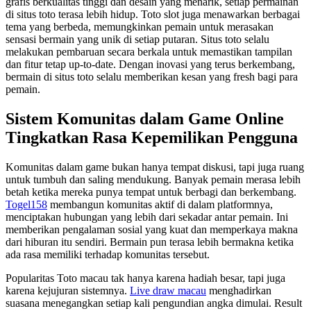
grafis berkualitas tinggi dan desain yang menarik, setiap permainan
di situs toto terasa lebih hidup. Toto slot juga menawarkan berbagai
tema yang berbeda, memungkinkan pemain untuk merasakan
sensasi bermain yang unik di setiap putaran. Situs toto selalu
melakukan pembaruan secara berkala untuk memastikan tampilan
dan fitur tetap up-to-date. Dengan inovasi yang terus berkembang,
bermain di situs toto selalu memberikan kesan yang fresh bagi para
pemain.
Sistem Komunitas dalam Game Online
Tingkatkan Rasa Kepemilikan Pengguna
Komunitas dalam game bukan hanya tempat diskusi, tapi juga ruang
untuk tumbuh dan saling mendukung. Banyak pemain merasa lebih
betah ketika mereka punya tempat untuk berbagi dan berkembang.
Togel158
membangun komunitas aktif di dalam platformnya,
menciptakan hubungan yang lebih dari sekadar antar pemain. Ini
memberikan pengalaman sosial yang kuat dan memperkaya makna
dari hiburan itu sendiri. Bermain pun terasa lebih bermakna ketika
ada rasa memiliki terhadap komunitas tersebut.
Popularitas Toto macau tak hanya karena hadiah besar, tapi juga
karena kejujuran sistemnya.
Live draw macau
menghadirkan
suasana menegangkan setiap kali pengundian angka dimulai. Result