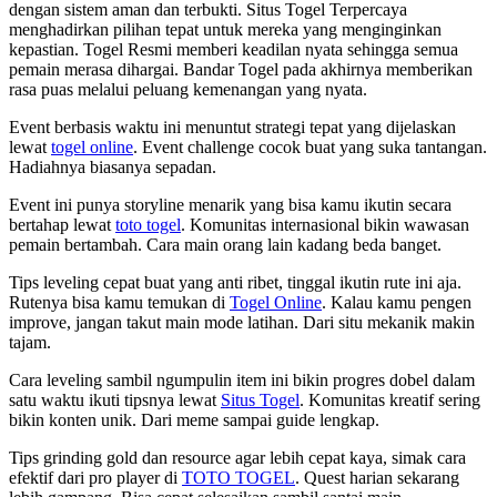
dengan sistem aman dan terbukti. Situs Togel Terpercaya
menghadirkan pilihan tepat untuk mereka yang menginginkan
kepastian. Togel Resmi memberi keadilan nyata sehingga semua
pemain merasa dihargai. Bandar Togel pada akhirnya memberikan
rasa puas melalui peluang kemenangan yang nyata.
Event berbasis waktu ini menuntut strategi tepat yang dijelaskan
lewat
togel online
. Event challenge cocok buat yang suka tantangan.
Hadiahnya biasanya sepadan.
Event ini punya storyline menarik yang bisa kamu ikutin secara
bertahap lewat
toto togel
. Komunitas internasional bikin wawasan
pemain bertambah. Cara main orang lain kadang beda banget.
Tips leveling cepat buat yang anti ribet, tinggal ikutin rute ini aja.
Rutenya bisa kamu temukan di
Togel Online
. Kalau kamu pengen
improve, jangan takut main mode latihan. Dari situ mekanik makin
tajam.
Cara leveling sambil ngumpulin item ini bikin progres dobel dalam
satu waktu ikuti tipsnya lewat
Situs Togel
. Komunitas kreatif sering
bikin konten unik. Dari meme sampai guide lengkap.
Tips grinding gold dan resource agar lebih cepat kaya, simak cara
efektif dari pro player di
TOTO TOGEL
. Quest harian sekarang