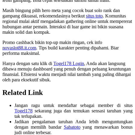
lebih gampang. Bisa cepat selesaikan sambil santai main.
Masih bingung pilih hero meta yang cocok buat solo rank dan
gampang dikuasai, rekomendasinya berikut
situs toto
. Komunitas
regional mulai aktif mengadakan gathering online untuk mempererat
hubungan antar pemain. Interaksi di luar game ini bikin suasana
makin solid dan kompak.
Promo cashback bikin top-up makin ringan, cek info
novaslot88.it.com
. Tips build karakter penting dipahami. Biar
performa maksimal.
Hanya dengan satu klik di
Togel178 Login
, Anda akan langsung
dibawa menuju dashboard yang penuh dengan peluang keuntungan
finansial. Efisiensi waktu menjadi nilai tambah yang paling dihargai
oleh para eksekutif sibuk.
Related Link
Jangan ragu untuk mendaftar sebagai member di situs
Togel178
sekarang juga dan temukan sensasi taruhan yang
tak terlupakan.
Jadikan pengalaman taruhan Anda lebih menguntungkan
dengan memilih bandar
Sabatoto
yang menawarkan bonus
judi online terbesar.