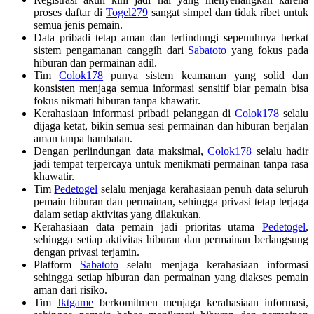
proses daftar di
Togel279
sangat simpel dan tidak ribet untuk
semua jenis pemain.
Data pribadi tetap aman dan terlindungi sepenuhnya berkat
sistem pengamanan canggih dari
Sabatoto
yang fokus pada
hiburan dan permainan adil.
Tim
Colok178
punya sistem keamanan yang solid dan
konsisten menjaga semua informasi sensitif biar pemain bisa
fokus nikmati hiburan tanpa khawatir.
Kerahasiaan informasi pribadi pelanggan di
Colok178
selalu
dijaga ketat, bikin semua sesi permainan dan hiburan berjalan
aman tanpa hambatan.
Dengan perlindungan data maksimal,
Colok178
selalu hadir
jadi tempat terpercaya untuk menikmati permainan tanpa rasa
khawatir.
Tim
Pedetogel
selalu menjaga kerahasiaan penuh data seluruh
pemain hiburan dan permainan, sehingga privasi tetap terjaga
dalam setiap aktivitas yang dilakukan.
Kerahasiaan data pemain jadi prioritas utama
Pedetogel
,
sehingga setiap aktivitas hiburan dan permainan berlangsung
dengan privasi terjamin.
Platform
Sabatoto
selalu menjaga kerahasiaan informasi
sehingga setiap hiburan dan permainan yang diakses pemain
aman dari risiko.
Tim
Jktgame
berkomitmen menjaga kerahasiaan informasi,