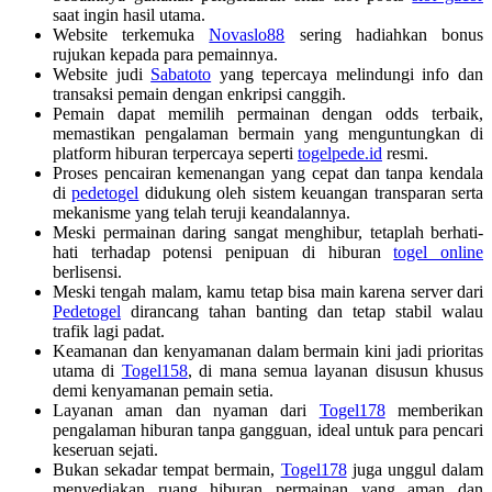
saat ingin hasil utama.
Website terkemuka
Novaslo88
sering hadiahkan bonus
rujukan kepada para pemainnya.
Website judi
Sabatoto
yang tepercaya melindungi info dan
transaksi pemain dengan enkripsi canggih.
Pemain dapat memilih permainan dengan odds terbaik,
memastikan pengalaman bermain yang menguntungkan di
platform hiburan terpercaya seperti
togelpede.id
resmi.
Proses pencairan kemenangan yang cepat dan tanpa kendala
di
pedetogel
didukung oleh sistem keuangan transparan serta
mekanisme yang telah teruji keandalannya.
Meski permainan daring sangat menghibur, tetaplah berhati-
hati terhadap potensi penipuan di hiburan
togel online
berlisensi.
Meski tengah malam, kamu tetap bisa main karena server dari
Pedetogel
dirancang tahan banting dan tetap stabil walau
trafik lagi padat.
Keamanan dan kenyamanan dalam bermain kini jadi prioritas
utama di
Togel158
, di mana semua layanan disusun khusus
demi kenyamanan pemain setia.
Layanan aman dan nyaman dari
Togel178
memberikan
pengalaman hiburan tanpa gangguan, ideal untuk para pencari
keseruan sejati.
Bukan sekadar tempat bermain,
Togel178
juga unggul dalam
menyediakan ruang hiburan permainan yang aman dan