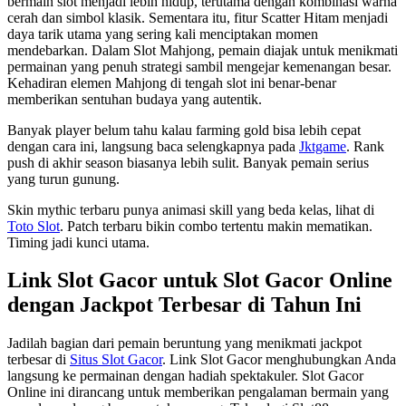
bermain slot menjadi lebih hidup, terutama dengan kombinasi warna
cerah dan simbol klasik. Sementara itu, fitur Scatter Hitam menjadi
daya tarik utama yang sering kali menciptakan momen
mendebarkan. Dalam Slot Mahjong, pemain diajak untuk menikmati
permainan yang penuh strategi sambil mengejar kemenangan besar.
Kehadiran elemen Mahjong di tengah slot ini benar-benar
memberikan sentuhan budaya yang autentik.
Banyak player belum tahu kalau farming gold bisa lebih cepat
dengan cara ini, langsung baca selengkapnya pada
Jktgame
. Rank
push di akhir season biasanya lebih sulit. Banyak pemain serius
yang turun gunung.
Skin mythic terbaru punya animasi skill yang beda kelas, lihat di
Toto Slot
. Patch terbaru bikin combo tertentu makin mematikan.
Timing jadi kunci utama.
Link Slot Gacor untuk Slot Gacor Online
dengan Jackpot Terbesar di Tahun Ini
Jadilah bagian dari pemain beruntung yang menikmati jackpot
terbesar di
Situs Slot Gacor
. Link Slot Gacor menghubungkan Anda
langsung ke permainan dengan hadiah spektakuler. Slot Gacor
Online ini dirancang untuk memberikan pengalaman bermain yang