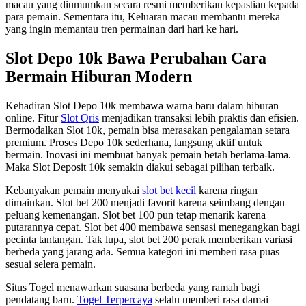
macau yang diumumkan secara resmi memberikan kepastian kepada
para pemain. Sementara itu, Keluaran macau membantu mereka
yang ingin memantau tren permainan dari hari ke hari.
Slot Depo 10k Bawa Perubahan Cara
Bermain Hiburan Modern
Kehadiran Slot Depo 10k membawa warna baru dalam hiburan
online. Fitur
Slot Qris
menjadikan transaksi lebih praktis dan efisien.
Bermodalkan Slot 10k, pemain bisa merasakan pengalaman setara
premium. Proses Depo 10k sederhana, langsung aktif untuk
bermain. Inovasi ini membuat banyak pemain betah berlama-lama.
Maka Slot Deposit 10k semakin diakui sebagai pilihan terbaik.
Kebanyakan pemain menyukai
slot bet kecil
karena ringan
dimainkan. Slot bet 200 menjadi favorit karena seimbang dengan
peluang kemenangan. Slot bet 100 pun tetap menarik karena
putarannya cepat. Slot bet 400 membawa sensasi menegangkan bagi
pecinta tantangan. Tak lupa, slot bet 200 perak memberikan variasi
berbeda yang jarang ada. Semua kategori ini memberi rasa puas
sesuai selera pemain.
Situs Togel menawarkan suasana berbeda yang ramah bagi
pendatang baru.
Togel Terpercaya
selalu memberi rasa damai