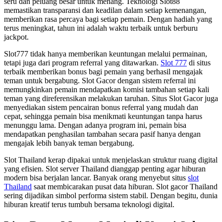
seru dan peluang besar untuk menang. Teknologi Slot88
memastikan transparansi dan keadilan dalam setiap kemenangan,
memberikan rasa percaya bagi setiap pemain. Dengan hadiah yang
terus meningkat, tahun ini adalah waktu terbaik untuk berburu
jackpot.
Slot777 tidak hanya memberikan keuntungan melalui permainan,
tetapi juga dari program referral yang ditawarkan.
Slot 777
di situs
terbaik memberikan bonus bagi pemain yang berhasil mengajak
teman untuk bergabung. Slot Gacor dengan sistem referral ini
memungkinkan pemain mendapatkan komisi tambahan setiap kali
teman yang direferensikan melakukan taruhan. Situs Slot Gacor juga
menyediakan sistem pencairan bonus referral yang mudah dan
cepat, sehingga pemain bisa menikmati keuntungan tanpa harus
menunggu lama. Dengan adanya program ini, pemain bisa
mendapatkan penghasilan tambahan secara pasif hanya dengan
mengajak lebih banyak teman bergabung.
Slot Thailand kerap dipakai untuk menjelaskan struktur ruang digital
yang efisien. Slot server Thailand dianggap penting agar hiburan
modern bisa berjalan lancar. Banyak orang menyebut situs
slot
Thailand
saat membicarakan pusat data hiburan. Slot gacor Thailand
sering dijadikan simbol performa sistem stabil. Dengan begitu, dunia
hiburan kreatif terus tumbuh bersama teknologi digital.