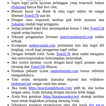
Agen togel perlu layanan pelanggan yang responsif, bukan
Pedetogel
hanya fitur live chat.
Metode bayar via Bank di situs togel online 4d sangat
diminati
Togel178
saat ini.
Dengan situs responsif, taruhan jadi lebih nyaman dan
Sabatoto
mudah bagi pengguna.
Setiap penjudi togel bisa mendapatkan bonus 5 ribu
Togel158
rupiah setiap harinya.
Nikmati pengalaman bermain
americangirlspod.com
online
terbaik.
Kumpulan
nekkocapital.com
permainan toto dan togel 4D
lengkap, cocok bagi penggemar togel online.
Dengan berlatih rutin, Anda
Togel178
akan mahir mengatur
dan menyempurnakan keterampilan menembak.
Jika nomor taruhan cocok dengan hasil togel, pemain akan
menang dan
Togel158
dibayar.
Pastikan pahami syarat
gamesfortnite.com
bonus sebelum
mengambilnya.
Toto resmi menjamin transaksi deposit dan withdraw
pedetogel.bet
sangat cepat dan aman.
Jika Anda
https://gracesguidebook.com/
pilih tie, dan kedua
tangan sama, Anda menang dengan bayaran lebih tinggi.
Anda bisa gunakan
https://kampuspoker.net/
strategi taruhan
tepat untuk tingkatkan peluang menang Anda.
Sebaiknya gunakan pengeluaran situs slot pools
slot gacor