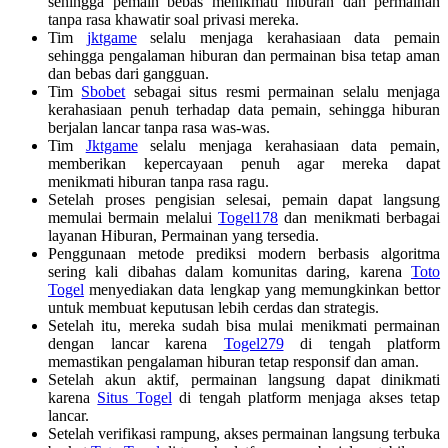
sehingga pemain bebas menikmati hiburan dan permainan
tanpa rasa khawatir soal privasi mereka.
Tim
jktgame
selalu menjaga kerahasiaan data pemain
sehingga pengalaman hiburan dan permainan bisa tetap aman
dan bebas dari gangguan.
Tim
Sbobet
sebagai situs resmi permainan selalu menjaga
kerahasiaan penuh terhadap data pemain, sehingga hiburan
berjalan lancar tanpa rasa was-was.
Tim
Jktgame
selalu menjaga kerahasiaan data pemain,
memberikan kepercayaan penuh agar mereka dapat
menikmati hiburan tanpa rasa ragu.
Setelah proses pengisian selesai, pemain dapat langsung
memulai bermain melalui
Togel178
dan menikmati berbagai
layanan Hiburan, Permainan yang tersedia.
Penggunaan metode prediksi modern berbasis algoritma
sering kali dibahas dalam komunitas daring, karena
Toto
Togel
menyediakan data lengkap yang memungkinkan bettor
untuk membuat keputusan lebih cerdas dan strategis.
Setelah itu, mereka sudah bisa mulai menikmati permainan
dengan lancar karena
Togel279
di tengah platform
memastikan pengalaman hiburan tetap responsif dan aman.
Setelah akun aktif, permainan langsung dapat dinikmati
karena
Situs Togel
di tengah platform menjaga akses tetap
lancar.
Setelah verifikasi rampung, akses permainan langsung terbuka