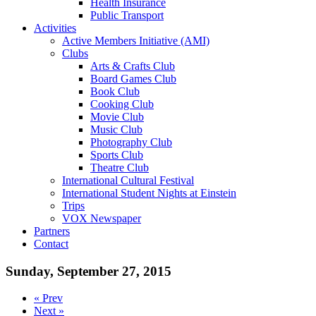
Health Insurance
Public Transport
Activities
Active Members Initiative (AMI)
Clubs
Arts & Crafts Club
Board Games Club
Book Club
Cooking Club
Movie Club
Music Club
Photography Club
Sports Club
Theatre Club
International Cultural Festival
International Student Nights at Einstein
Trips
VOX Newspaper
Partners
Contact
Sunday, September 27, 2015
« Prev
Next »