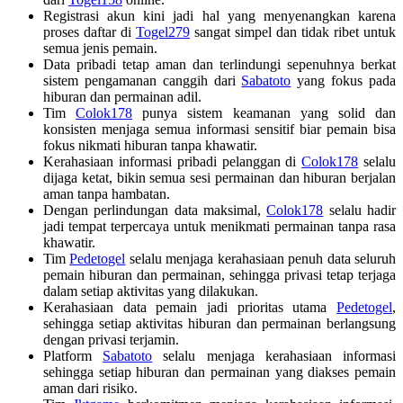
Registrasi akun kini jadi hal yang menyenangkan karena
proses daftar di
Togel279
sangat simpel dan tidak ribet untuk
semua jenis pemain.
Data pribadi tetap aman dan terlindungi sepenuhnya berkat
sistem pengamanan canggih dari
Sabatoto
yang fokus pada
hiburan dan permainan adil.
Tim
Colok178
punya sistem keamanan yang solid dan
konsisten menjaga semua informasi sensitif biar pemain bisa
fokus nikmati hiburan tanpa khawatir.
Kerahasiaan informasi pribadi pelanggan di
Colok178
selalu
dijaga ketat, bikin semua sesi permainan dan hiburan berjalan
aman tanpa hambatan.
Dengan perlindungan data maksimal,
Colok178
selalu hadir
jadi tempat terpercaya untuk menikmati permainan tanpa rasa
khawatir.
Tim
Pedetogel
selalu menjaga kerahasiaan penuh data seluruh
pemain hiburan dan permainan, sehingga privasi tetap terjaga
dalam setiap aktivitas yang dilakukan.
Kerahasiaan data pemain jadi prioritas utama
Pedetogel
,
sehingga setiap aktivitas hiburan dan permainan berlangsung
dengan privasi terjamin.
Platform
Sabatoto
selalu menjaga kerahasiaan informasi
sehingga setiap hiburan dan permainan yang diakses pemain
aman dari risiko.