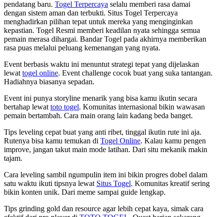
pendatang baru.
Togel Terpercaya
selalu memberi rasa damai
dengan sistem aman dan terbukti. Situs Togel Terpercaya
menghadirkan pilihan tepat untuk mereka yang menginginkan
kepastian. Togel Resmi memberi keadilan nyata sehingga semua
pemain merasa dihargai. Bandar Togel pada akhirnya memberikan
rasa puas melalui peluang kemenangan yang nyata.
Event berbasis waktu ini menuntut strategi tepat yang dijelaskan
lewat
togel online
. Event challenge cocok buat yang suka tantangan.
Hadiahnya biasanya sepadan.
Event ini punya storyline menarik yang bisa kamu ikutin secara
bertahap lewat
toto togel
. Komunitas internasional bikin wawasan
pemain bertambah. Cara main orang lain kadang beda banget.
Tips leveling cepat buat yang anti ribet, tinggal ikutin rute ini aja.
Rutenya bisa kamu temukan di
Togel Online
. Kalau kamu pengen
improve, jangan takut main mode latihan. Dari situ mekanik makin
tajam.
Cara leveling sambil ngumpulin item ini bikin progres dobel dalam
satu waktu ikuti tipsnya lewat
Situs Togel
. Komunitas kreatif sering
bikin konten unik. Dari meme sampai guide lengkap.
Tips grinding gold dan resource agar lebih cepat kaya, simak cara