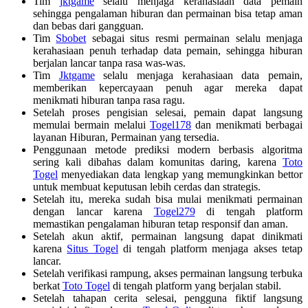
Tim
jktgame
selalu menjaga kerahasiaan data pemain
sehingga pengalaman hiburan dan permainan bisa tetap aman
dan bebas dari gangguan.
Tim
Sbobet
sebagai situs resmi permainan selalu menjaga
kerahasiaan penuh terhadap data pemain, sehingga hiburan
berjalan lancar tanpa rasa was-was.
Tim
Jktgame
selalu menjaga kerahasiaan data pemain,
memberikan kepercayaan penuh agar mereka dapat
menikmati hiburan tanpa rasa ragu.
Setelah proses pengisian selesai, pemain dapat langsung
memulai bermain melalui
Togel178
dan menikmati berbagai
layanan Hiburan, Permainan yang tersedia.
Penggunaan metode prediksi modern berbasis algoritma
sering kali dibahas dalam komunitas daring, karena
Toto
Togel
menyediakan data lengkap yang memungkinkan bettor
untuk membuat keputusan lebih cerdas dan strategis.
Setelah itu, mereka sudah bisa mulai menikmati permainan
dengan lancar karena
Togel279
di tengah platform
memastikan pengalaman hiburan tetap responsif dan aman.
Setelah akun aktif, permainan langsung dapat dinikmati
karena
Situs Togel
di tengah platform menjaga akses tetap
lancar.
Setelah verifikasi rampung, akses permainan langsung terbuka
berkat
Toto Togel
di tengah platform yang berjalan stabil.
Setelah tahapan cerita selesai, pengguna fiktif langsung