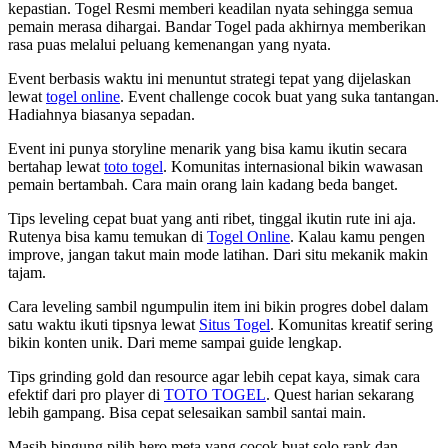
kepastian. Togel Resmi memberi keadilan nyata sehingga semua
pemain merasa dihargai. Bandar Togel pada akhirnya memberikan
rasa puas melalui peluang kemenangan yang nyata.
Event berbasis waktu ini menuntut strategi tepat yang dijelaskan
lewat
togel online
. Event challenge cocok buat yang suka tantangan.
Hadiahnya biasanya sepadan.
Event ini punya storyline menarik yang bisa kamu ikutin secara
bertahap lewat
toto togel
. Komunitas internasional bikin wawasan
pemain bertambah. Cara main orang lain kadang beda banget.
Tips leveling cepat buat yang anti ribet, tinggal ikutin rute ini aja.
Rutenya bisa kamu temukan di
Togel Online
. Kalau kamu pengen
improve, jangan takut main mode latihan. Dari situ mekanik makin
tajam.
Cara leveling sambil ngumpulin item ini bikin progres dobel dalam
satu waktu ikuti tipsnya lewat
Situs Togel
. Komunitas kreatif sering
bikin konten unik. Dari meme sampai guide lengkap.
Tips grinding gold dan resource agar lebih cepat kaya, simak cara
efektif dari pro player di
TOTO TOGEL
. Quest harian sekarang
lebih gampang. Bisa cepat selesaikan sambil santai main.
Masih bingung pilih hero meta yang cocok buat solo rank dan