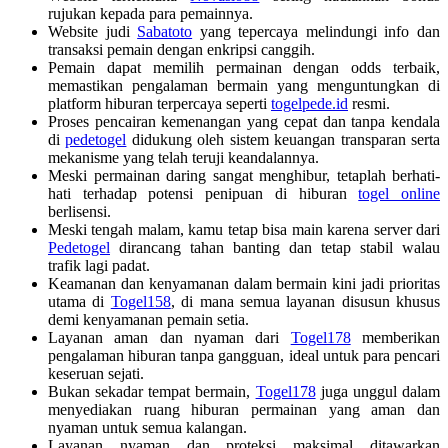
rujukan kepada para pemainnya.
Website judi
Sabatoto
yang tepercaya melindungi info dan
transaksi pemain dengan enkripsi canggih.
Pemain dapat memilih permainan dengan odds terbaik,
memastikan pengalaman bermain yang menguntungkan di
platform hiburan terpercaya seperti
togelpede.id
resmi.
Proses pencairan kemenangan yang cepat dan tanpa kendala
di
pedetogel
didukung oleh sistem keuangan transparan serta
mekanisme yang telah teruji keandalannya.
Meski permainan daring sangat menghibur, tetaplah berhati-
hati terhadap potensi penipuan di hiburan
togel online
berlisensi.
Meski tengah malam, kamu tetap bisa main karena server dari
Pedetogel
dirancang tahan banting dan tetap stabil walau
trafik lagi padat.
Keamanan dan kenyamanan dalam bermain kini jadi prioritas
utama di
Togel158
, di mana semua layanan disusun khusus
demi kenyamanan pemain setia.
Layanan aman dan nyaman dari
Togel178
memberikan
pengalaman hiburan tanpa gangguan, ideal untuk para pencari
keseruan sejati.
Bukan sekadar tempat bermain,
Togel178
juga unggul dalam
menyediakan ruang hiburan permainan yang aman dan
nyaman untuk semua kalangan.
Layanan nyaman dan proteksi maksimal ditawarkan