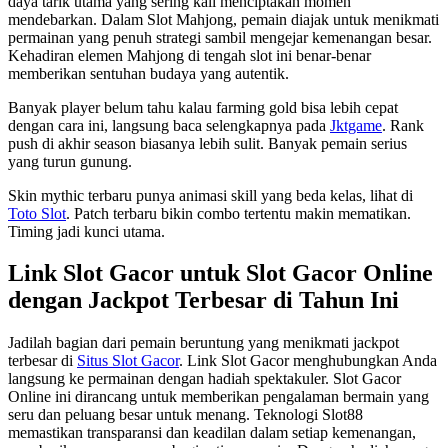
daya tarik utama yang sering kali menciptakan momen
mendebarkan. Dalam Slot Mahjong, pemain diajak untuk menikmati
permainan yang penuh strategi sambil mengejar kemenangan besar.
Kehadiran elemen Mahjong di tengah slot ini benar-benar
memberikan sentuhan budaya yang autentik.
Banyak player belum tahu kalau farming gold bisa lebih cepat
dengan cara ini, langsung baca selengkapnya pada
Jktgame
. Rank
push di akhir season biasanya lebih sulit. Banyak pemain serius
yang turun gunung.
Skin mythic terbaru punya animasi skill yang beda kelas, lihat di
Toto Slot
. Patch terbaru bikin combo tertentu makin mematikan.
Timing jadi kunci utama.
Link Slot Gacor untuk Slot Gacor Online
dengan Jackpot Terbesar di Tahun Ini
Jadilah bagian dari pemain beruntung yang menikmati jackpot
terbesar di
Situs Slot Gacor
. Link Slot Gacor menghubungkan Anda
langsung ke permainan dengan hadiah spektakuler. Slot Gacor
Online ini dirancang untuk memberikan pengalaman bermain yang
seru dan peluang besar untuk menang. Teknologi Slot88
memastikan transparansi dan keadilan dalam setiap kemenangan,