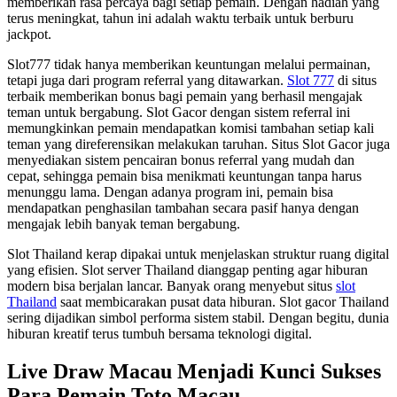
memberikan rasa percaya bagi setiap pemain. Dengan hadiah yang
terus meningkat, tahun ini adalah waktu terbaik untuk berburu
jackpot.
Slot777 tidak hanya memberikan keuntungan melalui permainan,
tetapi juga dari program referral yang ditawarkan.
Slot 777
di situs
terbaik memberikan bonus bagi pemain yang berhasil mengajak
teman untuk bergabung. Slot Gacor dengan sistem referral ini
memungkinkan pemain mendapatkan komisi tambahan setiap kali
teman yang direferensikan melakukan taruhan. Situs Slot Gacor juga
menyediakan sistem pencairan bonus referral yang mudah dan
cepat, sehingga pemain bisa menikmati keuntungan tanpa harus
menunggu lama. Dengan adanya program ini, pemain bisa
mendapatkan penghasilan tambahan secara pasif hanya dengan
mengajak lebih banyak teman bergabung.
Slot Thailand kerap dipakai untuk menjelaskan struktur ruang digital
yang efisien. Slot server Thailand dianggap penting agar hiburan
modern bisa berjalan lancar. Banyak orang menyebut situs
slot
Thailand
saat membicarakan pusat data hiburan. Slot gacor Thailand
sering dijadikan simbol performa sistem stabil. Dengan begitu, dunia
hiburan kreatif terus tumbuh bersama teknologi digital.
Live Draw Macau Menjadi Kunci Sukses
Para Pemain Toto Macau