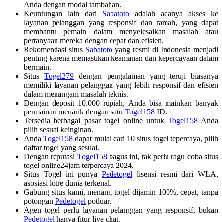
Anda dengan modal tambahan.
Keuntungan lain dari
Sabatoto
adalah adanya akses ke
layanan pelanggan yang responsif dan ramah, yang dapat
membantu pemain dalam menyelesaikan masalah atau
pertanyaan mereka dengan cepat dan efisien.
Rekomendasi situs
Sabatoto
yang resmi di Indonesia menjadi
penting karena memastikan keamanan dan kepercayaan dalam
bermain.
Situs
Togel279
dengan pengalaman yang teruji biasanya
memiliki layanan pelanggan yang lebih responsif dan efisien
dalam menangani masalah teknis.
Dengan deposit 10.000 rupiah, Anda bisa mainkan banyak
permainan menarik dengan satu
Togel158
ID.
Tersedia berbagai pasar togel online untuk
Togel158
Anda
pilih sesuai keinginan.
Anda
Togel158
dapat mulai cari 10 situs togel tepercaya, pilih
daftar togel yang sesuai.
Dengan reputasi
Togel158
bagus ini, tak perlu ragu coba situs
togel online24jam terpercaya 2024.
Situs Togel ini punya
Pedetogel
lisensi resmi dari WLA,
asosiasi lotre dunia terkenal.
Gabung situs kami, menang togel dijamin 100%, cepat, tanpa
potongan
Pedetogel
potluar.
Agen togel perlu layanan pelanggan yang responsif, bukan
Pedetogel
hanya fitur live chat.