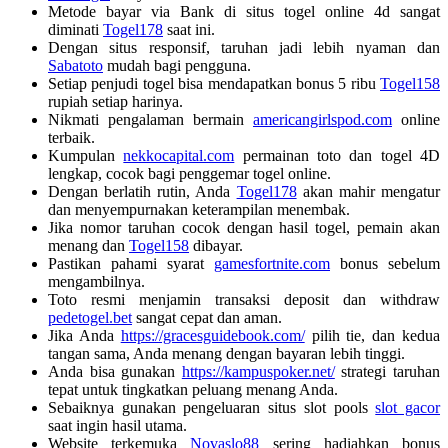
Metode bayar via Bank di situs togel online 4d sangat
diminati
Togel178
saat ini.
Dengan situs responsif, taruhan jadi lebih nyaman dan
Sabatoto
mudah bagi pengguna.
Setiap penjudi togel bisa mendapatkan bonus 5 ribu
Togel158
rupiah setiap harinya.
Nikmati pengalaman bermain
americangirlspod.com
online
terbaik.
Kumpulan
nekkocapital.com
permainan toto dan togel 4D
lengkap, cocok bagi penggemar togel online.
Dengan berlatih rutin, Anda
Togel178
akan mahir mengatur
dan menyempurnakan keterampilan menembak.
Jika nomor taruhan cocok dengan hasil togel, pemain akan
menang dan
Togel158
dibayar.
Pastikan pahami syarat
gamesfortnite.com
bonus sebelum
mengambilnya.
Toto resmi menjamin transaksi deposit dan withdraw
pedetogel.bet
sangat cepat dan aman.
Jika Anda
https://gracesguidebook.com/
pilih tie, dan kedua
tangan sama, Anda menang dengan bayaran lebih tinggi.
Anda bisa gunakan
https://kampuspoker.net/
strategi taruhan
tepat untuk tingkatkan peluang menang Anda.
Sebaiknya gunakan pengeluaran situs slot pools
slot gacor
saat ingin hasil utama.
Website terkemuka
Novaslo88
sering hadiahkan bonus