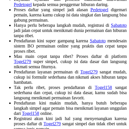
Pedetogel
kepada semua penggemar hiburan daring.
Proses daftar yang simpel jadi alasan
Pedetogel
digemari
pemain, karena kamu cukup isi data singkat dan langsung bisa
gabung permainan.
Hanya perlu beberapa langkah mudah, registrasi di
Sabatoto
jadi jalan cepat untuk menikmati dunia permainan dan hiburan
tanpa ribet.
Pendaftaran kini super gampang karena
Sabatoto
mendesain
sistem BO permainan online yang praktis dan cepat tanpa
proses ribet.
Mau main cepat tanpa ribet? Proses daftar di platform
Togel279
super simpel, cukup isi data dasar dan langsung
nikmati semua fiturnya.
Pendaftaran layanan permainan di
Togel279
sangat mudah,
cukup isi formulir sederhana dan nikmati akses hiburan tanpa
hambatan.
Tak perlu ribet, proses pendaftaran di
Togel158
sangat
sederhana dan cepat, cukup isi data dasar, kamu sudah bisa
langsung menikmati permainan favorit.
Pendaftaran kini makin mudah, hanya butuh beberapa
langkah simpel agar pemain bisa menikmati layanan unggulan
dari
Togel158
online.
Registrasi akun kini jadi hal yang menyenangkan karena
proses daftar di
Togel279
sangat simpel dan tidak ribet untuk
semua jenis pemain.