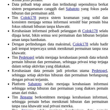
Data pribadi tetap aman dan terlindungi sepenuhnya berkat
sistem pengamanan canggih dari
Sabatoto
yang fokus pada
hiburan dan permainan adil.
Tim
Colok178
punya sistem keamanan yang solid dan
konsisten menjaga semua informasi sensitif biar pemain bisa
fokus nikmati hiburan tanpa khawatir.
Kerahasiaan informasi pribadi pelanggan di
Colok178
selalu
dijaga ketat, bikin semua sesi permainan dan hiburan berjalan
aman tanpa hambatan.
Dengan perlindungan data maksimal,
Colok178
selalu hadir
jadi tempat terpercaya untuk menikmati permainan tanpa rasa
khawatir.
Tim
Pedetogel
selalu menjaga kerahasiaan penuh data seluruh
pemain hiburan dan permainan, sehingga privasi tetap terjaga
dalam setiap aktivitas yang dilakukan.
Kerahasiaan data pemain jadi prioritas utama
Pedetogel
,
sehingga setiap aktivitas hiburan dan permainan berlangsung
dengan privasi terjamin.
Platform
Sabatoto
selalu menjaga kerahasiaan informasi
sehingga setiap hiburan dan permainan yang diakses pemain
aman dari risiko.
Tim
Jktgame
berkomitmen menjaga kerahasiaan informasi,
sehingga pemain bebas menikmati hiburan dan permainan
tanpa rasa khawatir soal privasi mereka.