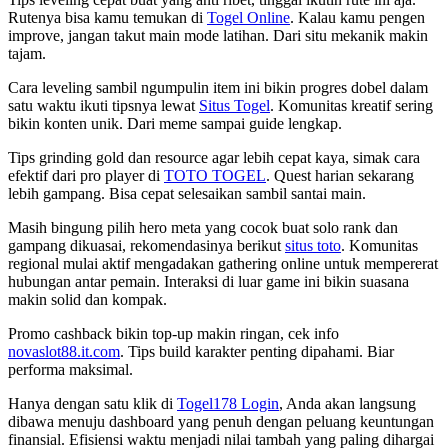
Rutenya bisa kamu temukan di
Togel Online
. Kalau kamu pengen
improve, jangan takut main mode latihan. Dari situ mekanik makin
tajam.
Cara leveling sambil ngumpulin item ini bikin progres dobel dalam
satu waktu ikuti tipsnya lewat
Situs Togel
. Komunitas kreatif sering
bikin konten unik. Dari meme sampai guide lengkap.
Tips grinding gold dan resource agar lebih cepat kaya, simak cara
efektif dari pro player di
TOTO TOGEL
. Quest harian sekarang
lebih gampang. Bisa cepat selesaikan sambil santai main.
Masih bingung pilih hero meta yang cocok buat solo rank dan
gampang dikuasai, rekomendasinya berikut
situs toto
. Komunitas
regional mulai aktif mengadakan gathering online untuk mempererat
hubungan antar pemain. Interaksi di luar game ini bikin suasana
makin solid dan kompak.
Promo cashback bikin top-up makin ringan, cek info
novaslot88.it.com
. Tips build karakter penting dipahami. Biar
performa maksimal.
Hanya dengan satu klik di
Togel178 Login
, Anda akan langsung
dibawa menuju dashboard yang penuh dengan peluang keuntungan
finansial. Efisiensi waktu menjadi nilai tambah yang paling dihargai