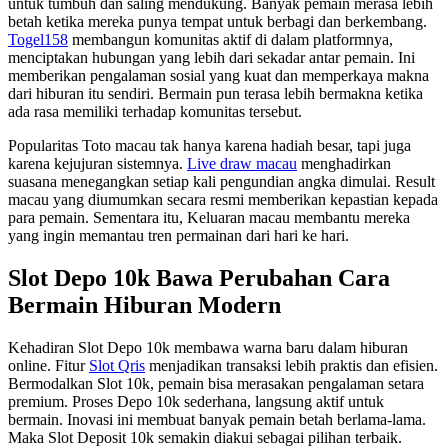
untuk tumbuh dan saling mendukung. Banyak pemain merasa lebih
betah ketika mereka punya tempat untuk berbagi dan berkembang.
Togel158
membangun komunitas aktif di dalam platformnya,
menciptakan hubungan yang lebih dari sekadar antar pemain. Ini
memberikan pengalaman sosial yang kuat dan memperkaya makna
dari hiburan itu sendiri. Bermain pun terasa lebih bermakna ketika
ada rasa memiliki terhadap komunitas tersebut.
Popularitas Toto macau tak hanya karena hadiah besar, tapi juga
karena kejujuran sistemnya.
Live draw macau
menghadirkan
suasana menegangkan setiap kali pengundian angka dimulai. Result
macau yang diumumkan secara resmi memberikan kepastian kepada
para pemain. Sementara itu, Keluaran macau membantu mereka
yang ingin memantau tren permainan dari hari ke hari.
Slot Depo 10k Bawa Perubahan Cara
Bermain Hiburan Modern
Kehadiran Slot Depo 10k membawa warna baru dalam hiburan
online. Fitur
Slot Qris
menjadikan transaksi lebih praktis dan efisien.
Bermodalkan Slot 10k, pemain bisa merasakan pengalaman setara
premium. Proses Depo 10k sederhana, langsung aktif untuk
bermain. Inovasi ini membuat banyak pemain betah berlama-lama.
Maka Slot Deposit 10k semakin diakui sebagai pilihan terbaik.