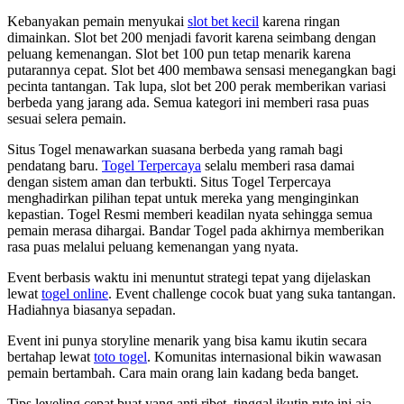
Kebanyakan pemain menyukai
slot bet kecil
karena ringan
dimainkan. Slot bet 200 menjadi favorit karena seimbang dengan
peluang kemenangan. Slot bet 100 pun tetap menarik karena
putarannya cepat. Slot bet 400 membawa sensasi menegangkan bagi
pecinta tantangan. Tak lupa, slot bet 200 perak memberikan variasi
berbeda yang jarang ada. Semua kategori ini memberi rasa puas
sesuai selera pemain.
Situs Togel menawarkan suasana berbeda yang ramah bagi
pendatang baru.
Togel Terpercaya
selalu memberi rasa damai
dengan sistem aman dan terbukti. Situs Togel Terpercaya
menghadirkan pilihan tepat untuk mereka yang menginginkan
kepastian. Togel Resmi memberi keadilan nyata sehingga semua
pemain merasa dihargai. Bandar Togel pada akhirnya memberikan
rasa puas melalui peluang kemenangan yang nyata.
Event berbasis waktu ini menuntut strategi tepat yang dijelaskan
lewat
togel online
. Event challenge cocok buat yang suka tantangan.
Hadiahnya biasanya sepadan.
Event ini punya storyline menarik yang bisa kamu ikutin secara
bertahap lewat
toto togel
. Komunitas internasional bikin wawasan
pemain bertambah. Cara main orang lain kadang beda banget.
Tips leveling cepat buat yang anti ribet, tinggal ikutin rute ini aja.