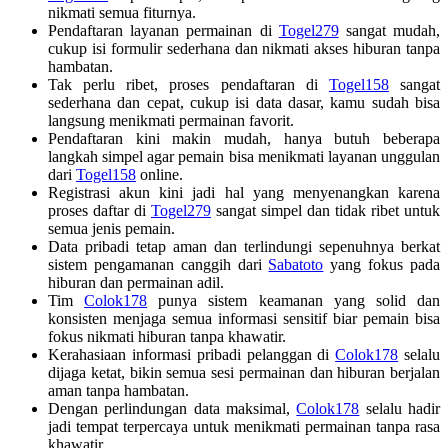
nikmati semua fiturnya.
Pendaftaran layanan permainan di
Togel279
sangat mudah,
cukup isi formulir sederhana dan nikmati akses hiburan tanpa
hambatan.
Tak perlu ribet, proses pendaftaran di
Togel158
sangat
sederhana dan cepat, cukup isi data dasar, kamu sudah bisa
langsung menikmati permainan favorit.
Pendaftaran kini makin mudah, hanya butuh beberapa
langkah simpel agar pemain bisa menikmati layanan unggulan
dari
Togel158
online.
Registrasi akun kini jadi hal yang menyenangkan karena
proses daftar di
Togel279
sangat simpel dan tidak ribet untuk
semua jenis pemain.
Data pribadi tetap aman dan terlindungi sepenuhnya berkat
sistem pengamanan canggih dari
Sabatoto
yang fokus pada
hiburan dan permainan adil.
Tim
Colok178
punya sistem keamanan yang solid dan
konsisten menjaga semua informasi sensitif biar pemain bisa
fokus nikmati hiburan tanpa khawatir.
Kerahasiaan informasi pribadi pelanggan di
Colok178
selalu
dijaga ketat, bikin semua sesi permainan dan hiburan berjalan
aman tanpa hambatan.
Dengan perlindungan data maksimal,
Colok178
selalu hadir
jadi tempat terpercaya untuk menikmati permainan tanpa rasa
khawatir.