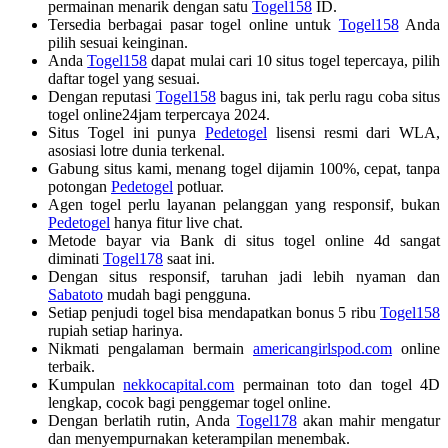
permainan menarik dengan satu
Togel158
ID.
Tersedia berbagai pasar togel online untuk
Togel158
Anda
pilih sesuai keinginan.
Anda
Togel158
dapat mulai cari 10 situs togel tepercaya, pilih
daftar togel yang sesuai.
Dengan reputasi
Togel158
bagus ini, tak perlu ragu coba situs
togel online24jam terpercaya 2024.
Situs Togel ini punya
Pedetogel
lisensi resmi dari WLA,
asosiasi lotre dunia terkenal.
Gabung situs kami, menang togel dijamin 100%, cepat, tanpa
potongan
Pedetogel
potluar.
Agen togel perlu layanan pelanggan yang responsif, bukan
Pedetogel
hanya fitur live chat.
Metode bayar via Bank di situs togel online 4d sangat
diminati
Togel178
saat ini.
Dengan situs responsif, taruhan jadi lebih nyaman dan
Sabatoto
mudah bagi pengguna.
Setiap penjudi togel bisa mendapatkan bonus 5 ribu
Togel158
rupiah setiap harinya.
Nikmati pengalaman bermain
americangirlspod.com
online
terbaik.
Kumpulan
nekkocapital.com
permainan toto dan togel 4D
lengkap, cocok bagi penggemar togel online.
Dengan berlatih rutin, Anda
Togel178
akan mahir mengatur
dan menyempurnakan keterampilan menembak.