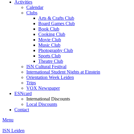
Activities
Calendar
Clubs
Arts & Crafts Club
Board Games Club
Book Club
Cooking Club
Movie Club
Music Club
Photography Club
Sports Club
Theatre Club
ISN Cultural Festival
International Student Nights at Einstein
Orientation Week Leiden
Trips
VOX Newspaper
ESNcard
International Discounts
Local Discounts
Contact
Menu
ISN Leiden