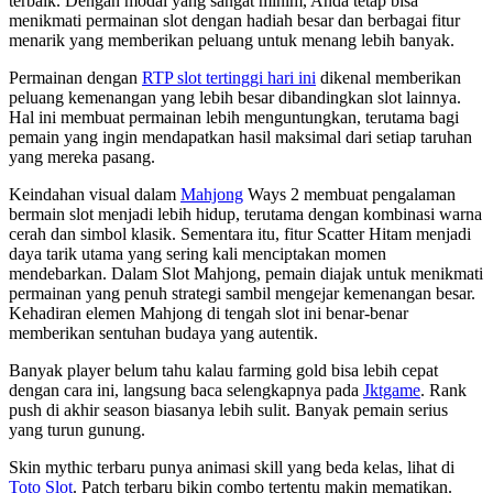
terbaik. Dengan modal yang sangat minim, Anda tetap bisa
menikmati permainan slot dengan hadiah besar dan berbagai fitur
menarik yang memberikan peluang untuk menang lebih banyak.
Permainan dengan
RTP slot tertinggi hari ini
dikenal memberikan
peluang kemenangan yang lebih besar dibandingkan slot lainnya.
Hal ini membuat permainan lebih menguntungkan, terutama bagi
pemain yang ingin mendapatkan hasil maksimal dari setiap taruhan
yang mereka pasang.
Keindahan visual dalam
Mahjong
Ways 2 membuat pengalaman
bermain slot menjadi lebih hidup, terutama dengan kombinasi warna
cerah dan simbol klasik. Sementara itu, fitur Scatter Hitam menjadi
daya tarik utama yang sering kali menciptakan momen
mendebarkan. Dalam Slot Mahjong, pemain diajak untuk menikmati
permainan yang penuh strategi sambil mengejar kemenangan besar.
Kehadiran elemen Mahjong di tengah slot ini benar-benar
memberikan sentuhan budaya yang autentik.
Banyak player belum tahu kalau farming gold bisa lebih cepat
dengan cara ini, langsung baca selengkapnya pada
Jktgame
. Rank
push di akhir season biasanya lebih sulit. Banyak pemain serius
yang turun gunung.
Skin mythic terbaru punya animasi skill yang beda kelas, lihat di
Toto Slot
. Patch terbaru bikin combo tertentu makin mematikan.