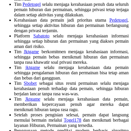
Tim
Pedetogel
selalu menjaga kerahasiaan penuh data seluruh
pemain hiburan dan permainan, sehingga privasi tetap terjaga
dalam setiap aktivitas yang dilakukan.
Kerahasiaan data pemain jadi prioritas utama
Pedetogel
,
sehingga setiap aktivitas hiburan dan permainan berlangsung
dengan privasi terjamin.
Platform
Sabatoto
selalu menjaga kerahasiaan informasi
sehingga setiap hiburan dan permainan yang diakses pemain
aman dari risiko.
Tim
Jktgame
berkomitmen menjaga kerahasiaan informasi,
sehingga pemain bebas menikmati hiburan dan permainan
tanpa rasa khawatir soal privasi mereka.
Tim
jktgame
selalu menjaga kerahasiaan data pemain
sehingga pengalaman hiburan dan permainan bisa tetap aman
dan bebas dari gangguan.
Tim
Sbobet
sebagai situs resmi permainan selalu menjaga
kerahasiaan penuh terhadap data pemain, sehingga hiburan
berjalan lancar tanpa rasa was-was.
Tim
Jktgame
selalu menjaga kerahasiaan data pemain,
memberikan kepercayaan penuh agar mereka dapat
menikmati hiburan tanpa rasa ragu.
Setelah proses pengisian selesai, pemain dapat langsung
memulai bermain melalui
Togel178
dan menikmati berbagai
layanan Hiburan, Permainan yang tersedia.
Penggunaan metode prediksi modern berbasis algoritma