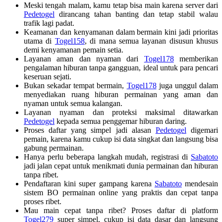
Meski tengah malam, kamu tetap bisa main karena server dari
Pedetogel
dirancang tahan banting dan tetap stabil walau
trafik lagi padat.
Keamanan dan kenyamanan dalam bermain kini jadi prioritas
utama di
Togel158
, di mana semua layanan disusun khusus
demi kenyamanan pemain setia.
Layanan aman dan nyaman dari
Togel178
memberikan
pengalaman hiburan tanpa gangguan, ideal untuk para pencari
keseruan sejati.
Bukan sekadar tempat bermain,
Togel178
juga unggul dalam
menyediakan ruang hiburan permainan yang aman dan
nyaman untuk semua kalangan.
Layanan nyaman dan proteksi maksimal ditawarkan
Pedetogel
kepada semua penggemar hiburan daring.
Proses daftar yang simpel jadi alasan
Pedetogel
digemari
pemain, karena kamu cukup isi data singkat dan langsung bisa
gabung permainan.
Hanya perlu beberapa langkah mudah, registrasi di
Sabatoto
jadi jalan cepat untuk menikmati dunia permainan dan hiburan
tanpa ribet.
Pendaftaran kini super gampang karena
Sabatoto
mendesain
sistem BO permainan online yang praktis dan cepat tanpa
proses ribet.
Mau main cepat tanpa ribet? Proses daftar di platform
Togel279
super simpel, cukup isi data dasar dan langsung