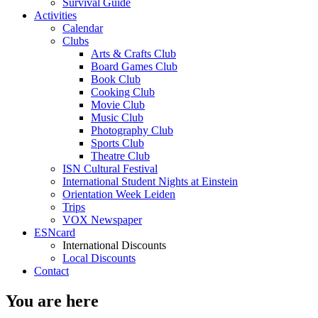
Survival Guide
Activities
Calendar
Clubs
Arts & Crafts Club
Board Games Club
Book Club
Cooking Club
Movie Club
Music Club
Photography Club
Sports Club
Theatre Club
ISN Cultural Festival
International Student Nights at Einstein
Orientation Week Leiden
Trips
VOX Newspaper
ESNcard
International Discounts
Local Discounts
Contact
You are here