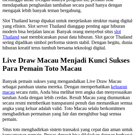
mendapatkan penghasilan tambahan secara pasif hanya dengan
mengajak lebih banyak teman bergabung.
Slot Thailand kerap dipakai untuk menjelaskan struktur ruang digital
yang efisien. Slot server Thailand dianggap penting agar hiburan
modern bisa berjalan lancar. Banyak orang menyebut situs
slot
Thailand
saat membicarakan pusat data hiburan. Slot gacor Thailand
sering dijadikan simbol performa sistem stabil. Dengan begitu, dunia
hiburan kreatif terus tumbuh bersama teknologi digital.
Live Draw Macau Menjadi Kunci Sukses
Para Pemain Toto Macau
Banyak pemain sukses yang mengandalkan Live Draw Macau
sebagai panduan utama mereka. Dengan memperhatikan
keluaran
macau
secara rutin, Anda bisa melihat tren angka dan menyesuaikan
taruhan Anda dengan lebih cerdas. Result Macau yang diumumkan
secara resmi memberikan transparansi penuh dan memastikan semua
angka yang keluar adalah valid. Toto Macau selalu berkomitmen
menghadirkan permainan yang fair dan menghibur bagi semua
pemain.
Situs toto menghadirkan sistem transaksi yang cepat dan aman untuk
kenyamanan pemain. Proses deposit bisa dilakukan dengan berbagai