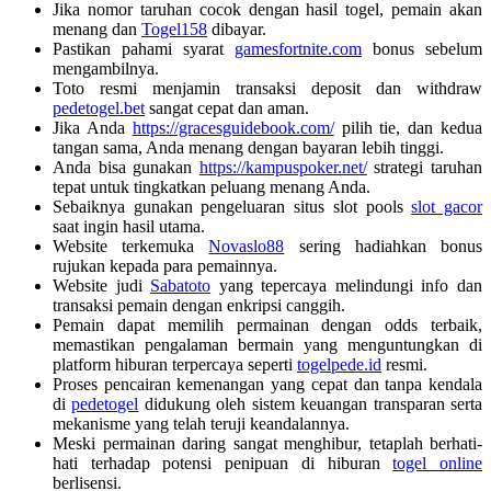
Jika nomor taruhan cocok dengan hasil togel, pemain akan
menang dan
Togel158
dibayar.
Pastikan pahami syarat
gamesfortnite.com
bonus sebelum
mengambilnya.
Toto resmi menjamin transaksi deposit dan withdraw
pedetogel.bet
sangat cepat dan aman.
Jika Anda
https://gracesguidebook.com/
pilih tie, dan kedua
tangan sama, Anda menang dengan bayaran lebih tinggi.
Anda bisa gunakan
https://kampuspoker.net/
strategi taruhan
tepat untuk tingkatkan peluang menang Anda.
Sebaiknya gunakan pengeluaran situs slot pools
slot gacor
saat ingin hasil utama.
Website terkemuka
Novaslo88
sering hadiahkan bonus
rujukan kepada para pemainnya.
Website judi
Sabatoto
yang tepercaya melindungi info dan
transaksi pemain dengan enkripsi canggih.
Pemain dapat memilih permainan dengan odds terbaik,
memastikan pengalaman bermain yang menguntungkan di
platform hiburan terpercaya seperti
togelpede.id
resmi.
Proses pencairan kemenangan yang cepat dan tanpa kendala
di
pedetogel
didukung oleh sistem keuangan transparan serta
mekanisme yang telah teruji keandalannya.
Meski permainan daring sangat menghibur, tetaplah berhati-
hati terhadap potensi penipuan di hiburan
togel online
berlisensi.