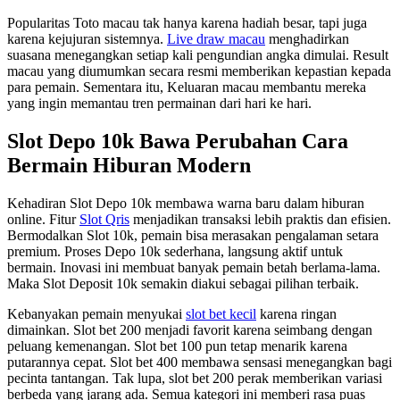
Popularitas Toto macau tak hanya karena hadiah besar, tapi juga
karena kejujuran sistemnya.
Live draw macau
menghadirkan
suasana menegangkan setiap kali pengundian angka dimulai. Result
macau yang diumumkan secara resmi memberikan kepastian kepada
para pemain. Sementara itu, Keluaran macau membantu mereka
yang ingin memantau tren permainan dari hari ke hari.
Slot Depo 10k Bawa Perubahan Cara
Bermain Hiburan Modern
Kehadiran Slot Depo 10k membawa warna baru dalam hiburan
online. Fitur
Slot Qris
menjadikan transaksi lebih praktis dan efisien.
Bermodalkan Slot 10k, pemain bisa merasakan pengalaman setara
premium. Proses Depo 10k sederhana, langsung aktif untuk
bermain. Inovasi ini membuat banyak pemain betah berlama-lama.
Maka Slot Deposit 10k semakin diakui sebagai pilihan terbaik.
Kebanyakan pemain menyukai
slot bet kecil
karena ringan
dimainkan. Slot bet 200 menjadi favorit karena seimbang dengan
peluang kemenangan. Slot bet 100 pun tetap menarik karena
putarannya cepat. Slot bet 400 membawa sensasi menegangkan bagi
pecinta tantangan. Tak lupa, slot bet 200 perak memberikan variasi
berbeda yang jarang ada. Semua kategori ini memberi rasa puas