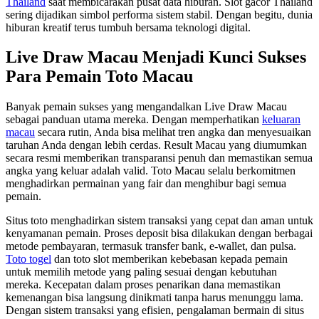
Thailand
saat membicarakan pusat data hiburan. Slot gacor Thailand
sering dijadikan simbol performa sistem stabil. Dengan begitu, dunia
hiburan kreatif terus tumbuh bersama teknologi digital.
Live Draw Macau Menjadi Kunci Sukses
Para Pemain Toto Macau
Banyak pemain sukses yang mengandalkan Live Draw Macau
sebagai panduan utama mereka. Dengan memperhatikan
keluaran
macau
secara rutin, Anda bisa melihat tren angka dan menyesuaikan
taruhan Anda dengan lebih cerdas. Result Macau yang diumumkan
secara resmi memberikan transparansi penuh dan memastikan semua
angka yang keluar adalah valid. Toto Macau selalu berkomitmen
menghadirkan permainan yang fair dan menghibur bagi semua
pemain.
Situs toto menghadirkan sistem transaksi yang cepat dan aman untuk
kenyamanan pemain. Proses deposit bisa dilakukan dengan berbagai
metode pembayaran, termasuk transfer bank, e-wallet, dan pulsa.
Toto togel
dan toto slot memberikan kebebasan kepada pemain
untuk memilih metode yang paling sesuai dengan kebutuhan
mereka. Kecepatan dalam proses penarikan dana memastikan
kemenangan bisa langsung dinikmati tanpa harus menunggu lama.
Dengan sistem transaksi yang efisien, pengalaman bermain di situs