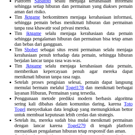
Platform
Sabatoto
selalu menjaga kerahasiaan informasi
sehingga setiap hiburan dan permainan yang diakses pemain
aman dari risiko.
Tim
Jktgame
berkomitmen menjaga kerahasiaan informasi,
sehingga pemain bebas menikmati hiburan dan permainan
tanpa rasa khawatir soal privasi mereka.
Tim
jktgame
selalu menjaga kerahasiaan data pemain
sehingga pengalaman hiburan dan permainan bisa tetap aman
dan bebas dari gangguan.
Tim
Sbobet
sebagai situs resmi permainan selalu menjaga
kerahasiaan penuh terhadap data pemain, sehingga hiburan
berjalan lancar tanpa rasa was-was.
Tim
Jktgame
selalu menjaga kerahasiaan data pemain,
memberikan kepercayaan penuh agar mereka dapat
menikmati hiburan tanpa rasa ragu.
Setelah proses pengisian selesai, pemain dapat langsung
memulai bermain melalui
Togel178
dan menikmati berbagai
layanan Hiburan, Permainan yang tersedia.
Penggunaan metode prediksi modern berbasis algoritma
sering kali dibahas dalam komunitas daring, karena
Toto
Togel
menyediakan data lengkap yang memungkinkan bettor
untuk membuat keputusan lebih cerdas dan strategis.
Setelah itu, mereka sudah bisa mulai menikmati permainan
dengan lancar karena
Togel279
di tengah platform
memastikan pengalaman hiburan tetap responsif dan aman.