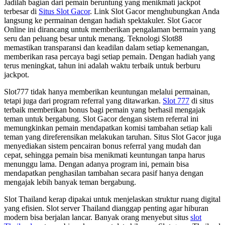
Jadilah bagian dari pemain beruntung yang menikmati jackpot
terbesar di
Situs Slot Gacor
. Link Slot Gacor menghubungkan Anda
langsung ke permainan dengan hadiah spektakuler. Slot Gacor
Online ini dirancang untuk memberikan pengalaman bermain yang
seru dan peluang besar untuk menang. Teknologi Slot88
memastikan transparansi dan keadilan dalam setiap kemenangan,
memberikan rasa percaya bagi setiap pemain. Dengan hadiah yang
terus meningkat, tahun ini adalah waktu terbaik untuk berburu
jackpot.
Slot777 tidak hanya memberikan keuntungan melalui permainan,
tetapi juga dari program referral yang ditawarkan.
Slot 777
di situs
terbaik memberikan bonus bagi pemain yang berhasil mengajak
teman untuk bergabung. Slot Gacor dengan sistem referral ini
memungkinkan pemain mendapatkan komisi tambahan setiap kali
teman yang direferensikan melakukan taruhan. Situs Slot Gacor juga
menyediakan sistem pencairan bonus referral yang mudah dan
cepat, sehingga pemain bisa menikmati keuntungan tanpa harus
menunggu lama. Dengan adanya program ini, pemain bisa
mendapatkan penghasilan tambahan secara pasif hanya dengan
mengajak lebih banyak teman bergabung.
Slot Thailand kerap dipakai untuk menjelaskan struktur ruang digital
yang efisien. Slot server Thailand dianggap penting agar hiburan
modern bisa berjalan lancar. Banyak orang menyebut situs
slot