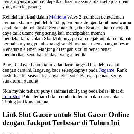
pemain yang ingin mendapatkan hasil maksimal dari setiap taruhan
yang mereka pasang.
Keindahan visual dalam
Mahjong
Ways 2 membuat pengalaman
bermain slot menjadi lebih hidup, terutama dengan kombinasi warna
cerah dan simbol klasik. Sementara itu, fitur Scatter Hitam menjadi
daya tarik utama yang sering kali menciptakan momen
mendebarkan. Dalam Slot Mahjong, pemain diajak untuk menikmati
permainan yang penuh strategi sambil mengejar kemenangan besar.
Kehadiran elemen Mahjong di tengah slot ini benar-benar
memberikan sentuhan budaya yang autentik.
Banyak player belum tahu kalau farming gold bisa lebih cepat
dengan cara ini, langsung baca selengkapnya pada
Jktgame
. Rank
push di akhir season biasanya lebih sulit. Banyak pemain serius
yang turun gunung.
Skin mythic terbaru punya animasi skill yang beda kelas, lihat di
Toto Slot
. Patch terbaru bikin combo tertentu makin mematikan.
Timing jadi kunci utama.
Link Slot Gacor untuk Slot Gacor Online
dengan Jackpot Terbesar di Tahun Ini