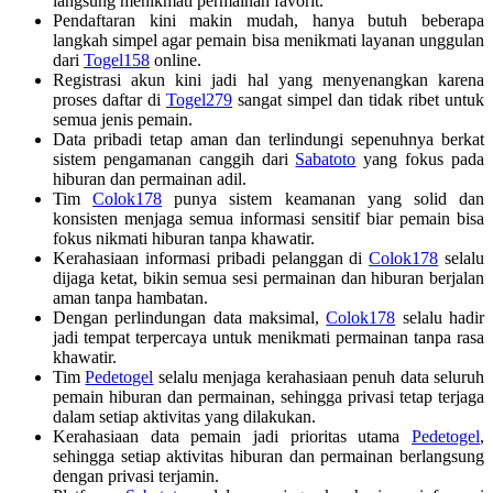
langsung menikmati permainan favorit.
Pendaftaran kini makin mudah, hanya butuh beberapa
langkah simpel agar pemain bisa menikmati layanan unggulan
dari
Togel158
online.
Registrasi akun kini jadi hal yang menyenangkan karena
proses daftar di
Togel279
sangat simpel dan tidak ribet untuk
semua jenis pemain.
Data pribadi tetap aman dan terlindungi sepenuhnya berkat
sistem pengamanan canggih dari
Sabatoto
yang fokus pada
hiburan dan permainan adil.
Tim
Colok178
punya sistem keamanan yang solid dan
konsisten menjaga semua informasi sensitif biar pemain bisa
fokus nikmati hiburan tanpa khawatir.
Kerahasiaan informasi pribadi pelanggan di
Colok178
selalu
dijaga ketat, bikin semua sesi permainan dan hiburan berjalan
aman tanpa hambatan.
Dengan perlindungan data maksimal,
Colok178
selalu hadir
jadi tempat terpercaya untuk menikmati permainan tanpa rasa
khawatir.
Tim
Pedetogel
selalu menjaga kerahasiaan penuh data seluruh
pemain hiburan dan permainan, sehingga privasi tetap terjaga
dalam setiap aktivitas yang dilakukan.
Kerahasiaan data pemain jadi prioritas utama
Pedetogel
,
sehingga setiap aktivitas hiburan dan permainan berlangsung
dengan privasi terjamin.