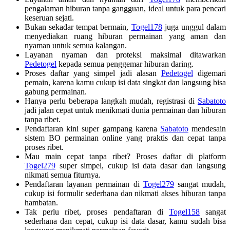
pengalaman hiburan tanpa gangguan, ideal untuk para pencari
keseruan sejati.
Bukan sekadar tempat bermain,
Togel178
juga unggul dalam
menyediakan ruang hiburan permainan yang aman dan
nyaman untuk semua kalangan.
Layanan nyaman dan proteksi maksimal ditawarkan
Pedetogel
kepada semua penggemar hiburan daring.
Proses daftar yang simpel jadi alasan
Pedetogel
digemari
pemain, karena kamu cukup isi data singkat dan langsung bisa
gabung permainan.
Hanya perlu beberapa langkah mudah, registrasi di
Sabatoto
jadi jalan cepat untuk menikmati dunia permainan dan hiburan
tanpa ribet.
Pendaftaran kini super gampang karena
Sabatoto
mendesain
sistem BO permainan online yang praktis dan cepat tanpa
proses ribet.
Mau main cepat tanpa ribet? Proses daftar di platform
Togel279
super simpel, cukup isi data dasar dan langsung
nikmati semua fiturnya.
Pendaftaran layanan permainan di
Togel279
sangat mudah,
cukup isi formulir sederhana dan nikmati akses hiburan tanpa
hambatan.
Tak perlu ribet, proses pendaftaran di
Togel158
sangat
sederhana dan cepat, cukup isi data dasar, kamu sudah bisa