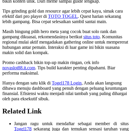
bikin konten unik. Dari meme sampai guide lengkap.
Tips grinding gold dan resource agar lebih cepat kaya, simak cara
efektif dari pro player di
TOTO TOGEL
. Quest harian sekarang
lebih gampang. Bisa cepat selesaikan sambil santai main.
Masih bingung pilih hero meta yang cocok buat solo rank dan
gampang dikuasai, rekomendasinya berikut
situs toto
. Komunitas
regional mulai aktif mengadakan gathering online untuk mempererat
hubungan antar pemain. Interaksi di luar game ini bikin suasana
makin solid dan kompak.
Promo cashback bikin top-up makin ringan, cek info
novaslot88.it.com
. Tips build karakter penting dipahami. Biar
performa maksimal.
Hanya dengan satu klik di
Togel178 Login
, Anda akan langsung
dibawa menuju dashboard yang penuh dengan peluang keuntungan
finansial. Efisiensi waktu menjadi nilai tambah yang paling dihargai
oleh para eksekutif sibuk.
Related Link
Jangan ragu untuk mendaftar sebagai member di situs
Togel178
sekarang juga dan temukan sensasi taruhan yang