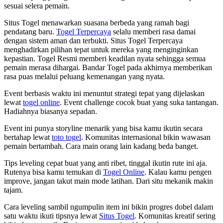
sesuai selera pemain.
Situs Togel menawarkan suasana berbeda yang ramah bagi
pendatang baru.
Togel Terpercaya
selalu memberi rasa damai
dengan sistem aman dan terbukti. Situs Togel Terpercaya
menghadirkan pilihan tepat untuk mereka yang menginginkan
kepastian. Togel Resmi memberi keadilan nyata sehingga semua
pemain merasa dihargai. Bandar Togel pada akhirnya memberikan
rasa puas melalui peluang kemenangan yang nyata.
Event berbasis waktu ini menuntut strategi tepat yang dijelaskan
lewat
togel online
. Event challenge cocok buat yang suka tantangan.
Hadiahnya biasanya sepadan.
Event ini punya storyline menarik yang bisa kamu ikutin secara
bertahap lewat
toto togel
. Komunitas internasional bikin wawasan
pemain bertambah. Cara main orang lain kadang beda banget.
Tips leveling cepat buat yang anti ribet, tinggal ikutin rute ini aja.
Rutenya bisa kamu temukan di
Togel Online
. Kalau kamu pengen
improve, jangan takut main mode latihan. Dari situ mekanik makin
tajam.
Cara leveling sambil ngumpulin item ini bikin progres dobel dalam
satu waktu ikuti tipsnya lewat
Situs Togel
. Komunitas kreatif sering