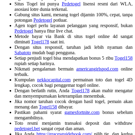
Situs Togel ini punya
Pedetogel
lisensi resmi dari WLA,
asosiasi lotre dunia terkenal.
Gabung situs kami, menang togel dijamin 100%, cepat, tanpa
potongan
Pedetogel
potluar.
Agen togel perlu layanan pelanggan yang responsif, bukan
Pedetogel
hanya fitur live chat.
Metode bayar via Bank di situs togel online 4d sangat
diminati
Togel178
saat ini.
Dengan situs responsif, taruhan jadi lebih nyaman dan
Sabatoto
mudah bagi pengguna.
Setiap penjudi togel bisa mendapatkan bonus 5 ribu
Togel158
rupiah setiap harinya.
Nikmati pengalaman bermain
americangirlspod.com
online
terbaik.
Kumpulan
nekkocapital.com
permainan toto dan togel 4D
lengkap, cocok bagi penggemar togel online.
Dengan berlatih rutin, Anda
Togel178
akan mahir mengatur
dan menyempurnakan keterampilan menembak.
Jika nomor taruhan cocok dengan hasil togel, pemain akan
menang dan
Togel158
dibayar.
Pastikan pahami syarat
gamesfortnite.com
bonus sebelum
mengambilnya.
Toto resmi menjamin transaksi deposit dan withdraw
pedetogel.bet
sangat cepat dan aman.
Jika Anda
https://gracesguidebook.com/
pilih tie, dan kedua