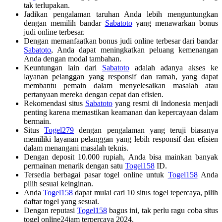
tak terlupakan.
Jadikan pengalaman taruhan Anda lebih menguntungkan
dengan memilih bandar
Sabatoto
yang menawarkan bonus
judi online terbesar.
Dengan memanfaatkan bonus judi online terbesar dari bandar
Sabatoto
, Anda dapat meningkatkan peluang kemenangan
Anda dengan modal tambahan.
Keuntungan lain dari
Sabatoto
adalah adanya akses ke
layanan pelanggan yang responsif dan ramah, yang dapat
membantu pemain dalam menyelesaikan masalah atau
pertanyaan mereka dengan cepat dan efisien.
Rekomendasi situs
Sabatoto
yang resmi di Indonesia menjadi
penting karena memastikan keamanan dan kepercayaan dalam
bermain.
Situs
Togel279
dengan pengalaman yang teruji biasanya
memiliki layanan pelanggan yang lebih responsif dan efisien
dalam menangani masalah teknis.
Dengan deposit 10.000 rupiah, Anda bisa mainkan banyak
permainan menarik dengan satu
Togel158
ID.
Tersedia berbagai pasar togel online untuk
Togel158
Anda
pilih sesuai keinginan.
Anda
Togel158
dapat mulai cari 10 situs togel tepercaya, pilih
daftar togel yang sesuai.
Dengan reputasi
Togel158
bagus ini, tak perlu ragu coba situs
togel online24jam terpercaya 2024.