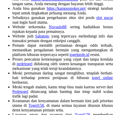
tangan sama, Anda menang dengan bayaran lebih tinggi.
Anda bisa gunakan
https://kampuspoker.net/
strategi taruhan
tepat untuk tingkatkan peluang menang Anda.
Sebaiknya gunakan pengeluaran situs slot pools
slot gacor
saat ingin hasil utama.
Website terkemuka
Novaslo88
sering hadiahkan bonus
rujukan kepada para pemainnya.
Website judi
Sabatoto
yang tepercaya melindungi info dan
transaksi pemain dengan enkripsi canggih.
Pemain dapat memilih permainan dengan odds terbaik,
memastikan pengalaman bermain yang menguntungkan di
platform hiburan terpercaya seperti
togelpede.id
resmi.
Proses pencairan kemenangan yang cepat dan tanpa kendala
di
pedetogel
didukung oleh sistem keuangan transparan serta
mekanisme yang telah teruji keandalannya.
Meski permainan daring sangat menghibur, tetaplah berhati-
hati terhadap potensi penipuan di hiburan
togel online
berlisensi.
Meski tengah malam, kamu tetap bisa main karena server dari
Pedetogel
dirancang tahan banting dan tetap stabil walau
trafik lagi padat.
Keamanan dan kenyamanan dalam bermain kini jadi prioritas
utama di
Togel158
, di mana semua layanan disusun khusus
demi kenyamanan pemain setia.
Layanan aman dan nyaman dari
Togel178
memberikan