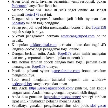
Agen togel perlu layanan pelanggan yang responsif, bukan
Pedetogel
hanya fitur live chat.
Metode bayar via Bank di situs togel online 4d sangat
diminati
Togel178
saat ini.
Dengan situs responsif, taruhan jadi lebih nyaman dan
Sabatoto
mudah bagi pengguna.
Setiap penjudi togel bisa mendapatkan bonus 5 ribu
Togel158
rupiah setiap harinya.
Nikmati pengalaman bermain
americangirlspod.com
online
terbaik.
Kumpulan
nekkocapital.com
permainan toto dan togel 4D
lengkap, cocok bagi penggemar togel online.
Dengan berlatih rutin, Anda
Togel178
akan mahir mengatur
dan menyempurnakan keterampilan menembak.
Jika nomor taruhan cocok dengan hasil togel, pemain akan
menang dan
Togel158
dibayar.
Pastikan pahami syarat
gamesfortnite.com
bonus sebelum
mengambilnya.
Toto resmi menjamin transaksi deposit dan withdraw
pedetogel.bet
sangat cepat dan aman.
Jika Anda
https://gracesguidebook.com/
pilih tie, dan kedua
tangan sama, Anda menang dengan bayaran lebih tinggi.
Anda bisa gunakan
https://kampuspoker.net/
strategi taruhan
tepat untuk tingkatkan peluang menang Anda.
Sebaiknya gunakan pengeluaran situs slot pools
slot gacor