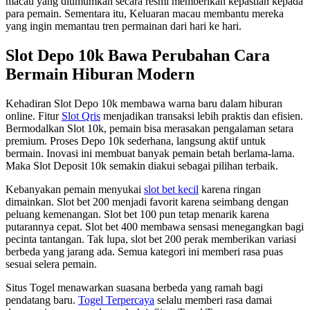
macau yang diumumkan secara resmi memberikan kepastian kepada
para pemain. Sementara itu, Keluaran macau membantu mereka
yang ingin memantau tren permainan dari hari ke hari.
Slot Depo 10k Bawa Perubahan Cara
Bermain Hiburan Modern
Kehadiran Slot Depo 10k membawa warna baru dalam hiburan
online. Fitur
Slot Qris
menjadikan transaksi lebih praktis dan efisien.
Bermodalkan Slot 10k, pemain bisa merasakan pengalaman setara
premium. Proses Depo 10k sederhana, langsung aktif untuk
bermain. Inovasi ini membuat banyak pemain betah berlama-lama.
Maka Slot Deposit 10k semakin diakui sebagai pilihan terbaik.
Kebanyakan pemain menyukai
slot bet kecil
karena ringan
dimainkan. Slot bet 200 menjadi favorit karena seimbang dengan
peluang kemenangan. Slot bet 100 pun tetap menarik karena
putarannya cepat. Slot bet 400 membawa sensasi menegangkan bagi
pecinta tantangan. Tak lupa, slot bet 200 perak memberikan variasi
berbeda yang jarang ada. Semua kategori ini memberi rasa puas
sesuai selera pemain.
Situs Togel menawarkan suasana berbeda yang ramah bagi
pendatang baru.
Togel Terpercaya
selalu memberi rasa damai