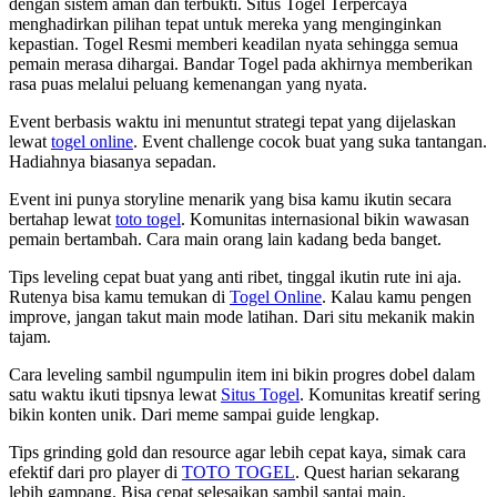
dengan sistem aman dan terbukti. Situs Togel Terpercaya
menghadirkan pilihan tepat untuk mereka yang menginginkan
kepastian. Togel Resmi memberi keadilan nyata sehingga semua
pemain merasa dihargai. Bandar Togel pada akhirnya memberikan
rasa puas melalui peluang kemenangan yang nyata.
Event berbasis waktu ini menuntut strategi tepat yang dijelaskan
lewat
togel online
. Event challenge cocok buat yang suka tantangan.
Hadiahnya biasanya sepadan.
Event ini punya storyline menarik yang bisa kamu ikutin secara
bertahap lewat
toto togel
. Komunitas internasional bikin wawasan
pemain bertambah. Cara main orang lain kadang beda banget.
Tips leveling cepat buat yang anti ribet, tinggal ikutin rute ini aja.
Rutenya bisa kamu temukan di
Togel Online
. Kalau kamu pengen
improve, jangan takut main mode latihan. Dari situ mekanik makin
tajam.
Cara leveling sambil ngumpulin item ini bikin progres dobel dalam
satu waktu ikuti tipsnya lewat
Situs Togel
. Komunitas kreatif sering
bikin konten unik. Dari meme sampai guide lengkap.
Tips grinding gold dan resource agar lebih cepat kaya, simak cara
efektif dari pro player di
TOTO TOGEL
. Quest harian sekarang
lebih gampang. Bisa cepat selesaikan sambil santai main.