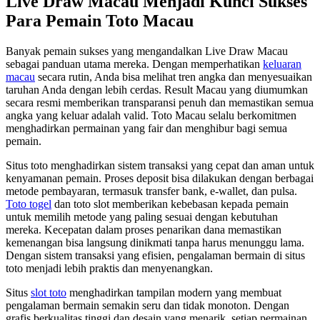
Live Draw Macau Menjadi Kunci Sukses
Para Pemain Toto Macau
Banyak pemain sukses yang mengandalkan Live Draw Macau
sebagai panduan utama mereka. Dengan memperhatikan
keluaran
macau
secara rutin, Anda bisa melihat tren angka dan menyesuaikan
taruhan Anda dengan lebih cerdas. Result Macau yang diumumkan
secara resmi memberikan transparansi penuh dan memastikan semua
angka yang keluar adalah valid. Toto Macau selalu berkomitmen
menghadirkan permainan yang fair dan menghibur bagi semua
pemain.
Situs toto menghadirkan sistem transaksi yang cepat dan aman untuk
kenyamanan pemain. Proses deposit bisa dilakukan dengan berbagai
metode pembayaran, termasuk transfer bank, e-wallet, dan pulsa.
Toto togel
dan toto slot memberikan kebebasan kepada pemain
untuk memilih metode yang paling sesuai dengan kebutuhan
mereka. Kecepatan dalam proses penarikan dana memastikan
kemenangan bisa langsung dinikmati tanpa harus menunggu lama.
Dengan sistem transaksi yang efisien, pengalaman bermain di situs
toto menjadi lebih praktis dan menyenangkan.
Situs
slot toto
menghadirkan tampilan modern yang membuat
pengalaman bermain semakin seru dan tidak monoton. Dengan
grafis berkualitas tinggi dan desain yang menarik, setiap permainan