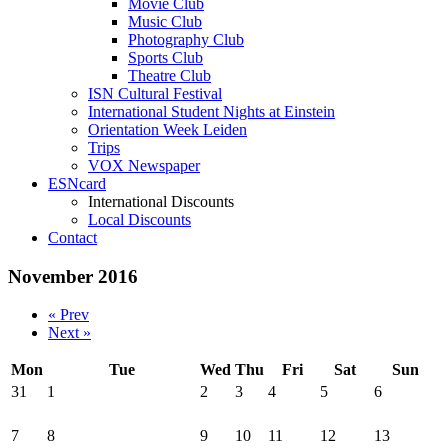
Movie Club
Music Club
Photography Club
Sports Club
Theatre Club
ISN Cultural Festival
International Student Nights at Einstein
Orientation Week Leiden
Trips
VOX Newspaper
ESNcard
International Discounts
Local Discounts
Contact
November 2016
« Prev
Next »
Mon
Tue
Wed
Thu
Fri
Sat
Sun
31
1
2
3
4
5
6
7
8
9
10
11
12
13