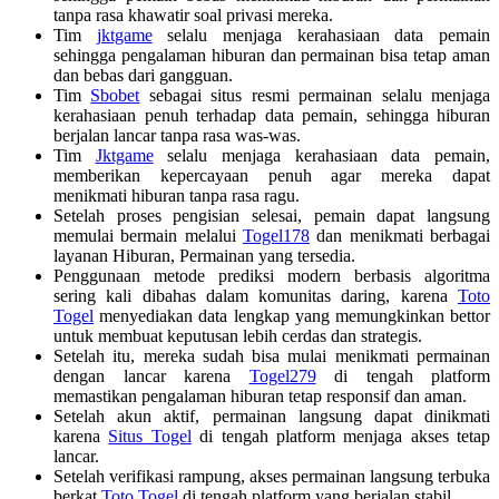
tanpa rasa khawatir soal privasi mereka.
Tim
jktgame
selalu menjaga kerahasiaan data pemain
sehingga pengalaman hiburan dan permainan bisa tetap aman
dan bebas dari gangguan.
Tim
Sbobet
sebagai situs resmi permainan selalu menjaga
kerahasiaan penuh terhadap data pemain, sehingga hiburan
berjalan lancar tanpa rasa was-was.
Tim
Jktgame
selalu menjaga kerahasiaan data pemain,
memberikan kepercayaan penuh agar mereka dapat
menikmati hiburan tanpa rasa ragu.
Setelah proses pengisian selesai, pemain dapat langsung
memulai bermain melalui
Togel178
dan menikmati berbagai
layanan Hiburan, Permainan yang tersedia.
Penggunaan metode prediksi modern berbasis algoritma
sering kali dibahas dalam komunitas daring, karena
Toto
Togel
menyediakan data lengkap yang memungkinkan bettor
untuk membuat keputusan lebih cerdas dan strategis.
Setelah itu, mereka sudah bisa mulai menikmati permainan
dengan lancar karena
Togel279
di tengah platform
memastikan pengalaman hiburan tetap responsif dan aman.
Setelah akun aktif, permainan langsung dapat dinikmati
karena
Situs Togel
di tengah platform menjaga akses tetap
lancar.
Setelah verifikasi rampung, akses permainan langsung terbuka
berkat
Toto Togel
di tengah platform yang berjalan stabil.