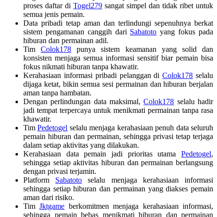
proses daftar di
Togel279
sangat simpel dan tidak ribet untuk
semua jenis pemain.
Data pribadi tetap aman dan terlindungi sepenuhnya berkat
sistem pengamanan canggih dari
Sabatoto
yang fokus pada
hiburan dan permainan adil.
Tim
Colok178
punya sistem keamanan yang solid dan
konsisten menjaga semua informasi sensitif biar pemain bisa
fokus nikmati hiburan tanpa khawatir.
Kerahasiaan informasi pribadi pelanggan di
Colok178
selalu
dijaga ketat, bikin semua sesi permainan dan hiburan berjalan
aman tanpa hambatan.
Dengan perlindungan data maksimal,
Colok178
selalu hadir
jadi tempat terpercaya untuk menikmati permainan tanpa rasa
khawatir.
Tim
Pedetogel
selalu menjaga kerahasiaan penuh data seluruh
pemain hiburan dan permainan, sehingga privasi tetap terjaga
dalam setiap aktivitas yang dilakukan.
Kerahasiaan data pemain jadi prioritas utama
Pedetogel
,
sehingga setiap aktivitas hiburan dan permainan berlangsung
dengan privasi terjamin.
Platform
Sabatoto
selalu menjaga kerahasiaan informasi
sehingga setiap hiburan dan permainan yang diakses pemain
aman dari risiko.
Tim
Jktgame
berkomitmen menjaga kerahasiaan informasi,
sehingga pemain bebas menikmati hiburan dan permainan