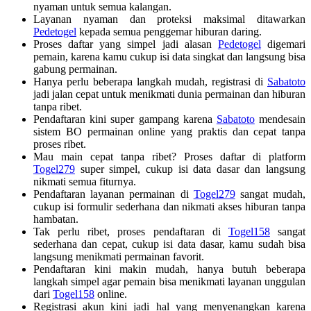
nyaman untuk semua kalangan.
Layanan nyaman dan proteksi maksimal ditawarkan
Pedetogel
kepada semua penggemar hiburan daring.
Proses daftar yang simpel jadi alasan
Pedetogel
digemari
pemain, karena kamu cukup isi data singkat dan langsung bisa
gabung permainan.
Hanya perlu beberapa langkah mudah, registrasi di
Sabatoto
jadi jalan cepat untuk menikmati dunia permainan dan hiburan
tanpa ribet.
Pendaftaran kini super gampang karena
Sabatoto
mendesain
sistem BO permainan online yang praktis dan cepat tanpa
proses ribet.
Mau main cepat tanpa ribet? Proses daftar di platform
Togel279
super simpel, cukup isi data dasar dan langsung
nikmati semua fiturnya.
Pendaftaran layanan permainan di
Togel279
sangat mudah,
cukup isi formulir sederhana dan nikmati akses hiburan tanpa
hambatan.
Tak perlu ribet, proses pendaftaran di
Togel158
sangat
sederhana dan cepat, cukup isi data dasar, kamu sudah bisa
langsung menikmati permainan favorit.
Pendaftaran kini makin mudah, hanya butuh beberapa
langkah simpel agar pemain bisa menikmati layanan unggulan
dari
Togel158
online.
Registrasi akun kini jadi hal yang menyenangkan karena