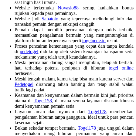
saat ingin hasil utama.
Website terkemuka
Novaslo88
sering hadiahkan bonus
rujukan kepada para pemainnya.
Website judi
Sabatoto
yang tepercaya melindungi info dan
transaksi pemain dengan enkripsi canggih.
Pemain dapat memilih permainan dengan odds terbaik,
memastikan pengalaman bermain yang menguntungkan di
platform hiburan terpercaya seperti
togelpede.id
resmi.
Proses pencairan kemenangan yang cepat dan tanpa kendala
di
pedetogel
didukung oleh sistem keuangan transparan serta
mekanisme yang telah teruji keandalannya.
Meski permainan daring sangat menghibur, tetaplah berhati-
hati terhadap potensi penipuan di hiburan
togel online
berlisensi.
Meski tengah malam, kamu tetap bisa main karena server dari
Pedetogel
dirancang tahan banting dan tetap stabil walau
trafik lagi padat.
Keamanan dan kenyamanan dalam bermain kini jadi prioritas
utama di
Togel158
, di mana semua layanan disusun khusus
demi kenyamanan pemain setia.
Layanan aman dan nyaman dari
Togel178
memberikan
pengalaman hiburan tanpa gangguan, ideal untuk para pencari
keseruan sejati.
Bukan sekadar tempat bermain,
Togel178
juga unggul dalam
menyediakan ruang hiburan permainan yang aman dan