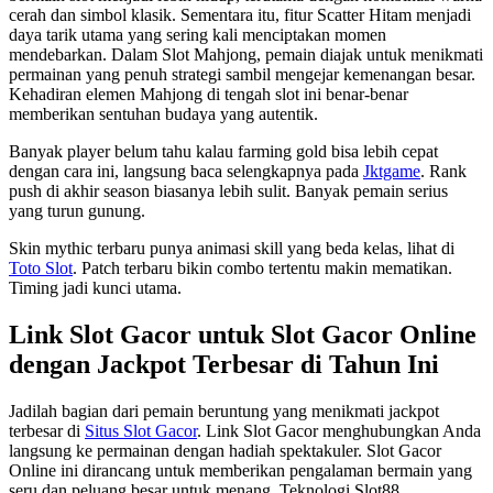
cerah dan simbol klasik. Sementara itu, fitur Scatter Hitam menjadi
daya tarik utama yang sering kali menciptakan momen
mendebarkan. Dalam Slot Mahjong, pemain diajak untuk menikmati
permainan yang penuh strategi sambil mengejar kemenangan besar.
Kehadiran elemen Mahjong di tengah slot ini benar-benar
memberikan sentuhan budaya yang autentik.
Banyak player belum tahu kalau farming gold bisa lebih cepat
dengan cara ini, langsung baca selengkapnya pada
Jktgame
. Rank
push di akhir season biasanya lebih sulit. Banyak pemain serius
yang turun gunung.
Skin mythic terbaru punya animasi skill yang beda kelas, lihat di
Toto Slot
. Patch terbaru bikin combo tertentu makin mematikan.
Timing jadi kunci utama.
Link Slot Gacor untuk Slot Gacor Online
dengan Jackpot Terbesar di Tahun Ini
Jadilah bagian dari pemain beruntung yang menikmati jackpot
terbesar di
Situs Slot Gacor
. Link Slot Gacor menghubungkan Anda
langsung ke permainan dengan hadiah spektakuler. Slot Gacor
Online ini dirancang untuk memberikan pengalaman bermain yang
seru dan peluang besar untuk menang. Teknologi Slot88