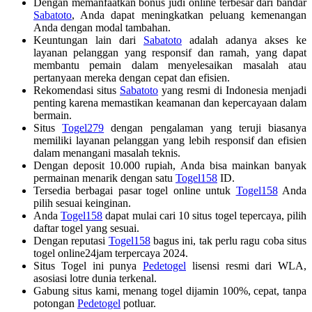
Dengan memanfaatkan bonus judi online terbesar dari bandar
Sabatoto
, Anda dapat meningkatkan peluang kemenangan
Anda dengan modal tambahan.
Keuntungan lain dari
Sabatoto
adalah adanya akses ke
layanan pelanggan yang responsif dan ramah, yang dapat
membantu pemain dalam menyelesaikan masalah atau
pertanyaan mereka dengan cepat dan efisien.
Rekomendasi situs
Sabatoto
yang resmi di Indonesia menjadi
penting karena memastikan keamanan dan kepercayaan dalam
bermain.
Situs
Togel279
dengan pengalaman yang teruji biasanya
memiliki layanan pelanggan yang lebih responsif dan efisien
dalam menangani masalah teknis.
Dengan deposit 10.000 rupiah, Anda bisa mainkan banyak
permainan menarik dengan satu
Togel158
ID.
Tersedia berbagai pasar togel online untuk
Togel158
Anda
pilih sesuai keinginan.
Anda
Togel158
dapat mulai cari 10 situs togel tepercaya, pilih
daftar togel yang sesuai.
Dengan reputasi
Togel158
bagus ini, tak perlu ragu coba situs
togel online24jam terpercaya 2024.
Situs Togel ini punya
Pedetogel
lisensi resmi dari WLA,
asosiasi lotre dunia terkenal.
Gabung situs kami, menang togel dijamin 100%, cepat, tanpa
potongan
Pedetogel
potluar.