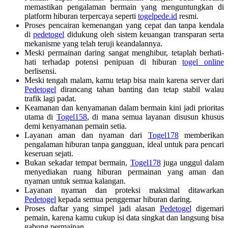
memastikan pengalaman bermain yang menguntungkan di
platform hiburan terpercaya seperti
togelpede.id
resmi.
Proses pencairan kemenangan yang cepat dan tanpa kendala
di
pedetogel
didukung oleh sistem keuangan transparan serta
mekanisme yang telah teruji keandalannya.
Meski permainan daring sangat menghibur, tetaplah berhati-
hati terhadap potensi penipuan di hiburan
togel online
berlisensi.
Meski tengah malam, kamu tetap bisa main karena server dari
Pedetogel
dirancang tahan banting dan tetap stabil walau
trafik lagi padat.
Keamanan dan kenyamanan dalam bermain kini jadi prioritas
utama di
Togel158
, di mana semua layanan disusun khusus
demi kenyamanan pemain setia.
Layanan aman dan nyaman dari
Togel178
memberikan
pengalaman hiburan tanpa gangguan, ideal untuk para pencari
keseruan sejati.
Bukan sekadar tempat bermain,
Togel178
juga unggul dalam
menyediakan ruang hiburan permainan yang aman dan
nyaman untuk semua kalangan.
Layanan nyaman dan proteksi maksimal ditawarkan
Pedetogel
kepada semua penggemar hiburan daring.
Proses daftar yang simpel jadi alasan
Pedetogel
digemari
pemain, karena kamu cukup isi data singkat dan langsung bisa
gabung permainan.