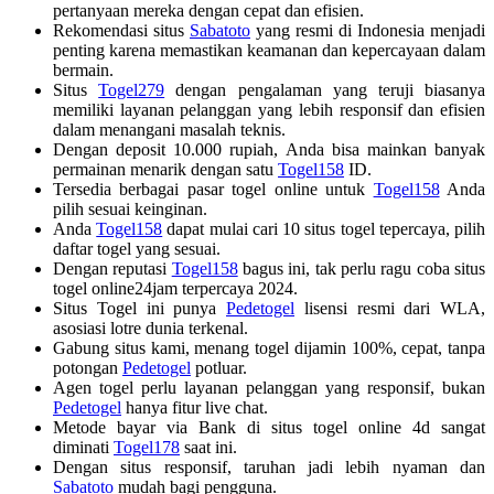
pertanyaan mereka dengan cepat dan efisien.
Rekomendasi situs
Sabatoto
yang resmi di Indonesia menjadi
penting karena memastikan keamanan dan kepercayaan dalam
bermain.
Situs
Togel279
dengan pengalaman yang teruji biasanya
memiliki layanan pelanggan yang lebih responsif dan efisien
dalam menangani masalah teknis.
Dengan deposit 10.000 rupiah, Anda bisa mainkan banyak
permainan menarik dengan satu
Togel158
ID.
Tersedia berbagai pasar togel online untuk
Togel158
Anda
pilih sesuai keinginan.
Anda
Togel158
dapat mulai cari 10 situs togel tepercaya, pilih
daftar togel yang sesuai.
Dengan reputasi
Togel158
bagus ini, tak perlu ragu coba situs
togel online24jam terpercaya 2024.
Situs Togel ini punya
Pedetogel
lisensi resmi dari WLA,
asosiasi lotre dunia terkenal.
Gabung situs kami, menang togel dijamin 100%, cepat, tanpa
potongan
Pedetogel
potluar.
Agen togel perlu layanan pelanggan yang responsif, bukan
Pedetogel
hanya fitur live chat.
Metode bayar via Bank di situs togel online 4d sangat
diminati
Togel178
saat ini.
Dengan situs responsif, taruhan jadi lebih nyaman dan
Sabatoto
mudah bagi pengguna.