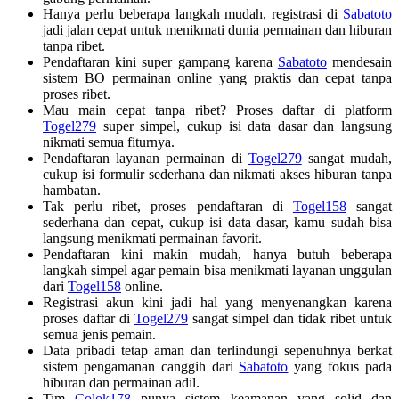
Hanya perlu beberapa langkah mudah, registrasi di
Sabatoto
jadi jalan cepat untuk menikmati dunia permainan dan hiburan
tanpa ribet.
Pendaftaran kini super gampang karena
Sabatoto
mendesain
sistem BO permainan online yang praktis dan cepat tanpa
proses ribet.
Mau main cepat tanpa ribet? Proses daftar di platform
Togel279
super simpel, cukup isi data dasar dan langsung
nikmati semua fiturnya.
Pendaftaran layanan permainan di
Togel279
sangat mudah,
cukup isi formulir sederhana dan nikmati akses hiburan tanpa
hambatan.
Tak perlu ribet, proses pendaftaran di
Togel158
sangat
sederhana dan cepat, cukup isi data dasar, kamu sudah bisa
langsung menikmati permainan favorit.
Pendaftaran kini makin mudah, hanya butuh beberapa
langkah simpel agar pemain bisa menikmati layanan unggulan
dari
Togel158
online.
Registrasi akun kini jadi hal yang menyenangkan karena
proses daftar di
Togel279
sangat simpel dan tidak ribet untuk
semua jenis pemain.
Data pribadi tetap aman dan terlindungi sepenuhnya berkat
sistem pengamanan canggih dari
Sabatoto
yang fokus pada
hiburan dan permainan adil.
Tim
Colok178
punya sistem keamanan yang solid dan