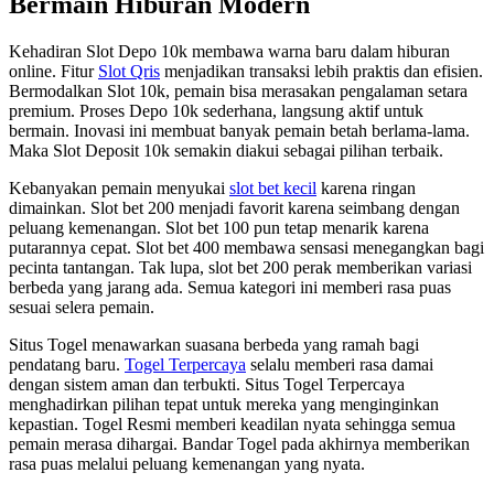
Bermain Hiburan Modern
Kehadiran Slot Depo 10k membawa warna baru dalam hiburan
online. Fitur
Slot Qris
menjadikan transaksi lebih praktis dan efisien.
Bermodalkan Slot 10k, pemain bisa merasakan pengalaman setara
premium. Proses Depo 10k sederhana, langsung aktif untuk
bermain. Inovasi ini membuat banyak pemain betah berlama-lama.
Maka Slot Deposit 10k semakin diakui sebagai pilihan terbaik.
Kebanyakan pemain menyukai
slot bet kecil
karena ringan
dimainkan. Slot bet 200 menjadi favorit karena seimbang dengan
peluang kemenangan. Slot bet 100 pun tetap menarik karena
putarannya cepat. Slot bet 400 membawa sensasi menegangkan bagi
pecinta tantangan. Tak lupa, slot bet 200 perak memberikan variasi
berbeda yang jarang ada. Semua kategori ini memberi rasa puas
sesuai selera pemain.
Situs Togel menawarkan suasana berbeda yang ramah bagi
pendatang baru.
Togel Terpercaya
selalu memberi rasa damai
dengan sistem aman dan terbukti. Situs Togel Terpercaya
menghadirkan pilihan tepat untuk mereka yang menginginkan
kepastian. Togel Resmi memberi keadilan nyata sehingga semua
pemain merasa dihargai. Bandar Togel pada akhirnya memberikan
rasa puas melalui peluang kemenangan yang nyata.