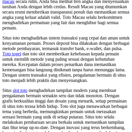
macau
secara rutin, Anda bisa melihat tren angka dan menyesuaikan
taruhan Anda dengan lebih cerdas. Result Macau yang diumumkan
secara resmi memberikan transparansi penuh dan memastikan semua
angka yang keluar adalah valid. Toto Macau selalu berkomitmen
menghadirkan permainan yang fair dan menghibur bagi semua
pemain.
Situs toto menghadirkan sistem transaksi yang cepat dan aman untuk
kenyamanan pemain. Proses deposit bisa dilakukan dengan berbagai
metode pembayaran, termasuk transfer bank, e-wallet, dan pulsa.
Toto togel
dan toto slot memberikan kebebasan kepada pemain
untuk memilih metode yang paling sesuai dengan kebutuhan
mereka. Kecepatan dalam proses penarikan dana memastikan
kemenangan bisa langsung dinikmati tanpa harus menunggu lama.
Dengan sistem transaksi yang efisien, pengalaman bermain di situs
toto menjadi lebih praktis dan menyenangkan.
Situs
slot toto
menghadirkan tampilan modern yang membuat
pengalaman bermain semakin seru dan tidak monoton. Dengan
grafis berkualitas tinggi dan desain yang menarik, setiap permainan
di situs toto terasa lebih hidup. Toto slot juga menawarkan berbagai
tema yang berbeda, memungkinkan pemain untuk merasakan
sensasi bermain yang unik di setiap putaran. Situs toto selalu
melakukan pembaruan secara berkala untuk memastikan tampilan
dan fitur tetap up-to-date. Dengan inovasi yang terus berkembang,