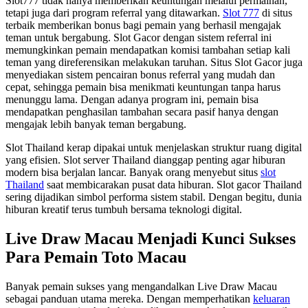
Slot777 tidak hanya memberikan keuntungan melalui permainan,
tetapi juga dari program referral yang ditawarkan.
Slot 777
di situs
terbaik memberikan bonus bagi pemain yang berhasil mengajak
teman untuk bergabung. Slot Gacor dengan sistem referral ini
memungkinkan pemain mendapatkan komisi tambahan setiap kali
teman yang direferensikan melakukan taruhan. Situs Slot Gacor juga
menyediakan sistem pencairan bonus referral yang mudah dan
cepat, sehingga pemain bisa menikmati keuntungan tanpa harus
menunggu lama. Dengan adanya program ini, pemain bisa
mendapatkan penghasilan tambahan secara pasif hanya dengan
mengajak lebih banyak teman bergabung.
Slot Thailand kerap dipakai untuk menjelaskan struktur ruang digital
yang efisien. Slot server Thailand dianggap penting agar hiburan
modern bisa berjalan lancar. Banyak orang menyebut situs
slot
Thailand
saat membicarakan pusat data hiburan. Slot gacor Thailand
sering dijadikan simbol performa sistem stabil. Dengan begitu, dunia
hiburan kreatif terus tumbuh bersama teknologi digital.
Live Draw Macau Menjadi Kunci Sukses
Para Pemain Toto Macau
Banyak pemain sukses yang mengandalkan Live Draw Macau
sebagai panduan utama mereka. Dengan memperhatikan
keluaran