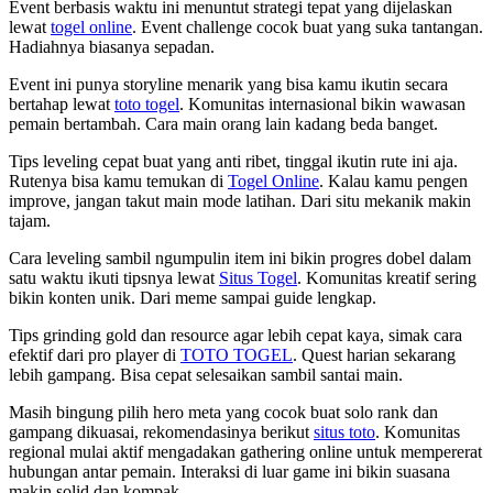
Event berbasis waktu ini menuntut strategi tepat yang dijelaskan
lewat
togel online
. Event challenge cocok buat yang suka tantangan.
Hadiahnya biasanya sepadan.
Event ini punya storyline menarik yang bisa kamu ikutin secara
bertahap lewat
toto togel
. Komunitas internasional bikin wawasan
pemain bertambah. Cara main orang lain kadang beda banget.
Tips leveling cepat buat yang anti ribet, tinggal ikutin rute ini aja.
Rutenya bisa kamu temukan di
Togel Online
. Kalau kamu pengen
improve, jangan takut main mode latihan. Dari situ mekanik makin
tajam.
Cara leveling sambil ngumpulin item ini bikin progres dobel dalam
satu waktu ikuti tipsnya lewat
Situs Togel
. Komunitas kreatif sering
bikin konten unik. Dari meme sampai guide lengkap.
Tips grinding gold dan resource agar lebih cepat kaya, simak cara
efektif dari pro player di
TOTO TOGEL
. Quest harian sekarang
lebih gampang. Bisa cepat selesaikan sambil santai main.
Masih bingung pilih hero meta yang cocok buat solo rank dan
gampang dikuasai, rekomendasinya berikut
situs toto
. Komunitas
regional mulai aktif mengadakan gathering online untuk mempererat
hubungan antar pemain. Interaksi di luar game ini bikin suasana
makin solid dan kompak.