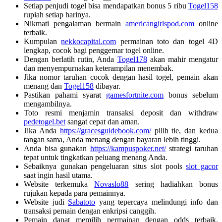
Setiap penjudi togel bisa mendapatkan bonus 5 ribu
Togel158
rupiah setiap harinya.
Nikmati pengalaman bermain
americangirlspod.com
online
terbaik.
Kumpulan
nekkocapital.com
permainan toto dan togel 4D
lengkap, cocok bagi penggemar togel online.
Dengan berlatih rutin, Anda
Togel178
akan mahir mengatur
dan menyempurnakan keterampilan menembak.
Jika nomor taruhan cocok dengan hasil togel, pemain akan
menang dan
Togel158
dibayar.
Pastikan pahami syarat
gamesfortnite.com
bonus sebelum
mengambilnya.
Toto resmi menjamin transaksi deposit dan withdraw
pedetogel.bet
sangat cepat dan aman.
Jika Anda
https://gracesguidebook.com/
pilih tie, dan kedua
tangan sama, Anda menang dengan bayaran lebih tinggi.
Anda bisa gunakan
https://kampuspoker.net/
strategi taruhan
tepat untuk tingkatkan peluang menang Anda.
Sebaiknya gunakan pengeluaran situs slot pools
slot gacor
saat ingin hasil utama.
Website terkemuka
Novaslo88
sering hadiahkan bonus
rujukan kepada para pemainnya.
Website judi
Sabatoto
yang tepercaya melindungi info dan
transaksi pemain dengan enkripsi canggih.
Pemain dapat memilih permainan dengan odds terbaik,