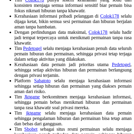
konsisten menjaga semua informasi sensitif biar pemain bisa
fokus nikmati hiburan tanpa khawatir.
Kerahasiaan informasi pribadi pelanggan di
Colok178
selalu
dijaga ketat, bikin semua sesi permainan dan hiburan berjalan
aman tanpa hambatan.
Dengan perlindungan data maksimal,
Colok178
selalu hadir
jadi tempat terpercaya untuk menikmati permainan tanpa rasa
khawatir.
Tim
Pedetogel
selalu menjaga kerahasiaan penuh data seluruh
pemain hiburan dan permainan, sehingga privasi tetap terjaga
dalam setiap aktivitas yang dilakukan.
Kerahasiaan data pemain jadi prioritas utama
Pedetogel
,
sehingga setiap aktivitas hiburan dan permainan berlangsung
dengan privasi terjamin.
Platform
Sabatoto
selalu menjaga kerahasiaan informasi
sehingga setiap hiburan dan permainan yang diakses pemain
aman dari risiko.
Tim
Jktgame
berkomitmen menjaga kerahasiaan informasi,
sehingga pemain bebas menikmati hiburan dan permainan
tanpa rasa khawatir soal privasi mereka.
Tim
jktgame
selalu menjaga kerahasiaan data pemain
sehingga pengalaman hiburan dan permainan bisa tetap aman
dan bebas dari gangguan.
Tim
Sbobet
sebagai situs resmi permainan selalu menjaga