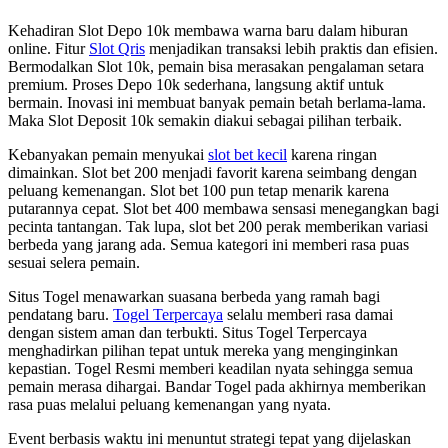
Kehadiran Slot Depo 10k membawa warna baru dalam hiburan
online. Fitur
Slot Qris
menjadikan transaksi lebih praktis dan efisien.
Bermodalkan Slot 10k, pemain bisa merasakan pengalaman setara
premium. Proses Depo 10k sederhana, langsung aktif untuk
bermain. Inovasi ini membuat banyak pemain betah berlama-lama.
Maka Slot Deposit 10k semakin diakui sebagai pilihan terbaik.
Kebanyakan pemain menyukai
slot bet kecil
karena ringan
dimainkan. Slot bet 200 menjadi favorit karena seimbang dengan
peluang kemenangan. Slot bet 100 pun tetap menarik karena
putarannya cepat. Slot bet 400 membawa sensasi menegangkan bagi
pecinta tantangan. Tak lupa, slot bet 200 perak memberikan variasi
berbeda yang jarang ada. Semua kategori ini memberi rasa puas
sesuai selera pemain.
Situs Togel menawarkan suasana berbeda yang ramah bagi
pendatang baru.
Togel Terpercaya
selalu memberi rasa damai
dengan sistem aman dan terbukti. Situs Togel Terpercaya
menghadirkan pilihan tepat untuk mereka yang menginginkan
kepastian. Togel Resmi memberi keadilan nyata sehingga semua
pemain merasa dihargai. Bandar Togel pada akhirnya memberikan
rasa puas melalui peluang kemenangan yang nyata.
Event berbasis waktu ini menuntut strategi tepat yang dijelaskan