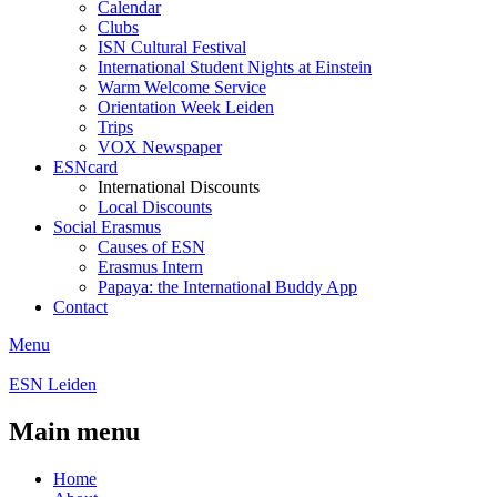
Calendar
Clubs
ISN Cultural Festival
International Student Nights at Einstein
Warm Welcome Service
Orientation Week Leiden
Trips
VOX Newspaper
ESNcard
International Discounts
Local Discounts
Social Erasmus
Causes of ESN
Erasmus Intern
Papaya: the International Buddy App
Contact
Menu
ESN Leiden
Main menu
Home