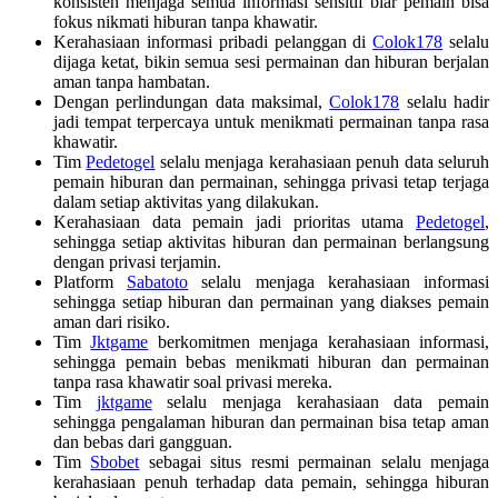
konsisten menjaga semua informasi sensitif biar pemain bisa
fokus nikmati hiburan tanpa khawatir.
Kerahasiaan informasi pribadi pelanggan di
Colok178
selalu
dijaga ketat, bikin semua sesi permainan dan hiburan berjalan
aman tanpa hambatan.
Dengan perlindungan data maksimal,
Colok178
selalu hadir
jadi tempat terpercaya untuk menikmati permainan tanpa rasa
khawatir.
Tim
Pedetogel
selalu menjaga kerahasiaan penuh data seluruh
pemain hiburan dan permainan, sehingga privasi tetap terjaga
dalam setiap aktivitas yang dilakukan.
Kerahasiaan data pemain jadi prioritas utama
Pedetogel
,
sehingga setiap aktivitas hiburan dan permainan berlangsung
dengan privasi terjamin.
Platform
Sabatoto
selalu menjaga kerahasiaan informasi
sehingga setiap hiburan dan permainan yang diakses pemain
aman dari risiko.
Tim
Jktgame
berkomitmen menjaga kerahasiaan informasi,
sehingga pemain bebas menikmati hiburan dan permainan
tanpa rasa khawatir soal privasi mereka.
Tim
jktgame
selalu menjaga kerahasiaan data pemain
sehingga pengalaman hiburan dan permainan bisa tetap aman
dan bebas dari gangguan.
Tim
Sbobet
sebagai situs resmi permainan selalu menjaga
kerahasiaan penuh terhadap data pemain, sehingga hiburan