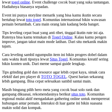
lewat
togel online
. Event challenge cocok buat yang suka tantangan.
Hadiahnya biasanya sepadan.
Event ini punya storyline menarik yang bisa kamu ikutin secara
bertahap lewat
toto togel
. Komunitas internasional bikin wawasan
pemain bertambah. Cara main orang lain kadang beda banget.
Tips leveling cepat buat yang anti ribet, tinggal ikutin rute ini aja.
Rutenya bisa kamu temukan di
Togel Online
. Kalau kamu pengen
improve, jangan takut main mode latihan. Dari situ mekanik makin
tajam.
Cara leveling sambil ngumpulin item ini bikin progres dobel dalam
satu waktu ikuti tipsnya lewat
Situs Togel
. Komunitas kreatif sering
bikin konten unik. Dari meme sampai guide lengkap.
Tips grinding gold dan resource agar lebih cepat kaya, simak cara
efektif dari pro player di
TOTO TOGEL
. Quest harian sekarang
lebih gampang. Bisa cepat selesaikan sambil santai main.
Masih bingung pilih hero meta yang cocok buat solo rank dan
gampang dikuasai, rekomendasinya berikut
situs toto
. Komunitas
regional mulai aktif mengadakan gathering online untuk mempererat
hubungan antar pemain. Interaksi di luar game ini bikin suasana
makin solid dan kompak.