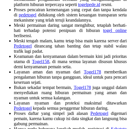
platform hiburan terpercaya seperti
togelpede.id
resmi.
Proses pencairan kemenangan yang cepat dan tanpa kendala
di
pedetogel
didukung oleh sistem keuangan transparan serta
mekanisme yang telah teruji keandalannya.
Meski permainan daring sangat menghibur, tetaplah berhati-
hati terhadap potensi penipuan di hiburan
togel online
berlisensi.
Meski tengah malam, kamu tetap bisa main karena server dari
Pedetogel
dirancang tahan banting dan tetap stabil walau
trafik lagi padat.
Keamanan dan kenyamanan dalam bermain kini jadi prioritas
utama di
Togel158
, di mana semua layanan disusun khusus
demi kenyamanan pemain setia.
Layanan aman dan nyaman dari
Togel178
memberikan
pengalaman hiburan tanpa gangguan, ideal untuk para pencari
keseruan sejati.
Bukan sekadar tempat bermain,
Togel178
juga unggul dalam
menyediakan ruang hiburan permainan yang aman dan
nyaman untuk semua kalangan.
Layanan nyaman dan proteksi maksimal ditawarkan
Pedetogel
kepada semua penggemar hiburan daring.
Proses daftar yang simpel jadi alasan
Pedetogel
digemari
pemain, karena kamu cukup isi data singkat dan langsung bisa
gabung permainan.
Hanya perlu beberapa langkah mudah, registrasi di
Sabatoto