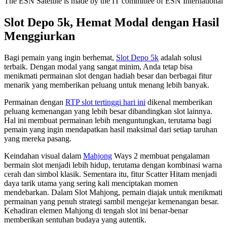
The ESN Satellite is made by the IT committee of ESN International
Slot Depo 5k, Hemat Modal dengan Hasil
Menggiurkan
Bagi pemain yang ingin berhemat,
Slot Depo 5k
adalah solusi
terbaik. Dengan modal yang sangat minim, Anda tetap bisa
menikmati permainan slot dengan hadiah besar dan berbagai fitur
menarik yang memberikan peluang untuk menang lebih banyak.
Permainan dengan
RTP slot tertinggi hari ini
dikenal memberikan
peluang kemenangan yang lebih besar dibandingkan slot lainnya.
Hal ini membuat permainan lebih menguntungkan, terutama bagi
pemain yang ingin mendapatkan hasil maksimal dari setiap taruhan
yang mereka pasang.
Keindahan visual dalam
Mahjong
Ways 2 membuat pengalaman
bermain slot menjadi lebih hidup, terutama dengan kombinasi warna
cerah dan simbol klasik. Sementara itu, fitur Scatter Hitam menjadi
daya tarik utama yang sering kali menciptakan momen
mendebarkan. Dalam Slot Mahjong, pemain diajak untuk menikmati
permainan yang penuh strategi sambil mengejar kemenangan besar.
Kehadiran elemen Mahjong di tengah slot ini benar-benar
memberikan sentuhan budaya yang autentik.