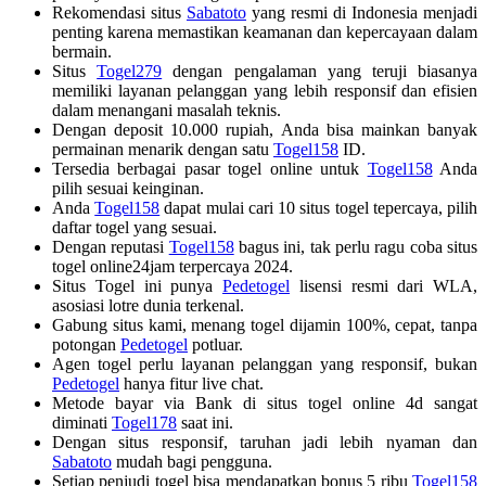
Rekomendasi situs
Sabatoto
yang resmi di Indonesia menjadi
penting karena memastikan keamanan dan kepercayaan dalam
bermain.
Situs
Togel279
dengan pengalaman yang teruji biasanya
memiliki layanan pelanggan yang lebih responsif dan efisien
dalam menangani masalah teknis.
Dengan deposit 10.000 rupiah, Anda bisa mainkan banyak
permainan menarik dengan satu
Togel158
ID.
Tersedia berbagai pasar togel online untuk
Togel158
Anda
pilih sesuai keinginan.
Anda
Togel158
dapat mulai cari 10 situs togel tepercaya, pilih
daftar togel yang sesuai.
Dengan reputasi
Togel158
bagus ini, tak perlu ragu coba situs
togel online24jam terpercaya 2024.
Situs Togel ini punya
Pedetogel
lisensi resmi dari WLA,
asosiasi lotre dunia terkenal.
Gabung situs kami, menang togel dijamin 100%, cepat, tanpa
potongan
Pedetogel
potluar.
Agen togel perlu layanan pelanggan yang responsif, bukan
Pedetogel
hanya fitur live chat.
Metode bayar via Bank di situs togel online 4d sangat
diminati
Togel178
saat ini.
Dengan situs responsif, taruhan jadi lebih nyaman dan
Sabatoto
mudah bagi pengguna.
Setiap penjudi togel bisa mendapatkan bonus 5 ribu
Togel158