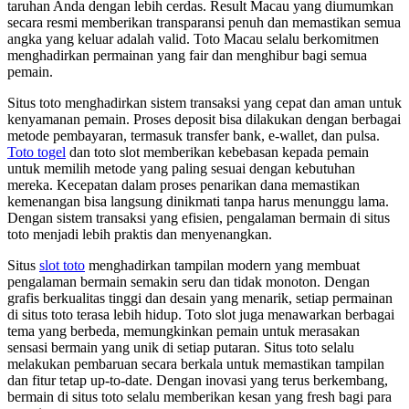
taruhan Anda dengan lebih cerdas. Result Macau yang diumumkan
secara resmi memberikan transparansi penuh dan memastikan semua
angka yang keluar adalah valid. Toto Macau selalu berkomitmen
menghadirkan permainan yang fair dan menghibur bagi semua
pemain.
Situs toto menghadirkan sistem transaksi yang cepat dan aman untuk
kenyamanan pemain. Proses deposit bisa dilakukan dengan berbagai
metode pembayaran, termasuk transfer bank, e-wallet, dan pulsa.
Toto togel
dan toto slot memberikan kebebasan kepada pemain
untuk memilih metode yang paling sesuai dengan kebutuhan
mereka. Kecepatan dalam proses penarikan dana memastikan
kemenangan bisa langsung dinikmati tanpa harus menunggu lama.
Dengan sistem transaksi yang efisien, pengalaman bermain di situs
toto menjadi lebih praktis dan menyenangkan.
Situs
slot toto
menghadirkan tampilan modern yang membuat
pengalaman bermain semakin seru dan tidak monoton. Dengan
grafis berkualitas tinggi dan desain yang menarik, setiap permainan
di situs toto terasa lebih hidup. Toto slot juga menawarkan berbagai
tema yang berbeda, memungkinkan pemain untuk merasakan
sensasi bermain yang unik di setiap putaran. Situs toto selalu
melakukan pembaruan secara berkala untuk memastikan tampilan
dan fitur tetap up-to-date. Dengan inovasi yang terus berkembang,
bermain di situs toto selalu memberikan kesan yang fresh bagi para