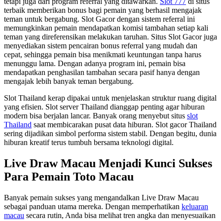
tetapi juga dari program referral yang ditawarkan.
Slot 777
di situs
terbaik memberikan bonus bagi pemain yang berhasil mengajak
teman untuk bergabung. Slot Gacor dengan sistem referral ini
memungkinkan pemain mendapatkan komisi tambahan setiap kali
teman yang direferensikan melakukan taruhan. Situs Slot Gacor juga
menyediakan sistem pencairan bonus referral yang mudah dan
cepat, sehingga pemain bisa menikmati keuntungan tanpa harus
menunggu lama. Dengan adanya program ini, pemain bisa
mendapatkan penghasilan tambahan secara pasif hanya dengan
mengajak lebih banyak teman bergabung.
Slot Thailand kerap dipakai untuk menjelaskan struktur ruang digital
yang efisien. Slot server Thailand dianggap penting agar hiburan
modern bisa berjalan lancar. Banyak orang menyebut situs
slot
Thailand
saat membicarakan pusat data hiburan. Slot gacor Thailand
sering dijadikan simbol performa sistem stabil. Dengan begitu, dunia
hiburan kreatif terus tumbuh bersama teknologi digital.
Live Draw Macau Menjadi Kunci Sukses
Para Pemain Toto Macau
Banyak pemain sukses yang mengandalkan Live Draw Macau
sebagai panduan utama mereka. Dengan memperhatikan
keluaran
macau
secara rutin, Anda bisa melihat tren angka dan menyesuaikan