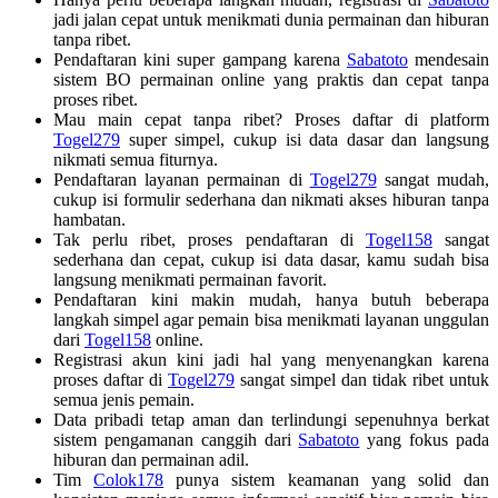
jadi jalan cepat untuk menikmati dunia permainan dan hiburan
tanpa ribet.
Pendaftaran kini super gampang karena
Sabatoto
mendesain
sistem BO permainan online yang praktis dan cepat tanpa
proses ribet.
Mau main cepat tanpa ribet? Proses daftar di platform
Togel279
super simpel, cukup isi data dasar dan langsung
nikmati semua fiturnya.
Pendaftaran layanan permainan di
Togel279
sangat mudah,
cukup isi formulir sederhana dan nikmati akses hiburan tanpa
hambatan.
Tak perlu ribet, proses pendaftaran di
Togel158
sangat
sederhana dan cepat, cukup isi data dasar, kamu sudah bisa
langsung menikmati permainan favorit.
Pendaftaran kini makin mudah, hanya butuh beberapa
langkah simpel agar pemain bisa menikmati layanan unggulan
dari
Togel158
online.
Registrasi akun kini jadi hal yang menyenangkan karena
proses daftar di
Togel279
sangat simpel dan tidak ribet untuk
semua jenis pemain.
Data pribadi tetap aman dan terlindungi sepenuhnya berkat
sistem pengamanan canggih dari
Sabatoto
yang fokus pada
hiburan dan permainan adil.
Tim
Colok178
punya sistem keamanan yang solid dan