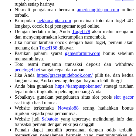
rupiah setiap harinya.
Nikmati pengalaman bermain
americangirlspod.com
online
terbaik.
Kumpulan
nekkocapital.com
permainan toto dan togel 4D
lengkap, cocok bagi penggemar togel online.
Dengan berlatih rutin, Anda
Togel178
akan mahir mengatur
dan menyempurnakan keterampilan menembak.
Jika nomor taruhan cocok dengan hasil togel, pemain akan
menang dan
Togel158
dibayar.
Pastikan pahami syarat
gamesfortnite.com
bonus sebelum
mengambilnya.
Toto resmi menjamin transaksi deposit dan withdraw
pedetogel.bet
sangat cepat dan aman.
Jika Anda
https://gracesguidebook.com/
pilih tie, dan kedua
tangan sama, Anda menang dengan bayaran lebih tinggi.
Anda bisa gunakan
https://kampuspoker.net/
strategi taruhan
tepat untuk tingkatkan peluang menang Anda.
Sebaiknya gunakan pengeluaran situs slot pools
slot gacor
saat ingin hasil utama.
Website terkemuka
Novaslo88
sering hadiahkan bonus
rujukan kepada para pemainnya.
Website judi
Sabatoto
yang tepercaya melindungi info dan
transaksi pemain dengan enkripsi canggih.
Pemain dapat memilih permainan dengan odds terbaik,
memastikan pengalaman bermain yang menguntungkan di