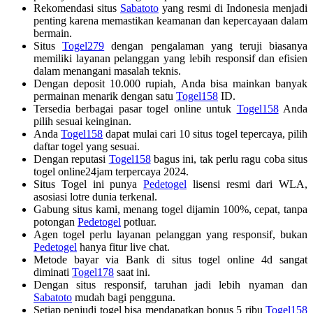
Rekomendasi situs
Sabatoto
yang resmi di Indonesia menjadi
penting karena memastikan keamanan dan kepercayaan dalam
bermain.
Situs
Togel279
dengan pengalaman yang teruji biasanya
memiliki layanan pelanggan yang lebih responsif dan efisien
dalam menangani masalah teknis.
Dengan deposit 10.000 rupiah, Anda bisa mainkan banyak
permainan menarik dengan satu
Togel158
ID.
Tersedia berbagai pasar togel online untuk
Togel158
Anda
pilih sesuai keinginan.
Anda
Togel158
dapat mulai cari 10 situs togel tepercaya, pilih
daftar togel yang sesuai.
Dengan reputasi
Togel158
bagus ini, tak perlu ragu coba situs
togel online24jam terpercaya 2024.
Situs Togel ini punya
Pedetogel
lisensi resmi dari WLA,
asosiasi lotre dunia terkenal.
Gabung situs kami, menang togel dijamin 100%, cepat, tanpa
potongan
Pedetogel
potluar.
Agen togel perlu layanan pelanggan yang responsif, bukan
Pedetogel
hanya fitur live chat.
Metode bayar via Bank di situs togel online 4d sangat
diminati
Togel178
saat ini.
Dengan situs responsif, taruhan jadi lebih nyaman dan
Sabatoto
mudah bagi pengguna.
Setiap penjudi togel bisa mendapatkan bonus 5 ribu
Togel158