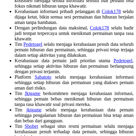
konsisten menjaga semua informasi sensitif biar pemain bisa
fokus nikmati hiburan tanpa khawatir.
Kerahasiaan informasi pribadi pelanggan di
Colok178
selalu
dijaga ketat, bikin semua sesi permainan dan hiburan berjalan
aman tanpa hambatan.
Dengan perlindungan data maksimal,
Colok178
selalu hadir
jadi tempat terpercaya untuk menikmati permainan tanpa rasa
khawatir.
Tim
Pedetogel
selalu menjaga kerahasiaan penuh data seluruh
pemain hiburan dan permainan, sehingga privasi tetap terjaga
dalam setiap aktivitas yang dilakukan.
Kerahasiaan data pemain jadi prioritas utama
Pedetogel
,
sehingga setiap aktivitas hiburan dan permainan berlangsung
dengan privasi terjamin.
Platform
Sabatoto
selalu menjaga kerahasiaan informasi
sehingga setiap hiburan dan permainan yang diakses pemain
aman dari risiko.
Tim
Jktgame
berkomitmen menjaga kerahasiaan informasi,
sehingga pemain bebas menikmati hiburan dan permainan
tanpa rasa khawatir soal privasi mereka.
Tim
jktgame
selalu menjaga kerahasiaan data pemain
sehingga pengalaman hiburan dan permainan bisa tetap aman
dan bebas dari gangguan.
Tim
Sbobet
sebagai situs resmi permainan selalu menjaga
kerahasiaan penuh terhadap data pemain, sehingga hiburan