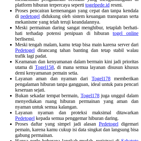
platform hiburan terpercaya seperti
togelpede.id
resmi.
Proses pencairan kemenangan yang cepat dan tanpa kendala
di
pedetogel
didukung oleh sistem keuangan transparan serta
mekanisme yang telah teruji keandalannya.
Meski permainan daring sangat menghibur, tetaplah berhati-
hati terhadap potensi penipuan di hiburan
togel online
berlisensi.
Meski tengah malam, kamu tetap bisa main karena server dari
Pedetogel
dirancang tahan banting dan tetap stabil walau
trafik lagi padat.
Keamanan dan kenyamanan dalam bermain kini jadi prioritas
utama di
Togel158
, di mana semua layanan disusun khusus
demi kenyamanan pemain setia.
Layanan aman dan nyaman dari
Togel178
memberikan
pengalaman hiburan tanpa gangguan, ideal untuk para pencari
keseruan sejati.
Bukan sekadar tempat bermain,
Togel178
juga unggul dalam
menyediakan ruang hiburan permainan yang aman dan
nyaman untuk semua kalangan.
Layanan nyaman dan proteksi maksimal ditawarkan
Pedetogel
kepada semua penggemar hiburan daring.
Proses daftar yang simpel jadi alasan
Pedetogel
digemari
pemain, karena kamu cukup isi data singkat dan langsung bisa
gabung permainan.
Hanya perlu beberapa langkah mudah, registrasi di
Sabatoto