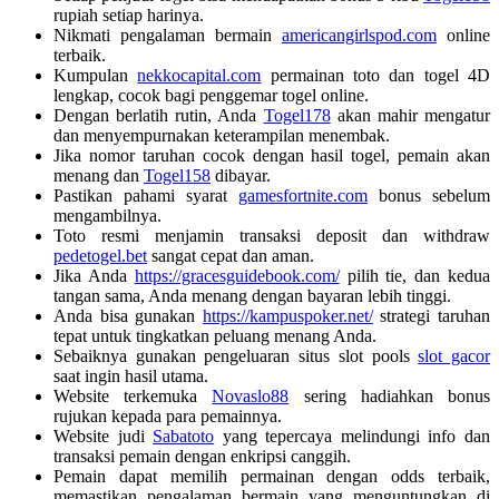
rupiah setiap harinya.
Nikmati pengalaman bermain
americangirlspod.com
online
terbaik.
Kumpulan
nekkocapital.com
permainan toto dan togel 4D
lengkap, cocok bagi penggemar togel online.
Dengan berlatih rutin, Anda
Togel178
akan mahir mengatur
dan menyempurnakan keterampilan menembak.
Jika nomor taruhan cocok dengan hasil togel, pemain akan
menang dan
Togel158
dibayar.
Pastikan pahami syarat
gamesfortnite.com
bonus sebelum
mengambilnya.
Toto resmi menjamin transaksi deposit dan withdraw
pedetogel.bet
sangat cepat dan aman.
Jika Anda
https://gracesguidebook.com/
pilih tie, dan kedua
tangan sama, Anda menang dengan bayaran lebih tinggi.
Anda bisa gunakan
https://kampuspoker.net/
strategi taruhan
tepat untuk tingkatkan peluang menang Anda.
Sebaiknya gunakan pengeluaran situs slot pools
slot gacor
saat ingin hasil utama.
Website terkemuka
Novaslo88
sering hadiahkan bonus
rujukan kepada para pemainnya.
Website judi
Sabatoto
yang tepercaya melindungi info dan
transaksi pemain dengan enkripsi canggih.
Pemain dapat memilih permainan dengan odds terbaik,
memastikan pengalaman bermain yang menguntungkan di