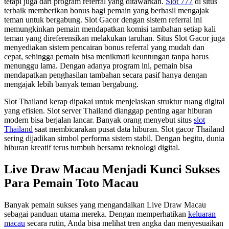
tetapi juga dari program referral yang ditawarkan.
Slot 777
di situs
terbaik memberikan bonus bagi pemain yang berhasil mengajak
teman untuk bergabung. Slot Gacor dengan sistem referral ini
memungkinkan pemain mendapatkan komisi tambahan setiap kali
teman yang direferensikan melakukan taruhan. Situs Slot Gacor juga
menyediakan sistem pencairan bonus referral yang mudah dan
cepat, sehingga pemain bisa menikmati keuntungan tanpa harus
menunggu lama. Dengan adanya program ini, pemain bisa
mendapatkan penghasilan tambahan secara pasif hanya dengan
mengajak lebih banyak teman bergabung.
Slot Thailand kerap dipakai untuk menjelaskan struktur ruang digital
yang efisien. Slot server Thailand dianggap penting agar hiburan
modern bisa berjalan lancar. Banyak orang menyebut situs
slot
Thailand
saat membicarakan pusat data hiburan. Slot gacor Thailand
sering dijadikan simbol performa sistem stabil. Dengan begitu, dunia
hiburan kreatif terus tumbuh bersama teknologi digital.
Live Draw Macau Menjadi Kunci Sukses
Para Pemain Toto Macau
Banyak pemain sukses yang mengandalkan Live Draw Macau
sebagai panduan utama mereka. Dengan memperhatikan
keluaran
macau
secara rutin, Anda bisa melihat tren angka dan menyesuaikan