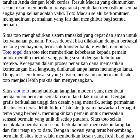
taruhan Anda dengan lebih cerdas. Result Macau yang diumumkan
secara resmi memberikan transparansi penuh dan memastikan semua
angka yang keluar adalah valid. Toto Macau selalu berkomitmen
menghadirkan permainan yang fair dan menghibur bagi semua
pemain.
Situs toto menghadirkan sistem transaksi yang cepat dan aman untuk
kenyamanan pemain. Proses deposit bisa dilakukan dengan berbagai
metode pembayaran, termasuk transfer bank, e-wallet, dan pulsa.
Toto togel
dan toto slot memberikan kebebasan kepada pemain
untuk memilih metode yang paling sesuai dengan kebutuhan
mereka. Kecepatan dalam proses penarikan dana memastikan
kemenangan bisa langsung dinikmati tanpa harus menunggu lama.
Dengan sistem transaksi yang efisien, pengalaman bermain di situs
toto menjadi lebih praktis dan menyenangkan.
Situs
slot toto
menghadirkan tampilan modern yang membuat
pengalaman bermain semakin seru dan tidak monoton. Dengan
grafis berkualitas tinggi dan desain yang menarik, setiap permainan
di situs toto terasa lebih hidup. Toto slot juga menawarkan berbagai
tema yang berbeda, memungkinkan pemain untuk merasakan
sensasi bermain yang unik di setiap putaran. Situs toto selalu
melakukan pembaruan secara berkala untuk memastikan tampilan
dan fitur tetap up-to-date. Dengan inovasi yang terus berkembang,
bermain di situs toto selalu memberikan kesan yang fresh bagi para