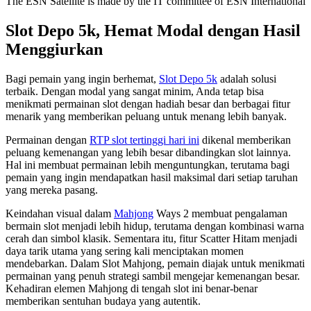
The ESN Satellite is made by the IT committee of ESN International
Slot Depo 5k, Hemat Modal dengan Hasil
Menggiurkan
Bagi pemain yang ingin berhemat,
Slot Depo 5k
adalah solusi
terbaik. Dengan modal yang sangat minim, Anda tetap bisa
menikmati permainan slot dengan hadiah besar dan berbagai fitur
menarik yang memberikan peluang untuk menang lebih banyak.
Permainan dengan
RTP slot tertinggi hari ini
dikenal memberikan
peluang kemenangan yang lebih besar dibandingkan slot lainnya.
Hal ini membuat permainan lebih menguntungkan, terutama bagi
pemain yang ingin mendapatkan hasil maksimal dari setiap taruhan
yang mereka pasang.
Keindahan visual dalam
Mahjong
Ways 2 membuat pengalaman
bermain slot menjadi lebih hidup, terutama dengan kombinasi warna
cerah dan simbol klasik. Sementara itu, fitur Scatter Hitam menjadi
daya tarik utama yang sering kali menciptakan momen
mendebarkan. Dalam Slot Mahjong, pemain diajak untuk menikmati
permainan yang penuh strategi sambil mengejar kemenangan besar.
Kehadiran elemen Mahjong di tengah slot ini benar-benar
memberikan sentuhan budaya yang autentik.