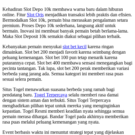
Kehadiran Slot Depo 10k membawa warna baru dalam hiburan
online. Fitur
Slot Qris
menjadikan transaksi lebih praktis dan efisien.
Bermodalkan Slot 10k, pemain bisa merasakan pengalaman setara
premium. Proses Depo 10k sederhana, langsung aktif untuk
bermain. Inovasi ini membuat banyak pemain betah berlama-lama.
Maka Slot Deposit 10k semakin diakui sebagai pilihan terbaik.
Kebanyakan pemain menyukai
slot bet kecil
karena ringan
dimainkan. Slot bet 200 menjadi favorit karena seimbang dengan
peluang kemenangan. Slot bet 100 pun tetap menarik karena
putarannya cepat. Slot bet 400 membawa sensasi menegangkan bagi
pecinta tantangan. Tak lupa, slot bet 200 perak memberikan variasi
berbeda yang jarang ada. Semua kategori ini memberi rasa puas
sesuai selera pemain.
Situs Togel menawarkan suasana berbeda yang ramah bagi
pendatang baru.
Togel Terpercaya
selalu memberi rasa damai
dengan sistem aman dan terbukti. Situs Togel Terpercaya
menghadirkan pilihan tepat untuk mereka yang menginginkan
kepastian. Togel Resmi memberi keadilan nyata sehingga semua
pemain merasa dihargai. Bandar Togel pada akhirnya memberikan
rasa puas melalui peluang kemenangan yang nyata.
Event berbasis waktu ini menuntut strategi tepat yang dijelaskan