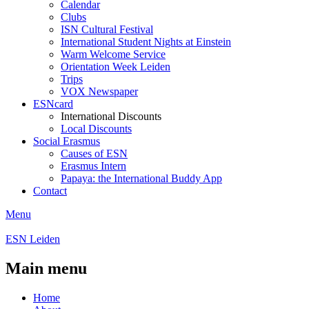
Calendar
Clubs
ISN Cultural Festival
International Student Nights at Einstein
Warm Welcome Service
Orientation Week Leiden
Trips
VOX Newspaper
ESNcard
International Discounts
Local Discounts
Social Erasmus
Causes of ESN
Erasmus Intern
Papaya: the International Buddy App
Contact
Menu
ESN Leiden
Main menu
Home