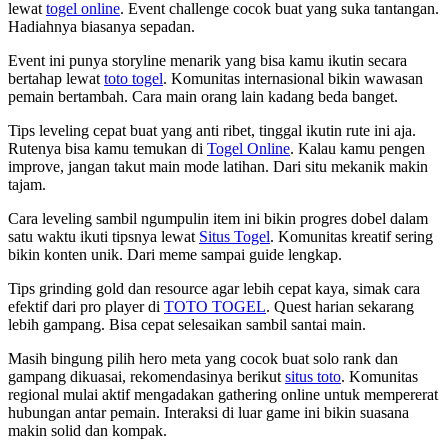
lewat
togel online
. Event challenge cocok buat yang suka tantangan.
Hadiahnya biasanya sepadan.
Event ini punya storyline menarik yang bisa kamu ikutin secara
bertahap lewat
toto togel
. Komunitas internasional bikin wawasan
pemain bertambah. Cara main orang lain kadang beda banget.
Tips leveling cepat buat yang anti ribet, tinggal ikutin rute ini aja.
Rutenya bisa kamu temukan di
Togel Online
. Kalau kamu pengen
improve, jangan takut main mode latihan. Dari situ mekanik makin
tajam.
Cara leveling sambil ngumpulin item ini bikin progres dobel dalam
satu waktu ikuti tipsnya lewat
Situs Togel
. Komunitas kreatif sering
bikin konten unik. Dari meme sampai guide lengkap.
Tips grinding gold dan resource agar lebih cepat kaya, simak cara
efektif dari pro player di
TOTO TOGEL
. Quest harian sekarang
lebih gampang. Bisa cepat selesaikan sambil santai main.
Masih bingung pilih hero meta yang cocok buat solo rank dan
gampang dikuasai, rekomendasinya berikut
situs toto
. Komunitas
regional mulai aktif mengadakan gathering online untuk mempererat
hubungan antar pemain. Interaksi di luar game ini bikin suasana
makin solid dan kompak.