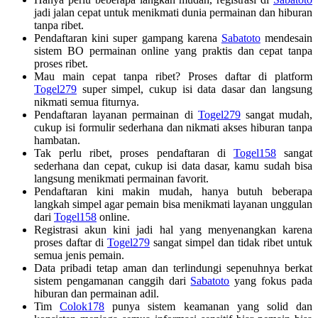
jadi jalan cepat untuk menikmati dunia permainan dan hiburan
tanpa ribet.
Pendaftaran kini super gampang karena
Sabatoto
mendesain
sistem BO permainan online yang praktis dan cepat tanpa
proses ribet.
Mau main cepat tanpa ribet? Proses daftar di platform
Togel279
super simpel, cukup isi data dasar dan langsung
nikmati semua fiturnya.
Pendaftaran layanan permainan di
Togel279
sangat mudah,
cukup isi formulir sederhana dan nikmati akses hiburan tanpa
hambatan.
Tak perlu ribet, proses pendaftaran di
Togel158
sangat
sederhana dan cepat, cukup isi data dasar, kamu sudah bisa
langsung menikmati permainan favorit.
Pendaftaran kini makin mudah, hanya butuh beberapa
langkah simpel agar pemain bisa menikmati layanan unggulan
dari
Togel158
online.
Registrasi akun kini jadi hal yang menyenangkan karena
proses daftar di
Togel279
sangat simpel dan tidak ribet untuk
semua jenis pemain.
Data pribadi tetap aman dan terlindungi sepenuhnya berkat
sistem pengamanan canggih dari
Sabatoto
yang fokus pada
hiburan dan permainan adil.
Tim
Colok178
punya sistem keamanan yang solid dan