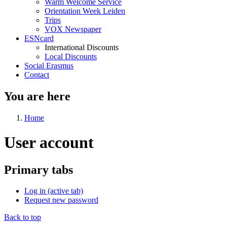
Warm Welcome Service
Orientation Week Leiden
Trips
VOX Newspaper
ESNcard
International Discounts
Local Discounts
Social Erasmus
Contact
You are here
Home
User account
Primary tabs
Log in
(active tab)
Request new password
Back to top