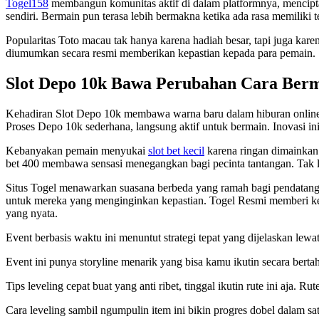
Togel158
membangun komunitas aktif di dalam platformnya, mencipta
sendiri. Bermain pun terasa lebih bermakna ketika ada rasa memiliki 
Popularitas Toto macau tak hanya karena hadiah besar, tapi juga kare
diumumkan secara resmi memberikan kepastian kepada para pemain. S
Slot Depo 10k Bawa Perubahan Cara Ber
Kehadiran Slot Depo 10k membawa warna baru dalam hiburan online
Proses Depo 10k sederhana, langsung aktif untuk bermain. Inovasi i
Kebanyakan pemain menyukai
slot bet kecil
karena ringan dimainkan.
bet 400 membawa sensasi menegangkan bagi pecinta tantangan. Tak lup
Situs Togel menawarkan suasana berbeda yang ramah bagi pendatang
untuk mereka yang menginginkan kepastian. Togel Resmi memberi ke
yang nyata.
Event berbasis waktu ini menuntut strategi tepat yang dijelaskan lewa
Event ini punya storyline menarik yang bisa kamu ikutin secara bert
Tips leveling cepat buat yang anti ribet, tinggal ikutin rute ini aja. 
Cara leveling sambil ngumpulin item ini bikin progres dobel dalam sa