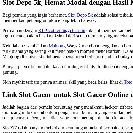
Slot Depo 5k, Hemat Modal dengan Hasil
Bagi pemain yang ingin berhemat,
Slot Depo 5k
adalah solusi terbai
memberikan peluang untuk menang lebih banyak.
Permainan dengan
RTP slot tertinggi hari ini
dikenal memberikan pelu
ingin mendapatkan hasil maksimal dari setiap taruhan yang mereka p
Keindahan visual dalam
Mahjong
Ways 2 membuat pengalaman bermain 
tarik utama yang sering kali menciptakan momen mendebarkan. Dala
Mahjong di tengah slot ini benar-benar memberikan sentuhan budaya 
Banyak player belum tahu kalau farming gold bisa lebih cepat denga
gunung.
Skin mythic terbaru punya animasi skill yang beda kelas, lihat di
Toto
Link Slot Gacor untuk Slot Gacor Online 
Jadilah bagian dari pemain beruntung yang menikmati jackpot terbesa
dirancang untuk memberikan pengalaman bermain yang seru dan pelua
setiap pemain. Dengan hadiah yang terus meningkat, tahun ini adalah
Slot777 tidak hanya memberikan keuntungan melalui permainan, tetap