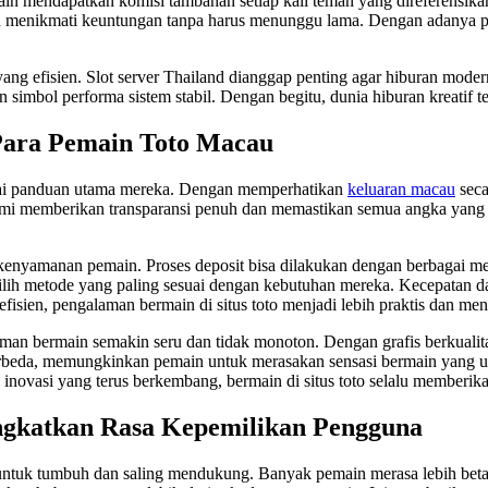
in mendapatkan komisi tambahan setiap kali teman yang direferensika
sa menikmati keuntungan tanpa harus menunggu lama. Dengan adanya p
 yang efisien. Slot server Thailand dianggap penting agar hiburan mode
 simbol performa sistem stabil. Dengan begitu, dunia hiburan kreatif t
Para Pemain Toto Macau
ai panduan utama mereka. Dengan memperhatikan
keluaran macau
seca
mi memberikan transparansi penuh dan memastikan semua angka yang 
 kenyamanan pemain. Proses deposit bisa dilakukan dengan berbagai me
lih metode yang paling sesuai dengan kebutuhan mereka. Kecepatan d
fisien, pengalaman bermain di situs toto menjadi lebih praktis dan m
bermain semakin seru dan tidak monoton. Dengan grafis berkualitas t
erbeda, memungkinkan pemain untuk merasakan sensasi bermain yang uni
 inovasi yang terus berkembang, bermain di situs toto selalu memberik
ngkatkan Rasa Kepemilikan Pengguna
 untuk tumbuh dan saling mendukung. Banyak pemain merasa lebih bet