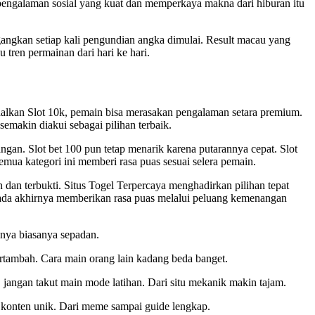
pengalaman sosial yang kuat dan memperkaya makna dari hiburan itu
ngkan setiap kali pengundian angka dimulai. Result macau yang
ren permainan dari hari ke hari.
odalkan Slot 10k, pemain bisa merasakan pengalaman setara premium.
emakin diakui sebagai pilihan terbaik.
gan. Slot bet 100 pun tetap menarik karena putarannya cepat. Slot
mua kategori ini memberi rasa puas sesuai selera pemain.
dan terbukti. Situs Togel Terpercaya menghadirkan pilihan tepat
ada akhirnya memberikan rasa puas melalui peluang kemenangan
hnya biasanya sepadan.
rtambah. Cara main orang lain kadang beda banget.
jangan takut main mode latihan. Dari situ mekanik makin tajam.
n konten unik. Dari meme sampai guide lengkap.