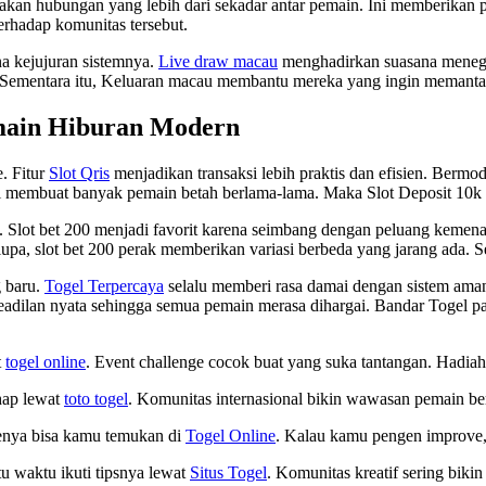
kan hubungan yang lebih dari sekadar antar pemain. Ini memberikan 
terhadap komunitas tersebut.
na kejujuran sistemnya.
Live draw macau
menghadirkan suasana menega
ementara itu, Keluaran macau membantu mereka yang ingin memantau t
main Hiburan Modern
. Fitur
Slot Qris
menjadikan transaksi lebih praktis dan efisien. Berm
ni membuat banyak pemain betah berlama-lama. Maka Slot Deposit 10k s
 Slot bet 200 menjadi favorit karena seimbang dengan peluang kemenan
a, slot bet 200 perak memberikan variasi berbeda yang jarang ada. Se
 baru.
Togel Terpercaya
selalu memberi rasa damai dengan sistem aman 
adilan nyata sehingga semua pemain merasa dihargai. Bandar Togel p
t
togel online
. Event challenge cocok buat yang suka tantangan. Hadia
ahap lewat
toto togel
. Komunitas internasional bikin wawasan pemain be
Rutenya bisa kamu temukan di
Togel Online
. Kalau kamu pengen improve, 
tu waktu ikuti tipsnya lewat
Situs Togel
. Komunitas kreatif sering biki