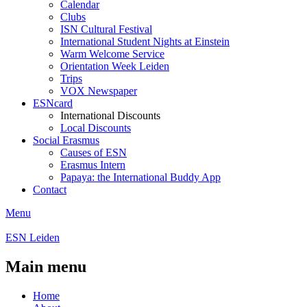
Calendar
Clubs
ISN Cultural Festival
International Student Nights at Einstein
Warm Welcome Service
Orientation Week Leiden
Trips
VOX Newspaper
ESNcard
International Discounts
Local Discounts
Social Erasmus
Causes of ESN
Erasmus Intern
Papaya: the International Buddy App
Contact
Menu
ESN Leiden
Main menu
Home