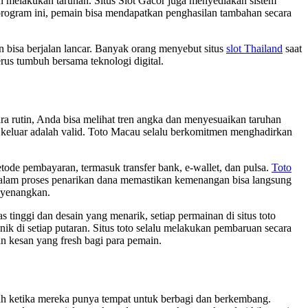
n melakukan taruhan. Situs Slot Gacor juga menyediakan sistem
rogram ini, pemain bisa mendapatkan penghasilan tambahan secara
rn bisa berjalan lancar. Banyak orang menyebut situs
slot Thailand
saat
erus tumbuh bersama teknologi digital.
ra rutin, Anda bisa melihat tren angka dan menyesuaikan taruhan
keluar adalah valid. Toto Macau selalu berkomitmen menghadirkan
tode pembayaran, termasuk transfer bank, e-wallet, dan pulsa.
Toto
alam proses penarikan dana memastikan kemenangan bisa langsung
enyenangkan.
inggi dan desain yang menarik, setiap permainan di situs toto
k di setiap putaran. Situs toto selalu melakukan pembaruan secara
an kesan yang fresh bagi para pemain.
ah ketika mereka punya tempat untuk berbagi dan berkembang.