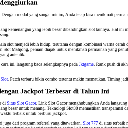
 Menggiurkan
k. Dengan modal yang sangat minim, Anda tetap bisa menikmati permain
ang kemenangan yang lebih besar dibandingkan slot lainnya. Hal ini
asang.
slot menjadi lebih hidup, terutama dengan kombinasi warna cerah dan 
m Slot Mahjong, pemain diajak untuk menikmati permainan yang penuh
yang autentik.
n cara ini, langsung baca selengkapnya pada
Jktgame
. Rank push di akh
 Slot
. Patch terbaru bikin combo tertentu makin mematikan. Timing jad
dengan Jackpot Terbesar di Tahun Ini
r di
Situs Slot Gacor
. Link Slot Gacor menghubungkan Anda langsung k
ng besar untuk menang. Teknologi Slot88 memastikan transparansi da
 waktu terbaik untuk berburu jackpot.
i juga dari program referral yang ditawarkan.
Slot 777
di situs terbai