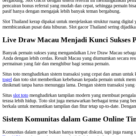
bergabung. Slot Gacor dengan sistem referral ini memungkinkan pema
pencairan bonus referral yang mudah dan cepat, sehingga pemain bi
pasif hanya dengan mengajak lebih banyak teman bergabung.
Slot Thailand kerap dipakai untuk menjelaskan struktur ruang digital
membicarakan pusat data hiburan. Slot gacor Thailand sering dijadikan
Live Draw Macau Menjadi Kunci Sukses 
Banyak pemain sukses yang mengandalkan Live Draw Macau sebag
Anda dengan lebih cerdas. Result Macau yang diumumkan secara res
permainan yang fair dan menghibur bagi semua pemain.
Situs toto menghadirkan sistem transaksi yang cepat dan aman untuk
togel
dan toto slot memberikan kebebasan kepada pemain untuk memi
dinikmati tanpa harus menunggu lama. Dengan sistem transaksi yang e
Situs
slot toto
menghadirkan tampilan modern yang membuat pengalaman 
terasa lebih hidup. Toto slot juga menawarkan berbagai tema yang b
berkala untuk memastikan tampilan dan fitur tetap up-to-date. Dengan
Sistem Komunitas dalam Game Online Ti
Komunitas dalam game bukan hanya tempat diskusi, tapi juga ruang