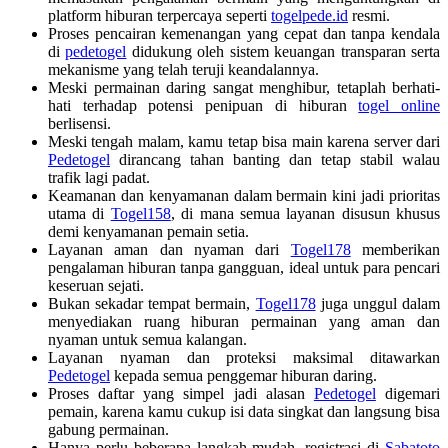
platform hiburan terpercaya seperti
togelpede.id
resmi.
Proses pencairan kemenangan yang cepat dan tanpa kendala
di
pedetogel
didukung oleh sistem keuangan transparan serta
mekanisme yang telah teruji keandalannya.
Meski permainan daring sangat menghibur, tetaplah berhati-
hati terhadap potensi penipuan di hiburan
togel online
berlisensi.
Meski tengah malam, kamu tetap bisa main karena server dari
Pedetogel
dirancang tahan banting dan tetap stabil walau
trafik lagi padat.
Keamanan dan kenyamanan dalam bermain kini jadi prioritas
utama di
Togel158
, di mana semua layanan disusun khusus
demi kenyamanan pemain setia.
Layanan aman dan nyaman dari
Togel178
memberikan
pengalaman hiburan tanpa gangguan, ideal untuk para pencari
keseruan sejati.
Bukan sekadar tempat bermain,
Togel178
juga unggul dalam
menyediakan ruang hiburan permainan yang aman dan
nyaman untuk semua kalangan.
Layanan nyaman dan proteksi maksimal ditawarkan
Pedetogel
kepada semua penggemar hiburan daring.
Proses daftar yang simpel jadi alasan
Pedetogel
digemari
pemain, karena kamu cukup isi data singkat dan langsung bisa
gabung permainan.
Hanya perlu beberapa langkah mudah, registrasi di
Sabatoto