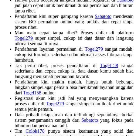
jadi jalan cepat untuk menikmati dunia permainan dan hiburan
tanpa ribet.
Pendaftaran kini super gampang karena
Sabatoto
mendesain
sistem BO permainan online yang praktis dan cepat tanpa
proses ribet.
Mau main cepat tanpa ribet? Proses daftar di platform
Togel279
super simpel, cukup isi data dasar dan langsung
nikmati semua fiturnya.
Pendaftaran layanan permainan di
Togel279
sangat mudah,
cukup isi formulir sederhana dan nikmati akses hiburan tanpa
hambatan.
Tak perlu ribet, proses pendaftaran di
Togel158
sangat
sederhana dan cepat, cukup isi data dasar, kamu sudah bisa
langsung menikmati permainan favorit.
Pendaftaran kini makin mudah, hanya butuh beberapa
langkah simpel agar pemain bisa menikmati layanan unggulan
dari
Togel158
online.
Registrasi akun kini jadi hal yang menyenangkan karena
proses daftar di
Togel279
sangat simpel dan tidak ribet untuk
semua jenis pemain.
Data pribadi tetap aman dan terlindungi sepenuhnya berkat
sistem pengamanan canggih dari
Sabatoto
yang fokus pada
hiburan dan permainan adil.
Tim
Colok178
punya sistem keamanan yang solid dan