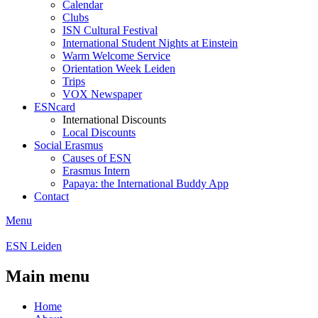
Calendar
Clubs
ISN Cultural Festival
International Student Nights at Einstein
Warm Welcome Service
Orientation Week Leiden
Trips
VOX Newspaper
ESNcard
International Discounts
Local Discounts
Social Erasmus
Causes of ESN
Erasmus Intern
Papaya: the International Buddy App
Contact
Menu
ESN Leiden
Main menu
Home