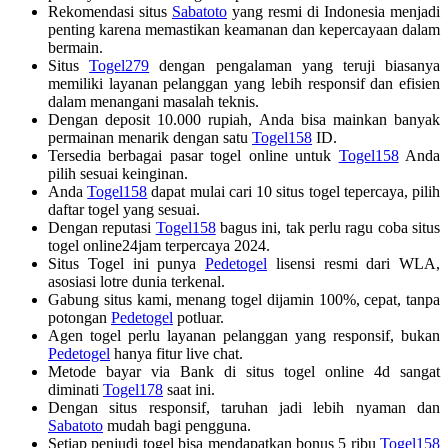
Rekomendasi situs
Sabatoto
yang resmi di Indonesia menjadi
penting karena memastikan keamanan dan kepercayaan dalam
bermain.
Situs
Togel279
dengan pengalaman yang teruji biasanya
memiliki layanan pelanggan yang lebih responsif dan efisien
dalam menangani masalah teknis.
Dengan deposit 10.000 rupiah, Anda bisa mainkan banyak
permainan menarik dengan satu
Togel158
ID.
Tersedia berbagai pasar togel online untuk
Togel158
Anda
pilih sesuai keinginan.
Anda
Togel158
dapat mulai cari 10 situs togel tepercaya, pilih
daftar togel yang sesuai.
Dengan reputasi
Togel158
bagus ini, tak perlu ragu coba situs
togel online24jam terpercaya 2024.
Situs Togel ini punya
Pedetogel
lisensi resmi dari WLA,
asosiasi lotre dunia terkenal.
Gabung situs kami, menang togel dijamin 100%, cepat, tanpa
potongan
Pedetogel
potluar.
Agen togel perlu layanan pelanggan yang responsif, bukan
Pedetogel
hanya fitur live chat.
Metode bayar via Bank di situs togel online 4d sangat
diminati
Togel178
saat ini.
Dengan situs responsif, taruhan jadi lebih nyaman dan
Sabatoto
mudah bagi pengguna.
Setiap penjudi togel bisa mendapatkan bonus 5 ribu
Togel158