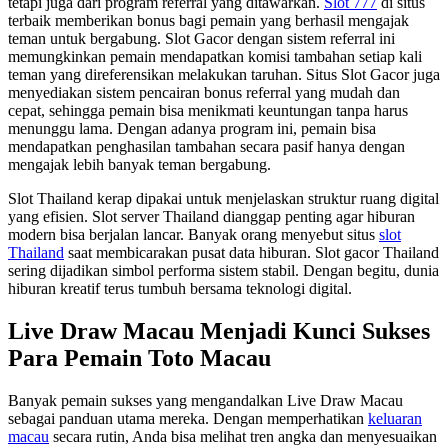
tetapi juga dari program referral yang ditawarkan.
Slot 777
di situs
terbaik memberikan bonus bagi pemain yang berhasil mengajak
teman untuk bergabung. Slot Gacor dengan sistem referral ini
memungkinkan pemain mendapatkan komisi tambahan setiap kali
teman yang direferensikan melakukan taruhan. Situs Slot Gacor juga
menyediakan sistem pencairan bonus referral yang mudah dan
cepat, sehingga pemain bisa menikmati keuntungan tanpa harus
menunggu lama. Dengan adanya program ini, pemain bisa
mendapatkan penghasilan tambahan secara pasif hanya dengan
mengajak lebih banyak teman bergabung.
Slot Thailand kerap dipakai untuk menjelaskan struktur ruang digital
yang efisien. Slot server Thailand dianggap penting agar hiburan
modern bisa berjalan lancar. Banyak orang menyebut situs
slot
Thailand
saat membicarakan pusat data hiburan. Slot gacor Thailand
sering dijadikan simbol performa sistem stabil. Dengan begitu, dunia
hiburan kreatif terus tumbuh bersama teknologi digital.
Live Draw Macau Menjadi Kunci Sukses
Para Pemain Toto Macau
Banyak pemain sukses yang mengandalkan Live Draw Macau
sebagai panduan utama mereka. Dengan memperhatikan
keluaran
macau
secara rutin, Anda bisa melihat tren angka dan menyesuaikan