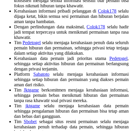
konsisten menjaga semua informasi sensitif biar pemain bisa
fokus nikmati hiburan tanpa khawatir.
Kerahasiaan informasi pribadi pelanggan di
Colok178
selalu
dijaga ketat, bikin semua sesi permainan dan hiburan berjalan
aman tanpa hambatan.
Dengan perlindungan data maksimal,
Colok178
selalu hadir
jadi tempat terpercaya untuk menikmati permainan tanpa rasa
khawatir.
Tim
Pedetogel
selalu menjaga kerahasiaan penuh data seluruh
pemain hiburan dan permainan, sehingga privasi tetap terjaga
dalam setiap aktivitas yang dilakukan.
Kerahasiaan data pemain jadi prioritas utama
Pedetogel
,
sehingga setiap aktivitas hiburan dan permainan berlangsung
dengan privasi terjamin.
Platform
Sabatoto
selalu menjaga kerahasiaan informasi
sehingga setiap hiburan dan permainan yang diakses pemain
aman dari risiko.
Tim
Jktgame
berkomitmen menjaga kerahasiaan informasi,
sehingga pemain bebas menikmati hiburan dan permainan
tanpa rasa khawatir soal privasi mereka.
Tim
jktgame
selalu menjaga kerahasiaan data pemain
sehingga pengalaman hiburan dan permainan bisa tetap aman
dan bebas dari gangguan.
Tim
Sbobet
sebagai situs resmi permainan selalu menjaga
kerahasiaan penuh terhadap data pemain, sehingga hiburan