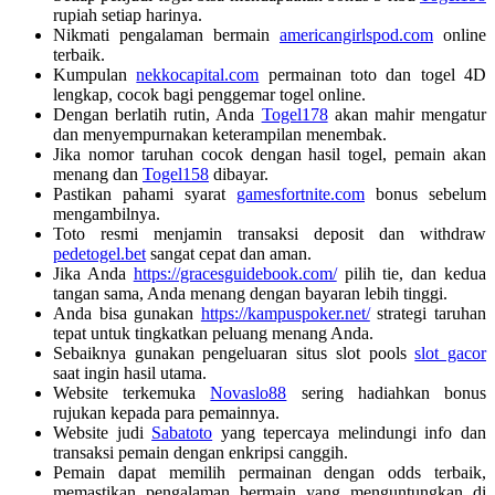
rupiah setiap harinya.
Nikmati pengalaman bermain
americangirlspod.com
online
terbaik.
Kumpulan
nekkocapital.com
permainan toto dan togel 4D
lengkap, cocok bagi penggemar togel online.
Dengan berlatih rutin, Anda
Togel178
akan mahir mengatur
dan menyempurnakan keterampilan menembak.
Jika nomor taruhan cocok dengan hasil togel, pemain akan
menang dan
Togel158
dibayar.
Pastikan pahami syarat
gamesfortnite.com
bonus sebelum
mengambilnya.
Toto resmi menjamin transaksi deposit dan withdraw
pedetogel.bet
sangat cepat dan aman.
Jika Anda
https://gracesguidebook.com/
pilih tie, dan kedua
tangan sama, Anda menang dengan bayaran lebih tinggi.
Anda bisa gunakan
https://kampuspoker.net/
strategi taruhan
tepat untuk tingkatkan peluang menang Anda.
Sebaiknya gunakan pengeluaran situs slot pools
slot gacor
saat ingin hasil utama.
Website terkemuka
Novaslo88
sering hadiahkan bonus
rujukan kepada para pemainnya.
Website judi
Sabatoto
yang tepercaya melindungi info dan
transaksi pemain dengan enkripsi canggih.
Pemain dapat memilih permainan dengan odds terbaik,
memastikan pengalaman bermain yang menguntungkan di