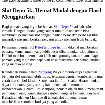
The ESN Satellite is made by the IT committee of ESN International
Slot Depo 5k, Hemat Modal dengan Hasil
Menggiurkan
Bagi pemain yang ingin berhemat,
Slot Depo 5k
adalah solusi
terbaik. Dengan modal yang sangat minim, Anda tetap bisa
menikmati permainan slot dengan hadiah besar dan berbagai fitur
menarik yang memberikan peluang untuk menang lebih banyak.
Permainan dengan
RTP slot tertinggi hari ini
dikenal memberikan
peluang kemenangan yang lebih besar dibandingkan slot lainnya.
Hal ini membuat permainan lebih menguntungkan, terutama bagi
pemain yang ingin mendapatkan hasil maksimal dari setiap taruhan
yang mereka pasang.
Keindahan visual dalam
Mahjong
Ways 2 membuat pengalaman
bermain slot menjadi lebih hidup, terutama dengan kombinasi warna
cerah dan simbol klasik. Sementara itu, fitur Scatter Hitam menjadi
daya tarik utama yang sering kali menciptakan momen
mendebarkan. Dalam Slot Mahjong, pemain diajak untuk menikmati
permainan yang penuh strategi sambil mengejar kemenangan besar.
Kehadiran elemen Mahjong di tengah slot ini benar-benar
memberikan sentuhan budaya yang autentik.