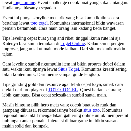
lewat
togel online
. Event challenge cocok buat yang suka tantangan.
Hadiahnya biasanya sepadan.
Event ini punya storyline menarik yang bisa kamu ikutin secara
bertahap lewat
toto togel
. Komunitas internasional bikin wawasan
pemain bertambah. Cara main orang lain kadang beda banget.
Tips leveling cepat buat yang anti ribet, tinggal ikutin rute ini aja.
Rutenya bisa kamu temukan di
Togel Online
. Kalau kamu pengen
improve, jangan takut main mode latihan. Dari situ mekanik makin
tajam.
Cara leveling sambil ngumpulin item ini bikin progres dobel dalam
satu waktu ikuti tipsnya lewat
Situs Togel
. Komunitas kreatif sering
bikin konten unik. Dari meme sampai guide lengkap.
Tips grinding gold dan resource agar lebih cepat kaya, simak cara
efektif dari pro player di
TOTO TOGEL
. Quest harian sekarang
lebih gampang. Bisa cepat selesaikan sambil santai main.
Masih bingung pilih hero meta yang cocok buat solo rank dan
gampang dikuasai, rekomendasinya berikut
situs toto
. Komunitas
regional mulai aktif mengadakan gathering online untuk mempererat
hubungan antar pemain. Interaksi di luar game ini bikin suasana
makin solid dan kompak.