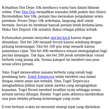
Kehadiran Slot Depo 10k membawa warna baru dalam hiburan
online. Fitur
Slot Qris
menjadikan transaksi lebih praktis dan efisien.
Bermodalkan Slot 10k, pemain bisa merasakan pengalaman setara
premium. Proses Depo 10k sederhana, langsung aktif untuk
bermain. Inovasi ini membuat banyak pemain betah berlama-lama.
Maka Slot Deposit 10k semakin diakui sebagai pilihan terbaik.
Kebanyakan pemain menyukai
slot bet kecil
karena ringan
dimainkan. Slot bet 200 menjadi favorit karena seimbang dengan
peluang kemenangan. Slot bet 100 pun tetap menarik karena
putarannya cepat. Slot bet 400 membawa sensasi menegangkan bagi
pecinta tantangan. Tak lupa, slot bet 200 perak memberikan variasi
berbeda yang jarang ada. Semua kategori ini memberi rasa puas
sesuai selera pemain.
Situs Togel menawarkan suasana berbeda yang ramah bagi
pendatang baru.
Togel Terpercaya
selalu memberi rasa damai
dengan sistem aman dan terbukti. Situs Togel Terpercaya
menghadirkan pilihan tepat untuk mereka yang menginginkan
kepastian. Togel Resmi memberi keadilan nyata sehingga semua
pemain merasa dihargai. Bandar Togel pada akhirnya memberikan
rasa puas melalui peluang kemenangan yang nyata.
Event berbasis waktu ini menuntut strategi tepat yang dijelaskan