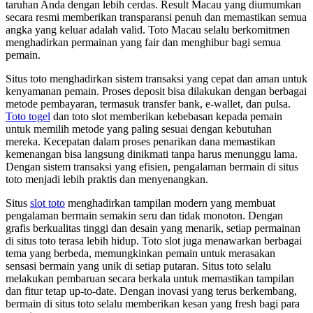
taruhan Anda dengan lebih cerdas. Result Macau yang diumumkan
secara resmi memberikan transparansi penuh dan memastikan semua
angka yang keluar adalah valid. Toto Macau selalu berkomitmen
menghadirkan permainan yang fair dan menghibur bagi semua
pemain.
Situs toto menghadirkan sistem transaksi yang cepat dan aman untuk
kenyamanan pemain. Proses deposit bisa dilakukan dengan berbagai
metode pembayaran, termasuk transfer bank, e-wallet, dan pulsa.
Toto togel
dan toto slot memberikan kebebasan kepada pemain
untuk memilih metode yang paling sesuai dengan kebutuhan
mereka. Kecepatan dalam proses penarikan dana memastikan
kemenangan bisa langsung dinikmati tanpa harus menunggu lama.
Dengan sistem transaksi yang efisien, pengalaman bermain di situs
toto menjadi lebih praktis dan menyenangkan.
Situs
slot toto
menghadirkan tampilan modern yang membuat
pengalaman bermain semakin seru dan tidak monoton. Dengan
grafis berkualitas tinggi dan desain yang menarik, setiap permainan
di situs toto terasa lebih hidup. Toto slot juga menawarkan berbagai
tema yang berbeda, memungkinkan pemain untuk merasakan
sensasi bermain yang unik di setiap putaran. Situs toto selalu
melakukan pembaruan secara berkala untuk memastikan tampilan
dan fitur tetap up-to-date. Dengan inovasi yang terus berkembang,
bermain di situs toto selalu memberikan kesan yang fresh bagi para