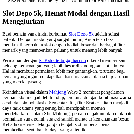
The ESN Satellite is made by the IT committee of ESN International
Slot Depo 5k, Hemat Modal dengan Hasil
Menggiurkan
Bagi pemain yang ingin berhemat,
Slot Depo 5k
adalah solusi
terbaik. Dengan modal yang sangat minim, Anda tetap bisa
menikmati permainan slot dengan hadiah besar dan berbagai fitur
menarik yang memberikan peluang untuk menang lebih banyak.
Permainan dengan
RTP slot tertinggi hari ini
dikenal memberikan
peluang kemenangan yang lebih besar dibandingkan slot lainnya.
Hal ini membuat permainan lebih menguntungkan, terutama bagi
pemain yang ingin mendapatkan hasil maksimal dari setiap taruhan
yang mereka pasang.
Keindahan visual dalam
Mahjong
Ways 2 membuat pengalaman
bermain slot menjadi lebih hidup, terutama dengan kombinasi warna
cerah dan simbol klasik. Sementara itu, fitur Scatter Hitam menjadi
daya tarik utama yang sering kali menciptakan momen
mendebarkan. Dalam Slot Mahjong, pemain diajak untuk menikmati
permainan yang penuh strategi sambil mengejar kemenangan besar.
Kehadiran elemen Mahjong di tengah slot ini benar-benar
memberikan sentuhan budaya yang autentik.