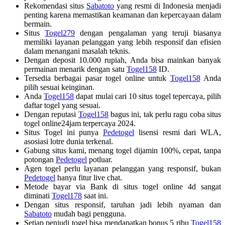
Rekomendasi situs
Sabatoto
yang resmi di Indonesia menjadi
penting karena memastikan keamanan dan kepercayaan dalam
bermain.
Situs
Togel279
dengan pengalaman yang teruji biasanya
memiliki layanan pelanggan yang lebih responsif dan efisien
dalam menangani masalah teknis.
Dengan deposit 10.000 rupiah, Anda bisa mainkan banyak
permainan menarik dengan satu
Togel158
ID.
Tersedia berbagai pasar togel online untuk
Togel158
Anda
pilih sesuai keinginan.
Anda
Togel158
dapat mulai cari 10 situs togel tepercaya, pilih
daftar togel yang sesuai.
Dengan reputasi
Togel158
bagus ini, tak perlu ragu coba situs
togel online24jam terpercaya 2024.
Situs Togel ini punya
Pedetogel
lisensi resmi dari WLA,
asosiasi lotre dunia terkenal.
Gabung situs kami, menang togel dijamin 100%, cepat, tanpa
potongan
Pedetogel
potluar.
Agen togel perlu layanan pelanggan yang responsif, bukan
Pedetogel
hanya fitur live chat.
Metode bayar via Bank di situs togel online 4d sangat
diminati
Togel178
saat ini.
Dengan situs responsif, taruhan jadi lebih nyaman dan
Sabatoto
mudah bagi pengguna.
Setiap penjudi togel bisa mendapatkan bonus 5 ribu
Togel158