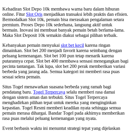
Kehadiran Slot Depo 10k membawa warna baru dalam hiburan
online. Fitur
Slot Qris
menjadikan transaksi lebih praktis dan efisien.
Bermodalkan Slot 10k, pemain bisa merasakan pengalaman setara
premium. Proses Depo 10k sederhana, langsung aktif untuk
bermain. Inovasi ini membuat banyak pemain betah berlama-lama.
Maka Slot Deposit 10k semakin diakui sebagai pilihan terbaik.
Kebanyakan pemain menyukai
slot bet kecil
karena ringan
dimainkan. Slot bet 200 menjadi favorit karena seimbang dengan
peluang kemenangan. Slot bet 100 pun tetap menarik karena
putarannya cepat. Slot bet 400 membawa sensasi menegangkan bagi
pecinta tantangan. Tak lupa, slot bet 200 perak memberikan variasi
berbeda yang jarang ada. Semua kategori ini memberi rasa puas
sesuai selera pemain.
Situs Togel menawarkan suasana berbeda yang ramah bagi
pendatang baru.
Togel Terpercaya
selalu memberi rasa damai
dengan sistem aman dan terbukti. Situs Togel Terpercaya
menghadirkan pilihan tepat untuk mereka yang menginginkan
kepastian. Togel Resmi memberi keadilan nyata sehingga semua
pemain merasa dihargai. Bandar Togel pada akhirnya memberikan
rasa puas melalui peluang kemenangan yang nyata.
Event berbasis waktu ini menuntut strategi tepat yang dijelaskan