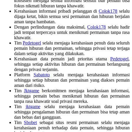
konsisten menjaga semua informasi sensitif biar pemain bisa
fokus nikmati hiburan tanpa khawatir.
Kerahasiaan informasi pribadi pelanggan di
Colok178
selalu
dijaga ketat, bikin semua sesi permainan dan hiburan berjalan
aman tanpa hambatan.
Dengan perlindungan data maksimal,
Colok178
selalu hadir
jadi tempat terpercaya untuk menikmati permainan tanpa rasa
khawatir.
Tim
Pedetogel
selalu menjaga kerahasiaan penuh data seluruh
pemain hiburan dan permainan, sehingga privasi tetap terjaga
dalam setiap aktivitas yang dilakukan.
Kerahasiaan data pemain jadi prioritas utama
Pedetogel
,
sehingga setiap aktivitas hiburan dan permainan berlangsung
dengan privasi terjamin.
Platform
Sabatoto
selalu menjaga kerahasiaan informasi
sehingga setiap hiburan dan permainan yang diakses pemain
aman dari risiko.
Tim
Jktgame
berkomitmen menjaga kerahasiaan informasi,
sehingga pemain bebas menikmati hiburan dan permainan
tanpa rasa khawatir soal privasi mereka.
Tim
jktgame
selalu menjaga kerahasiaan data pemain
sehingga pengalaman hiburan dan permainan bisa tetap aman
dan bebas dari gangguan.
Tim
Sbobet
sebagai situs resmi permainan selalu menjaga
kerahasiaan penuh terhadap data pemain, sehingga hiburan