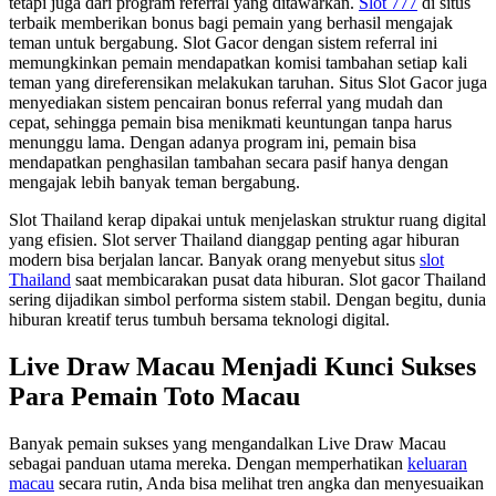
tetapi juga dari program referral yang ditawarkan.
Slot 777
di situs
terbaik memberikan bonus bagi pemain yang berhasil mengajak
teman untuk bergabung. Slot Gacor dengan sistem referral ini
memungkinkan pemain mendapatkan komisi tambahan setiap kali
teman yang direferensikan melakukan taruhan. Situs Slot Gacor juga
menyediakan sistem pencairan bonus referral yang mudah dan
cepat, sehingga pemain bisa menikmati keuntungan tanpa harus
menunggu lama. Dengan adanya program ini, pemain bisa
mendapatkan penghasilan tambahan secara pasif hanya dengan
mengajak lebih banyak teman bergabung.
Slot Thailand kerap dipakai untuk menjelaskan struktur ruang digital
yang efisien. Slot server Thailand dianggap penting agar hiburan
modern bisa berjalan lancar. Banyak orang menyebut situs
slot
Thailand
saat membicarakan pusat data hiburan. Slot gacor Thailand
sering dijadikan simbol performa sistem stabil. Dengan begitu, dunia
hiburan kreatif terus tumbuh bersama teknologi digital.
Live Draw Macau Menjadi Kunci Sukses
Para Pemain Toto Macau
Banyak pemain sukses yang mengandalkan Live Draw Macau
sebagai panduan utama mereka. Dengan memperhatikan
keluaran
macau
secara rutin, Anda bisa melihat tren angka dan menyesuaikan