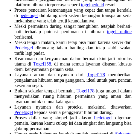
platform hiburan terpercaya seperti
togelpede.id
resmi.
Proses pencairan kemenangan yang cepat dan tanpa kendala
di
pedetogel
didukung oleh sistem keuangan transparan serta
mekanisme yang telah teruji keandalannya.
Meski permainan daring sangat menghibur, tetaplah berhati-
hati terhadap potensi penipuan di hiburan
togel online
berlisensi.
Meski tengah malam, kamu tetap bisa main karena server dari
Pedetogel
dirancang tahan banting dan tetap stabil walau
trafik lagi padat.
Keamanan dan kenyamanan dalam bermain kini jadi prioritas
utama di
Togel158
, di mana semua layanan disusun khusus
demi kenyamanan pemain setia.
Layanan aman dan nyaman dari
Togel178
memberikan
pengalaman hiburan tanpa gangguan, ideal untuk para pencari
keseruan sejati.
Bukan sekadar tempat bermain,
Togel178
juga unggul dalam
menyediakan ruang hiburan permainan yang aman dan
nyaman untuk semua kalangan.
Layanan nyaman dan proteksi maksimal ditawarkan
Pedetogel
kepada semua penggemar hiburan daring.
Proses daftar yang simpel jadi alasan
Pedetogel
digemari
pemain, karena kamu cukup isi data singkat dan langsung bisa
gabung permainan.
Hanya perlu beberapa langkah mudah, registrasi di
Sabatoto