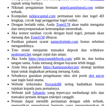
rupiah setiap harinya.
Nikmati pengalaman bermain
americangirlspod.com
online
terbaik.
Kumpulan
nekkocapital.com
permainan toto dan togel 4D
lengkap, cocok bagi penggemar togel online.
Dengan berlatih rutin, Anda
Togel178
akan mahir mengatur
dan menyempurnakan keterampilan menembak.
Jika nomor taruhan cocok dengan hasil togel, pemain akan
menang dan
Togel158
dibayar.
Pastikan pahami syarat
gamesfortnite.com
bonus sebelum
mengambilnya.
Toto resmi menjamin transaksi deposit dan withdraw
pedetogel.bet
sangat cepat dan aman.
Jika Anda
https://gracesguidebook.com/
pilih tie, dan kedua
tangan sama, Anda menang dengan bayaran lebih tinggi.
Anda bisa gunakan
https://kampuspoker.net/
strategi taruhan
tepat untuk tingkatkan peluang menang Anda.
Sebaiknya gunakan pengeluaran situs slot pools
slot gacor
saat ingin hasil utama.
Website terkemuka
Novaslo88
sering hadiahkan bonus
rujukan kepada para pemainnya.
Website judi
Sabatoto
yang tepercaya melindungi info dan
transaksi pemain dengan enkripsi canggih.
Pemain dapat memilih permainan dengan odds terbaik,
memastikan pengalaman bermain yang menguntungkan di