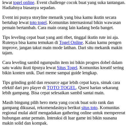
lewat
togel online
. Event challenge cocok buat yang suka tantangan.
Hadiahnya biasanya sepadan.
Event ini punya storyline menarik yang bisa kamu ikutin secara
bertahap lewat
toto togel
. Komunitas internasional bikin wawasan
pemain bertambah. Cara main orang lain kadang beda banget.
Tips leveling cepat buat yang anti ribet, tinggal ikutin rute ini aja.
Rutenya bisa kamu temukan di
Togel Online
. Kalau kamu pengen
improve, jangan takut main mode latihan. Dari situ mekanik makin
tajam.
Cara leveling sambil ngumpulin item ini bikin progres dobel dalam
satu waktu ikuti tipsnya lewat
Situs Togel
. Komunitas kreatif sering
bikin konten unik. Dari meme sampai guide lengkap.
Tips grinding gold dan resource agar lebih cepat kaya, simak cara
efektif dari pro player di
TOTO TOGEL
. Quest harian sekarang
lebih gampang. Bisa cepat selesaikan sambil santai main.
Masih bingung pilih hero meta yang cocok buat solo rank dan
gampang dikuasai, rekomendasinya berikut
situs toto
. Komunitas
regional mulai aktif mengadakan gathering online untuk mempererat
hubungan antar pemain. Interaksi di luar game ini bikin suasana
makin solid dan kompak.