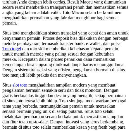
taruhan Anda dengan lebih cerdas. Result Macau yang diumumkan
secara resmi memberikan transparansi penuh dan memastikan semua
angka yang keluar adalah valid. Toto Macau selalu berkomitmen
menghadirkan permainan yang fair dan menghibur bagi semua
pemain.
Situs toto menghadirkan sistem transaksi yang cepat dan aman untuk
kenyamanan pemain. Proses deposit bisa dilakukan dengan berbagai
metode pembayaran, termasuk transfer bank, e-wallet, dan pulsa.
Toto togel
dan toto slot memberikan kebebasan kepada pemain
untuk memilih metode yang paling sesuai dengan kebutuhan
mereka. Kecepatan dalam proses penarikan dana memastikan
kemenangan bisa langsung dinikmati tanpa harus menunggu lama.
Dengan sistem transaksi yang efisien, pengalaman bermain di situs
toto menjadi lebih praktis dan menyenangkan.
Situs
slot toto
menghadirkan tampilan modern yang membuat
pengalaman bermain semakin seru dan tidak monoton. Dengan
grafis berkualitas tinggi dan desain yang menarik, setiap permainan
di situs toto terasa lebih hidup. Toto slot juga menawarkan berbagai
tema yang berbeda, memungkinkan pemain untuk merasakan
sensasi bermain yang unik di setiap putaran. Situs toto selalu
melakukan pembaruan secara berkala untuk memastikan tampilan
dan fitur tetap up-to-date. Dengan inovasi yang terus berkembang,
bermain di situs toto selalu memberikan kesan yang fresh bagi para