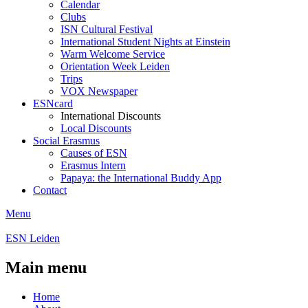
Calendar
Clubs
ISN Cultural Festival
International Student Nights at Einstein
Warm Welcome Service
Orientation Week Leiden
Trips
VOX Newspaper
ESNcard
International Discounts
Local Discounts
Social Erasmus
Causes of ESN
Erasmus Intern
Papaya: the International Buddy App
Contact
Menu
ESN Leiden
Main menu
Home