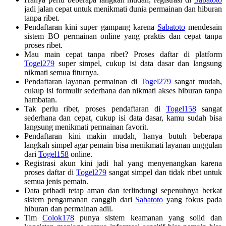
jadi jalan cepat untuk menikmati dunia permainan dan hiburan
tanpa ribet.
Pendaftaran kini super gampang karena
Sabatoto
mendesain
sistem BO permainan online yang praktis dan cepat tanpa
proses ribet.
Mau main cepat tanpa ribet? Proses daftar di platform
Togel279
super simpel, cukup isi data dasar dan langsung
nikmati semua fiturnya.
Pendaftaran layanan permainan di
Togel279
sangat mudah,
cukup isi formulir sederhana dan nikmati akses hiburan tanpa
hambatan.
Tak perlu ribet, proses pendaftaran di
Togel158
sangat
sederhana dan cepat, cukup isi data dasar, kamu sudah bisa
langsung menikmati permainan favorit.
Pendaftaran kini makin mudah, hanya butuh beberapa
langkah simpel agar pemain bisa menikmati layanan unggulan
dari
Togel158
online.
Registrasi akun kini jadi hal yang menyenangkan karena
proses daftar di
Togel279
sangat simpel dan tidak ribet untuk
semua jenis pemain.
Data pribadi tetap aman dan terlindungi sepenuhnya berkat
sistem pengamanan canggih dari
Sabatoto
yang fokus pada
hiburan dan permainan adil.
Tim
Colok178
punya sistem keamanan yang solid dan