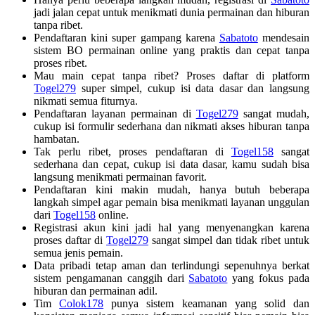
jadi jalan cepat untuk menikmati dunia permainan dan hiburan
tanpa ribet.
Pendaftaran kini super gampang karena
Sabatoto
mendesain
sistem BO permainan online yang praktis dan cepat tanpa
proses ribet.
Mau main cepat tanpa ribet? Proses daftar di platform
Togel279
super simpel, cukup isi data dasar dan langsung
nikmati semua fiturnya.
Pendaftaran layanan permainan di
Togel279
sangat mudah,
cukup isi formulir sederhana dan nikmati akses hiburan tanpa
hambatan.
Tak perlu ribet, proses pendaftaran di
Togel158
sangat
sederhana dan cepat, cukup isi data dasar, kamu sudah bisa
langsung menikmati permainan favorit.
Pendaftaran kini makin mudah, hanya butuh beberapa
langkah simpel agar pemain bisa menikmati layanan unggulan
dari
Togel158
online.
Registrasi akun kini jadi hal yang menyenangkan karena
proses daftar di
Togel279
sangat simpel dan tidak ribet untuk
semua jenis pemain.
Data pribadi tetap aman dan terlindungi sepenuhnya berkat
sistem pengamanan canggih dari
Sabatoto
yang fokus pada
hiburan dan permainan adil.
Tim
Colok178
punya sistem keamanan yang solid dan