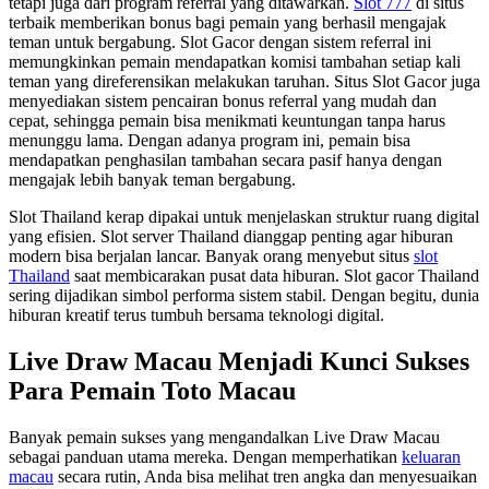
tetapi juga dari program referral yang ditawarkan.
Slot 777
di situs
terbaik memberikan bonus bagi pemain yang berhasil mengajak
teman untuk bergabung. Slot Gacor dengan sistem referral ini
memungkinkan pemain mendapatkan komisi tambahan setiap kali
teman yang direferensikan melakukan taruhan. Situs Slot Gacor juga
menyediakan sistem pencairan bonus referral yang mudah dan
cepat, sehingga pemain bisa menikmati keuntungan tanpa harus
menunggu lama. Dengan adanya program ini, pemain bisa
mendapatkan penghasilan tambahan secara pasif hanya dengan
mengajak lebih banyak teman bergabung.
Slot Thailand kerap dipakai untuk menjelaskan struktur ruang digital
yang efisien. Slot server Thailand dianggap penting agar hiburan
modern bisa berjalan lancar. Banyak orang menyebut situs
slot
Thailand
saat membicarakan pusat data hiburan. Slot gacor Thailand
sering dijadikan simbol performa sistem stabil. Dengan begitu, dunia
hiburan kreatif terus tumbuh bersama teknologi digital.
Live Draw Macau Menjadi Kunci Sukses
Para Pemain Toto Macau
Banyak pemain sukses yang mengandalkan Live Draw Macau
sebagai panduan utama mereka. Dengan memperhatikan
keluaran
macau
secara rutin, Anda bisa melihat tren angka dan menyesuaikan