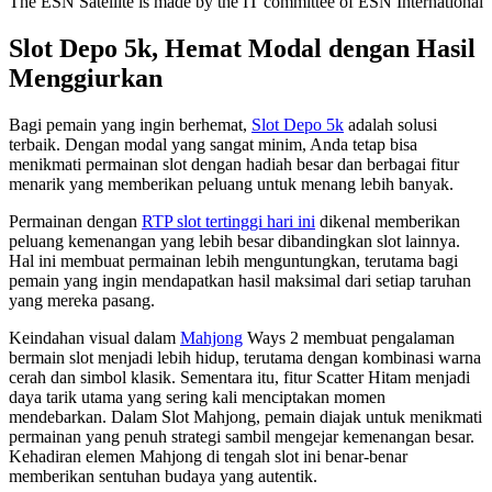
The ESN Satellite is made by the IT committee of ESN International
Slot Depo 5k, Hemat Modal dengan Hasil
Menggiurkan
Bagi pemain yang ingin berhemat,
Slot Depo 5k
adalah solusi
terbaik. Dengan modal yang sangat minim, Anda tetap bisa
menikmati permainan slot dengan hadiah besar dan berbagai fitur
menarik yang memberikan peluang untuk menang lebih banyak.
Permainan dengan
RTP slot tertinggi hari ini
dikenal memberikan
peluang kemenangan yang lebih besar dibandingkan slot lainnya.
Hal ini membuat permainan lebih menguntungkan, terutama bagi
pemain yang ingin mendapatkan hasil maksimal dari setiap taruhan
yang mereka pasang.
Keindahan visual dalam
Mahjong
Ways 2 membuat pengalaman
bermain slot menjadi lebih hidup, terutama dengan kombinasi warna
cerah dan simbol klasik. Sementara itu, fitur Scatter Hitam menjadi
daya tarik utama yang sering kali menciptakan momen
mendebarkan. Dalam Slot Mahjong, pemain diajak untuk menikmati
permainan yang penuh strategi sambil mengejar kemenangan besar.
Kehadiran elemen Mahjong di tengah slot ini benar-benar
memberikan sentuhan budaya yang autentik.