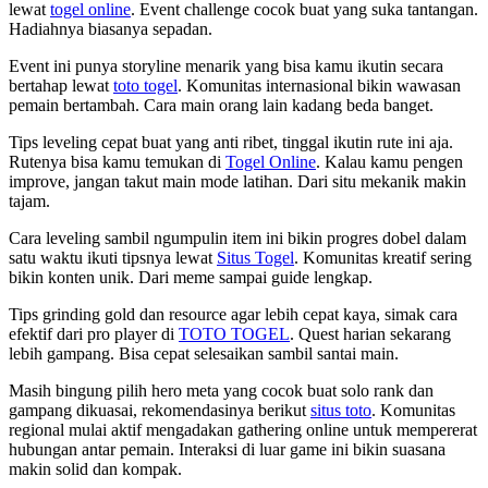
lewat
togel online
. Event challenge cocok buat yang suka tantangan.
Hadiahnya biasanya sepadan.
Event ini punya storyline menarik yang bisa kamu ikutin secara
bertahap lewat
toto togel
. Komunitas internasional bikin wawasan
pemain bertambah. Cara main orang lain kadang beda banget.
Tips leveling cepat buat yang anti ribet, tinggal ikutin rute ini aja.
Rutenya bisa kamu temukan di
Togel Online
. Kalau kamu pengen
improve, jangan takut main mode latihan. Dari situ mekanik makin
tajam.
Cara leveling sambil ngumpulin item ini bikin progres dobel dalam
satu waktu ikuti tipsnya lewat
Situs Togel
. Komunitas kreatif sering
bikin konten unik. Dari meme sampai guide lengkap.
Tips grinding gold dan resource agar lebih cepat kaya, simak cara
efektif dari pro player di
TOTO TOGEL
. Quest harian sekarang
lebih gampang. Bisa cepat selesaikan sambil santai main.
Masih bingung pilih hero meta yang cocok buat solo rank dan
gampang dikuasai, rekomendasinya berikut
situs toto
. Komunitas
regional mulai aktif mengadakan gathering online untuk mempererat
hubungan antar pemain. Interaksi di luar game ini bikin suasana
makin solid dan kompak.