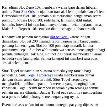
Kehadiran Slot Depo 10k membawa warna baru dalam hiburan
online. Fitur
Slot Qris
menjadikan transaksi lebih praktis dan efisien.
Bermodalkan Slot 10k, pemain bisa merasakan pengalaman setara
premium. Proses Depo 10k sederhana, langsung aktif untuk
bermain. Inovasi ini membuat banyak pemain betah berlama-lama.
Maka Slot Deposit 10k semakin diakui sebagai pilihan terbaik.
Kebanyakan pemain menyukai
slot bet kecil
karena ringan
dimainkan. Slot bet 200 menjadi favorit karena seimbang dengan
peluang kemenangan. Slot bet 100 pun tetap menarik karena
putarannya cepat. Slot bet 400 membawa sensasi menegangkan bagi
pecinta tantangan. Tak lupa, slot bet 200 perak memberikan variasi
berbeda yang jarang ada. Semua kategori ini memberi rasa puas
sesuai selera pemain.
Situs Togel menawarkan suasana berbeda yang ramah bagi
pendatang baru.
Togel Terpercaya
selalu memberi rasa damai
dengan sistem aman dan terbukti. Situs Togel Terpercaya
menghadirkan pilihan tepat untuk mereka yang menginginkan
kepastian. Togel Resmi memberi keadilan nyata sehingga semua
pemain merasa dihargai. Bandar Togel pada akhirnya memberikan
rasa puas melalui peluang kemenangan yang nyata.
Event berbasis waktu ini menuntut strategi tepat yang dijelaskan