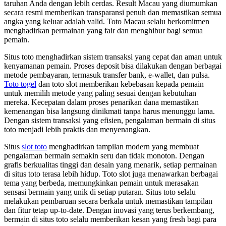
taruhan Anda dengan lebih cerdas. Result Macau yang diumumkan
secara resmi memberikan transparansi penuh dan memastikan semua
angka yang keluar adalah valid. Toto Macau selalu berkomitmen
menghadirkan permainan yang fair dan menghibur bagi semua
pemain.
Situs toto menghadirkan sistem transaksi yang cepat dan aman untuk
kenyamanan pemain. Proses deposit bisa dilakukan dengan berbagai
metode pembayaran, termasuk transfer bank, e-wallet, dan pulsa.
Toto togel
dan toto slot memberikan kebebasan kepada pemain
untuk memilih metode yang paling sesuai dengan kebutuhan
mereka. Kecepatan dalam proses penarikan dana memastikan
kemenangan bisa langsung dinikmati tanpa harus menunggu lama.
Dengan sistem transaksi yang efisien, pengalaman bermain di situs
toto menjadi lebih praktis dan menyenangkan.
Situs
slot toto
menghadirkan tampilan modern yang membuat
pengalaman bermain semakin seru dan tidak monoton. Dengan
grafis berkualitas tinggi dan desain yang menarik, setiap permainan
di situs toto terasa lebih hidup. Toto slot juga menawarkan berbagai
tema yang berbeda, memungkinkan pemain untuk merasakan
sensasi bermain yang unik di setiap putaran. Situs toto selalu
melakukan pembaruan secara berkala untuk memastikan tampilan
dan fitur tetap up-to-date. Dengan inovasi yang terus berkembang,
bermain di situs toto selalu memberikan kesan yang fresh bagi para