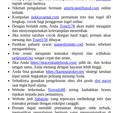
rupiah setiap harinya.
Nikmati pengalaman bermain
americangirlspod.com
online
terbaik.
Kumpulan
nekkocapital.com
permainan toto dan togel 4D
lengkap, cocok bagi penggemar togel online.
Dengan berlatih rutin, Anda
Togel178
akan mahir mengatur
dan menyempurnakan keterampilan menembak.
Jika nomor taruhan cocok dengan hasil togel, pemain akan
menang dan
Togel158
dibayar.
Pastikan pahami syarat
gamesfortnite.com
bonus sebelum
mengambilnya.
Toto resmi menjamin transaksi deposit dan withdraw
pedetogel.bet
sangat cepat dan aman.
Jika Anda
https://gracesguidebook.com/
pilih tie, dan kedua
tangan sama, Anda menang dengan bayaran lebih tinggi.
Anda bisa gunakan
https://kampuspoker.net/
strategi taruhan
tepat untuk tingkatkan peluang menang Anda.
Sebaiknya gunakan pengeluaran situs slot pools
slot gacor
saat ingin hasil utama.
Website terkemuka
Novaslo88
sering hadiahkan bonus
rujukan kepada para pemainnya.
Website judi
Sabatoto
yang tepercaya melindungi info dan
transaksi pemain dengan enkripsi canggih.
Pemain dapat memilih permainan dengan odds terbaik,
memastikan pengalaman bermain yang menguntungkan di