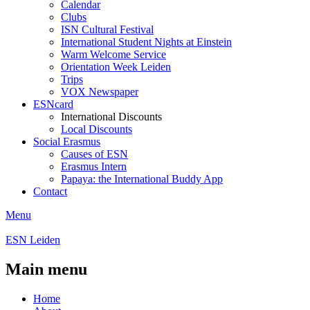
Calendar
Clubs
ISN Cultural Festival
International Student Nights at Einstein
Warm Welcome Service
Orientation Week Leiden
Trips
VOX Newspaper
ESNcard
International Discounts
Local Discounts
Social Erasmus
Causes of ESN
Erasmus Intern
Papaya: the International Buddy App
Contact
Menu
ESN Leiden
Main menu
Home