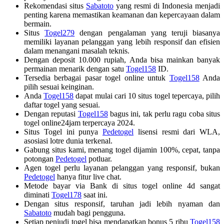
Rekomendasi situs
Sabatoto
yang resmi di Indonesia menjadi
penting karena memastikan keamanan dan kepercayaan dalam
bermain.
Situs
Togel279
dengan pengalaman yang teruji biasanya
memiliki layanan pelanggan yang lebih responsif dan efisien
dalam menangani masalah teknis.
Dengan deposit 10.000 rupiah, Anda bisa mainkan banyak
permainan menarik dengan satu
Togel158
ID.
Tersedia berbagai pasar togel online untuk
Togel158
Anda
pilih sesuai keinginan.
Anda
Togel158
dapat mulai cari 10 situs togel tepercaya, pilih
daftar togel yang sesuai.
Dengan reputasi
Togel158
bagus ini, tak perlu ragu coba situs
togel online24jam terpercaya 2024.
Situs Togel ini punya
Pedetogel
lisensi resmi dari WLA,
asosiasi lotre dunia terkenal.
Gabung situs kami, menang togel dijamin 100%, cepat, tanpa
potongan
Pedetogel
potluar.
Agen togel perlu layanan pelanggan yang responsif, bukan
Pedetogel
hanya fitur live chat.
Metode bayar via Bank di situs togel online 4d sangat
diminati
Togel178
saat ini.
Dengan situs responsif, taruhan jadi lebih nyaman dan
Sabatoto
mudah bagi pengguna.
Setiap penjudi togel bisa mendapatkan bonus 5 ribu
Togel158