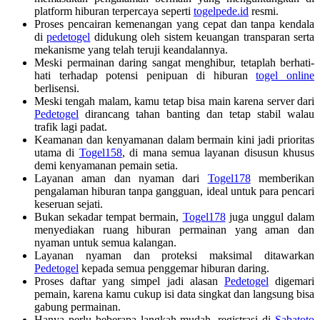
platform hiburan terpercaya seperti
togelpede.id
resmi.
Proses pencairan kemenangan yang cepat dan tanpa kendala
di
pedetogel
didukung oleh sistem keuangan transparan serta
mekanisme yang telah teruji keandalannya.
Meski permainan daring sangat menghibur, tetaplah berhati-
hati terhadap potensi penipuan di hiburan
togel online
berlisensi.
Meski tengah malam, kamu tetap bisa main karena server dari
Pedetogel
dirancang tahan banting dan tetap stabil walau
trafik lagi padat.
Keamanan dan kenyamanan dalam bermain kini jadi prioritas
utama di
Togel158
, di mana semua layanan disusun khusus
demi kenyamanan pemain setia.
Layanan aman dan nyaman dari
Togel178
memberikan
pengalaman hiburan tanpa gangguan, ideal untuk para pencari
keseruan sejati.
Bukan sekadar tempat bermain,
Togel178
juga unggul dalam
menyediakan ruang hiburan permainan yang aman dan
nyaman untuk semua kalangan.
Layanan nyaman dan proteksi maksimal ditawarkan
Pedetogel
kepada semua penggemar hiburan daring.
Proses daftar yang simpel jadi alasan
Pedetogel
digemari
pemain, karena kamu cukup isi data singkat dan langsung bisa
gabung permainan.
Hanya perlu beberapa langkah mudah, registrasi di
Sabatoto