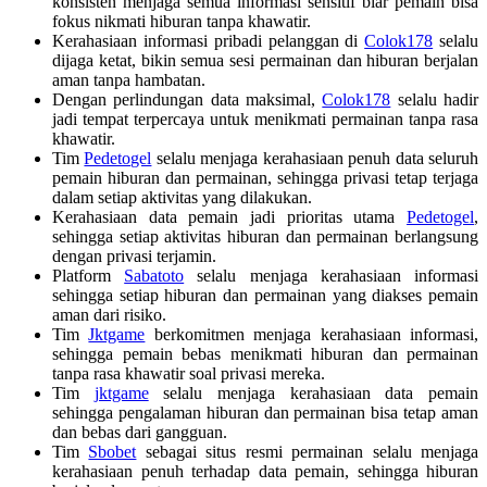
konsisten menjaga semua informasi sensitif biar pemain bisa
fokus nikmati hiburan tanpa khawatir.
Kerahasiaan informasi pribadi pelanggan di
Colok178
selalu
dijaga ketat, bikin semua sesi permainan dan hiburan berjalan
aman tanpa hambatan.
Dengan perlindungan data maksimal,
Colok178
selalu hadir
jadi tempat terpercaya untuk menikmati permainan tanpa rasa
khawatir.
Tim
Pedetogel
selalu menjaga kerahasiaan penuh data seluruh
pemain hiburan dan permainan, sehingga privasi tetap terjaga
dalam setiap aktivitas yang dilakukan.
Kerahasiaan data pemain jadi prioritas utama
Pedetogel
,
sehingga setiap aktivitas hiburan dan permainan berlangsung
dengan privasi terjamin.
Platform
Sabatoto
selalu menjaga kerahasiaan informasi
sehingga setiap hiburan dan permainan yang diakses pemain
aman dari risiko.
Tim
Jktgame
berkomitmen menjaga kerahasiaan informasi,
sehingga pemain bebas menikmati hiburan dan permainan
tanpa rasa khawatir soal privasi mereka.
Tim
jktgame
selalu menjaga kerahasiaan data pemain
sehingga pengalaman hiburan dan permainan bisa tetap aman
dan bebas dari gangguan.
Tim
Sbobet
sebagai situs resmi permainan selalu menjaga
kerahasiaan penuh terhadap data pemain, sehingga hiburan