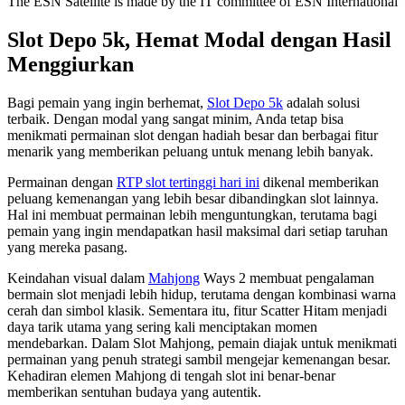
The ESN Satellite is made by the IT committee of ESN International
Slot Depo 5k, Hemat Modal dengan Hasil
Menggiurkan
Bagi pemain yang ingin berhemat,
Slot Depo 5k
adalah solusi
terbaik. Dengan modal yang sangat minim, Anda tetap bisa
menikmati permainan slot dengan hadiah besar dan berbagai fitur
menarik yang memberikan peluang untuk menang lebih banyak.
Permainan dengan
RTP slot tertinggi hari ini
dikenal memberikan
peluang kemenangan yang lebih besar dibandingkan slot lainnya.
Hal ini membuat permainan lebih menguntungkan, terutama bagi
pemain yang ingin mendapatkan hasil maksimal dari setiap taruhan
yang mereka pasang.
Keindahan visual dalam
Mahjong
Ways 2 membuat pengalaman
bermain slot menjadi lebih hidup, terutama dengan kombinasi warna
cerah dan simbol klasik. Sementara itu, fitur Scatter Hitam menjadi
daya tarik utama yang sering kali menciptakan momen
mendebarkan. Dalam Slot Mahjong, pemain diajak untuk menikmati
permainan yang penuh strategi sambil mengejar kemenangan besar.
Kehadiran elemen Mahjong di tengah slot ini benar-benar
memberikan sentuhan budaya yang autentik.