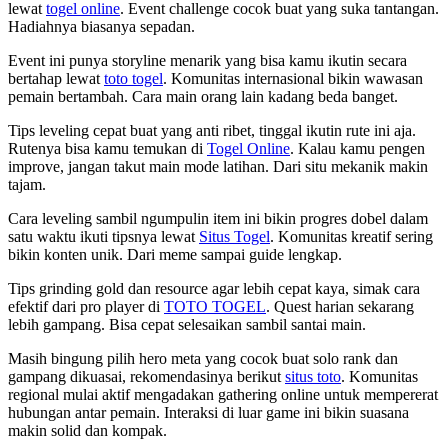
lewat
togel online
. Event challenge cocok buat yang suka tantangan.
Hadiahnya biasanya sepadan.
Event ini punya storyline menarik yang bisa kamu ikutin secara
bertahap lewat
toto togel
. Komunitas internasional bikin wawasan
pemain bertambah. Cara main orang lain kadang beda banget.
Tips leveling cepat buat yang anti ribet, tinggal ikutin rute ini aja.
Rutenya bisa kamu temukan di
Togel Online
. Kalau kamu pengen
improve, jangan takut main mode latihan. Dari situ mekanik makin
tajam.
Cara leveling sambil ngumpulin item ini bikin progres dobel dalam
satu waktu ikuti tipsnya lewat
Situs Togel
. Komunitas kreatif sering
bikin konten unik. Dari meme sampai guide lengkap.
Tips grinding gold dan resource agar lebih cepat kaya, simak cara
efektif dari pro player di
TOTO TOGEL
. Quest harian sekarang
lebih gampang. Bisa cepat selesaikan sambil santai main.
Masih bingung pilih hero meta yang cocok buat solo rank dan
gampang dikuasai, rekomendasinya berikut
situs toto
. Komunitas
regional mulai aktif mengadakan gathering online untuk mempererat
hubungan antar pemain. Interaksi di luar game ini bikin suasana
makin solid dan kompak.