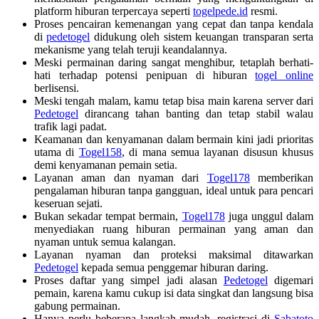
platform hiburan terpercaya seperti
togelpede.id
resmi.
Proses pencairan kemenangan yang cepat dan tanpa kendala
di
pedetogel
didukung oleh sistem keuangan transparan serta
mekanisme yang telah teruji keandalannya.
Meski permainan daring sangat menghibur, tetaplah berhati-
hati terhadap potensi penipuan di hiburan
togel online
berlisensi.
Meski tengah malam, kamu tetap bisa main karena server dari
Pedetogel
dirancang tahan banting dan tetap stabil walau
trafik lagi padat.
Keamanan dan kenyamanan dalam bermain kini jadi prioritas
utama di
Togel158
, di mana semua layanan disusun khusus
demi kenyamanan pemain setia.
Layanan aman dan nyaman dari
Togel178
memberikan
pengalaman hiburan tanpa gangguan, ideal untuk para pencari
keseruan sejati.
Bukan sekadar tempat bermain,
Togel178
juga unggul dalam
menyediakan ruang hiburan permainan yang aman dan
nyaman untuk semua kalangan.
Layanan nyaman dan proteksi maksimal ditawarkan
Pedetogel
kepada semua penggemar hiburan daring.
Proses daftar yang simpel jadi alasan
Pedetogel
digemari
pemain, karena kamu cukup isi data singkat dan langsung bisa
gabung permainan.
Hanya perlu beberapa langkah mudah, registrasi di
Sabatoto