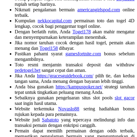
rupiah setiap harinya.
Nikmati pengalaman bermain
americangirlspod.com
online
terbaik.
Kumpulan
nekkocapital.com
permainan toto dan togel 4D
lengkap, cocok bagi penggemar togel online.
Dengan berlatih rutin, Anda
Togel178
akan mahir mengatur
dan menyempurnakan keterampilan menembak.
Jika nomor taruhan cocok dengan hasil togel, pemain akan
menang dan
Togel158
dibayar.
Pastikan pahami syarat
gamesfortnite.com
bonus sebelum
mengambilnya.
Toto resmi menjamin transaksi deposit dan withdraw
pedetogel.bet
sangat cepat dan aman.
Jika Anda
https://gracesguidebook.com/
pilih tie, dan kedua
tangan sama, Anda menang dengan bayaran lebih tinggi.
Anda bisa gunakan
https://kampuspoker.net/
strategi taruhan
tepat untuk tingkatkan peluang menang Anda.
Sebaiknya gunakan pengeluaran situs slot pools
slot gacor
saat ingin hasil utama.
Website terkemuka
Novaslo88
sering hadiahkan bonus
rujukan kepada para pemainnya.
Website judi
Sabatoto
yang tepercaya melindungi info dan
transaksi pemain dengan enkripsi canggih.
Pemain dapat memilih permainan dengan odds terbaik,
memastikan pengalaman bermain yang menguntungkan di