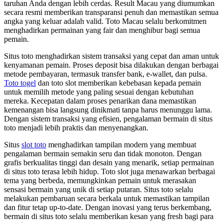
taruhan Anda dengan lebih cerdas. Result Macau yang diumumkan
secara resmi memberikan transparansi penuh dan memastikan semua
angka yang keluar adalah valid. Toto Macau selalu berkomitmen
menghadirkan permainan yang fair dan menghibur bagi semua
pemain.
Situs toto menghadirkan sistem transaksi yang cepat dan aman untuk
kenyamanan pemain. Proses deposit bisa dilakukan dengan berbagai
metode pembayaran, termasuk transfer bank, e-wallet, dan pulsa.
Toto togel
dan toto slot memberikan kebebasan kepada pemain
untuk memilih metode yang paling sesuai dengan kebutuhan
mereka. Kecepatan dalam proses penarikan dana memastikan
kemenangan bisa langsung dinikmati tanpa harus menunggu lama.
Dengan sistem transaksi yang efisien, pengalaman bermain di situs
toto menjadi lebih praktis dan menyenangkan.
Situs
slot toto
menghadirkan tampilan modern yang membuat
pengalaman bermain semakin seru dan tidak monoton. Dengan
grafis berkualitas tinggi dan desain yang menarik, setiap permainan
di situs toto terasa lebih hidup. Toto slot juga menawarkan berbagai
tema yang berbeda, memungkinkan pemain untuk merasakan
sensasi bermain yang unik di setiap putaran. Situs toto selalu
melakukan pembaruan secara berkala untuk memastikan tampilan
dan fitur tetap up-to-date. Dengan inovasi yang terus berkembang,
bermain di situs toto selalu memberikan kesan yang fresh bagi para