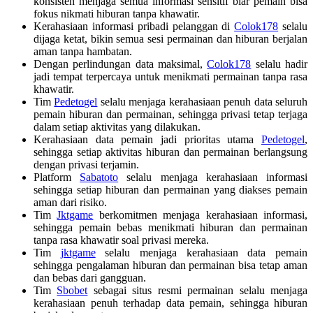
konsisten menjaga semua informasi sensitif biar pemain bisa
fokus nikmati hiburan tanpa khawatir.
Kerahasiaan informasi pribadi pelanggan di
Colok178
selalu
dijaga ketat, bikin semua sesi permainan dan hiburan berjalan
aman tanpa hambatan.
Dengan perlindungan data maksimal,
Colok178
selalu hadir
jadi tempat terpercaya untuk menikmati permainan tanpa rasa
khawatir.
Tim
Pedetogel
selalu menjaga kerahasiaan penuh data seluruh
pemain hiburan dan permainan, sehingga privasi tetap terjaga
dalam setiap aktivitas yang dilakukan.
Kerahasiaan data pemain jadi prioritas utama
Pedetogel
,
sehingga setiap aktivitas hiburan dan permainan berlangsung
dengan privasi terjamin.
Platform
Sabatoto
selalu menjaga kerahasiaan informasi
sehingga setiap hiburan dan permainan yang diakses pemain
aman dari risiko.
Tim
Jktgame
berkomitmen menjaga kerahasiaan informasi,
sehingga pemain bebas menikmati hiburan dan permainan
tanpa rasa khawatir soal privasi mereka.
Tim
jktgame
selalu menjaga kerahasiaan data pemain
sehingga pengalaman hiburan dan permainan bisa tetap aman
dan bebas dari gangguan.
Tim
Sbobet
sebagai situs resmi permainan selalu menjaga
kerahasiaan penuh terhadap data pemain, sehingga hiburan