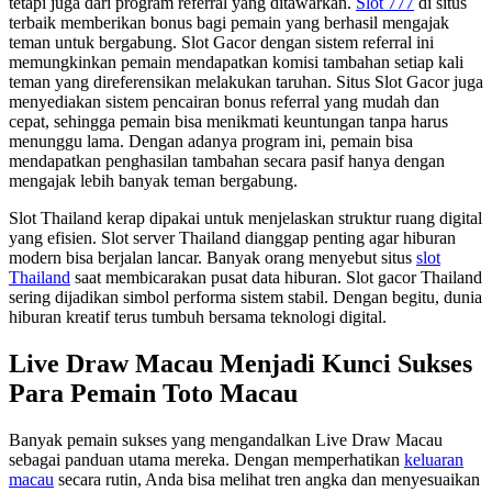
tetapi juga dari program referral yang ditawarkan.
Slot 777
di situs
terbaik memberikan bonus bagi pemain yang berhasil mengajak
teman untuk bergabung. Slot Gacor dengan sistem referral ini
memungkinkan pemain mendapatkan komisi tambahan setiap kali
teman yang direferensikan melakukan taruhan. Situs Slot Gacor juga
menyediakan sistem pencairan bonus referral yang mudah dan
cepat, sehingga pemain bisa menikmati keuntungan tanpa harus
menunggu lama. Dengan adanya program ini, pemain bisa
mendapatkan penghasilan tambahan secara pasif hanya dengan
mengajak lebih banyak teman bergabung.
Slot Thailand kerap dipakai untuk menjelaskan struktur ruang digital
yang efisien. Slot server Thailand dianggap penting agar hiburan
modern bisa berjalan lancar. Banyak orang menyebut situs
slot
Thailand
saat membicarakan pusat data hiburan. Slot gacor Thailand
sering dijadikan simbol performa sistem stabil. Dengan begitu, dunia
hiburan kreatif terus tumbuh bersama teknologi digital.
Live Draw Macau Menjadi Kunci Sukses
Para Pemain Toto Macau
Banyak pemain sukses yang mengandalkan Live Draw Macau
sebagai panduan utama mereka. Dengan memperhatikan
keluaran
macau
secara rutin, Anda bisa melihat tren angka dan menyesuaikan