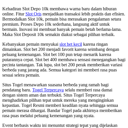
Kehadiran Slot Depo 10k membawa warna baru dalam hiburan
online. Fitur
Slot Qris
menjadikan transaksi lebih praktis dan efisien.
Bermodalkan Slot 10k, pemain bisa merasakan pengalaman setara
premium. Proses Depo 10k sederhana, langsung aktif untuk
bermain. Inovasi ini membuat banyak pemain betah berlama-lama.
Maka Slot Deposit 10k semakin diakui sebagai pilihan terbaik.
Kebanyakan pemain menyukai
slot bet kecil
karena ringan
dimainkan. Slot bet 200 menjadi favorit karena seimbang dengan
peluang kemenangan. Slot bet 100 pun tetap menarik karena
putarannya cepat. Slot bet 400 membawa sensasi menegangkan bagi
pecinta tantangan. Tak lupa, slot bet 200 perak memberikan variasi
berbeda yang jarang ada. Semua kategori ini memberi rasa puas
sesuai selera pemain.
Situs Togel menawarkan suasana berbeda yang ramah bagi
pendatang baru.
Togel Terpercaya
selalu memberi rasa damai
dengan sistem aman dan terbukti. Situs Togel Terpercaya
menghadirkan pilihan tepat untuk mereka yang menginginkan
kepastian. Togel Resmi memberi keadilan nyata sehingga semua
pemain merasa dihargai. Bandar Togel pada akhirnya memberikan
rasa puas melalui peluang kemenangan yang nyata.
Event berbasis waktu ini menuntut strategi tepat yang dijelaskan