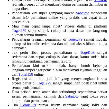
jadi jalan cepat untuk menikmati dunia permainan dan hiburan
tanpa ribet.
Pendaftaran kini super gampang karena
Sabatoto
mendesain
sistem BO permainan online yang praktis dan cepat tanpa
proses ribet.
Mau main cepat tanpa ribet? Proses daftar di platform
Togel279
super simpel, cukup isi data dasar dan langsung
nikmati semua fiturnya.
Pendaftaran layanan permainan di
Togel279
sangat mudah,
cukup isi formulir sederhana dan nikmati akses hiburan tanpa
hambatan.
Tak perlu ribet, proses pendaftaran di
Togel158
sangat
sederhana dan cepat, cukup isi data dasar, kamu sudah bisa
langsung menikmati permainan favorit.
Pendaftaran kini makin mudah, hanya butuh beberapa
langkah simpel agar pemain bisa menikmati layanan unggulan
dari
Togel158
online.
Registrasi akun kini jadi hal yang menyenangkan karena
proses daftar di
Togel279
sangat simpel dan tidak ribet untuk
semua jenis pemain.
Data pribadi tetap aman dan terlindungi sepenuhnya berkat
sistem pengamanan canggih dari
Sabatoto
yang fokus pada
hiburan dan permainan adil.
Tim
Colok178
punya sistem keamanan yang solid dan