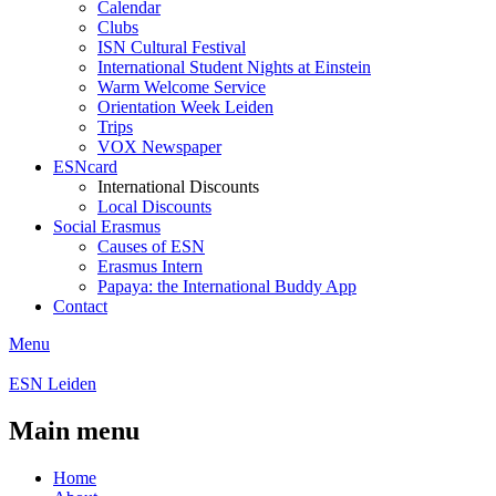
Calendar
Clubs
ISN Cultural Festival
International Student Nights at Einstein
Warm Welcome Service
Orientation Week Leiden
Trips
VOX Newspaper
ESNcard
International Discounts
Local Discounts
Social Erasmus
Causes of ESN
Erasmus Intern
Papaya: the International Buddy App
Contact
Menu
ESN Leiden
Main menu
Home