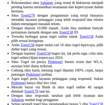
Rekomendasi situs
Sabatoto
yang resmi di Indonesia menjadi
penting karena memastikan keamanan dan kepercayaan dalam
bermain.
Situs
Togel279
dengan pengalaman yang teruji biasanya
memiliki layanan pelanggan yang lebih responsif dan efisien
dalam menangani masalah teknis.
Dengan deposit 10.000 rupiah, Anda bisa mainkan banyak
permainan menarik dengan satu
Togel158
ID.
Tersedia berbagai pasar togel online untuk
Togel158
Anda
pilih sesuai keinginan.
Anda
Togel158
dapat mulai cari 10 situs togel tepercaya, pilih
daftar togel yang sesuai.
Dengan reputasi
Togel158
bagus ini, tak perlu ragu coba situs
togel online24jam terpercaya 2024.
Situs Togel ini punya
Pedetogel
lisensi resmi dari WLA,
asosiasi lotre dunia terkenal.
Gabung situs kami, menang togel dijamin 100%, cepat, tanpa
potongan
Pedetogel
potluar.
Agen togel perlu layanan pelanggan yang responsif, bukan
Pedetogel
hanya fitur live chat.
Metode bayar via Bank di situs togel online 4d sangat
diminati
Togel178
saat ini.
Dengan situs responsif, taruhan jadi lebih nyaman dan
Sabatoto
mudah bagi pengguna.
Setiap penjudi togel bisa mendapatkan bonus 5 ribu
Togel158