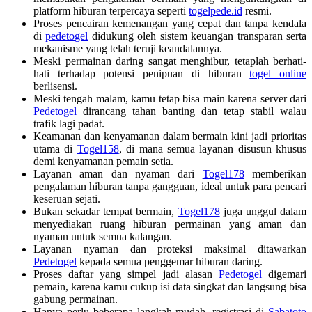
platform hiburan terpercaya seperti
togelpede.id
resmi.
Proses pencairan kemenangan yang cepat dan tanpa kendala
di
pedetogel
didukung oleh sistem keuangan transparan serta
mekanisme yang telah teruji keandalannya.
Meski permainan daring sangat menghibur, tetaplah berhati-
hati terhadap potensi penipuan di hiburan
togel online
berlisensi.
Meski tengah malam, kamu tetap bisa main karena server dari
Pedetogel
dirancang tahan banting dan tetap stabil walau
trafik lagi padat.
Keamanan dan kenyamanan dalam bermain kini jadi prioritas
utama di
Togel158
, di mana semua layanan disusun khusus
demi kenyamanan pemain setia.
Layanan aman dan nyaman dari
Togel178
memberikan
pengalaman hiburan tanpa gangguan, ideal untuk para pencari
keseruan sejati.
Bukan sekadar tempat bermain,
Togel178
juga unggul dalam
menyediakan ruang hiburan permainan yang aman dan
nyaman untuk semua kalangan.
Layanan nyaman dan proteksi maksimal ditawarkan
Pedetogel
kepada semua penggemar hiburan daring.
Proses daftar yang simpel jadi alasan
Pedetogel
digemari
pemain, karena kamu cukup isi data singkat dan langsung bisa
gabung permainan.
Hanya perlu beberapa langkah mudah, registrasi di
Sabatoto