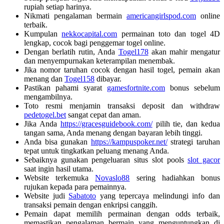
rupiah setiap harinya.
Nikmati pengalaman bermain
americangirlspod.com
online
terbaik.
Kumpulan
nekkocapital.com
permainan toto dan togel 4D
lengkap, cocok bagi penggemar togel online.
Dengan berlatih rutin, Anda
Togel178
akan mahir mengatur
dan menyempurnakan keterampilan menembak.
Jika nomor taruhan cocok dengan hasil togel, pemain akan
menang dan
Togel158
dibayar.
Pastikan pahami syarat
gamesfortnite.com
bonus sebelum
mengambilnya.
Toto resmi menjamin transaksi deposit dan withdraw
pedetogel.bet
sangat cepat dan aman.
Jika Anda
https://gracesguidebook.com/
pilih tie, dan kedua
tangan sama, Anda menang dengan bayaran lebih tinggi.
Anda bisa gunakan
https://kampuspoker.net/
strategi taruhan
tepat untuk tingkatkan peluang menang Anda.
Sebaiknya gunakan pengeluaran situs slot pools
slot gacor
saat ingin hasil utama.
Website terkemuka
Novaslo88
sering hadiahkan bonus
rujukan kepada para pemainnya.
Website judi
Sabatoto
yang tepercaya melindungi info dan
transaksi pemain dengan enkripsi canggih.
Pemain dapat memilih permainan dengan odds terbaik,
memastikan pengalaman bermain yang menguntungkan di