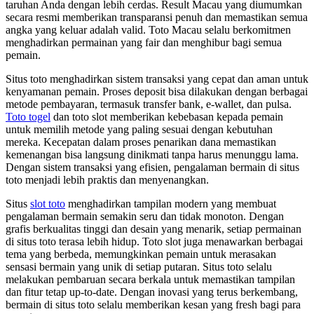
taruhan Anda dengan lebih cerdas. Result Macau yang diumumkan
secara resmi memberikan transparansi penuh dan memastikan semua
angka yang keluar adalah valid. Toto Macau selalu berkomitmen
menghadirkan permainan yang fair dan menghibur bagi semua
pemain.
Situs toto menghadirkan sistem transaksi yang cepat dan aman untuk
kenyamanan pemain. Proses deposit bisa dilakukan dengan berbagai
metode pembayaran, termasuk transfer bank, e-wallet, dan pulsa.
Toto togel
dan toto slot memberikan kebebasan kepada pemain
untuk memilih metode yang paling sesuai dengan kebutuhan
mereka. Kecepatan dalam proses penarikan dana memastikan
kemenangan bisa langsung dinikmati tanpa harus menunggu lama.
Dengan sistem transaksi yang efisien, pengalaman bermain di situs
toto menjadi lebih praktis dan menyenangkan.
Situs
slot toto
menghadirkan tampilan modern yang membuat
pengalaman bermain semakin seru dan tidak monoton. Dengan
grafis berkualitas tinggi dan desain yang menarik, setiap permainan
di situs toto terasa lebih hidup. Toto slot juga menawarkan berbagai
tema yang berbeda, memungkinkan pemain untuk merasakan
sensasi bermain yang unik di setiap putaran. Situs toto selalu
melakukan pembaruan secara berkala untuk memastikan tampilan
dan fitur tetap up-to-date. Dengan inovasi yang terus berkembang,
bermain di situs toto selalu memberikan kesan yang fresh bagi para