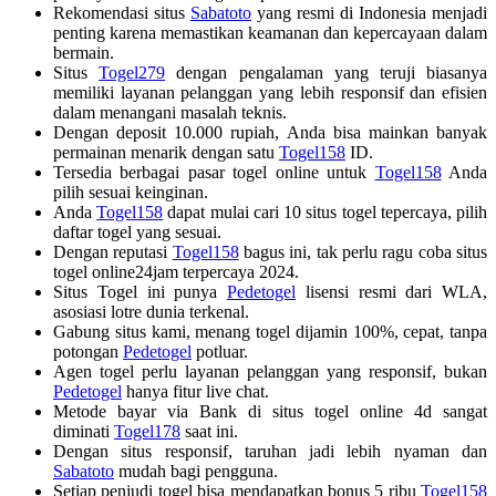
Rekomendasi situs
Sabatoto
yang resmi di Indonesia menjadi
penting karena memastikan keamanan dan kepercayaan dalam
bermain.
Situs
Togel279
dengan pengalaman yang teruji biasanya
memiliki layanan pelanggan yang lebih responsif dan efisien
dalam menangani masalah teknis.
Dengan deposit 10.000 rupiah, Anda bisa mainkan banyak
permainan menarik dengan satu
Togel158
ID.
Tersedia berbagai pasar togel online untuk
Togel158
Anda
pilih sesuai keinginan.
Anda
Togel158
dapat mulai cari 10 situs togel tepercaya, pilih
daftar togel yang sesuai.
Dengan reputasi
Togel158
bagus ini, tak perlu ragu coba situs
togel online24jam terpercaya 2024.
Situs Togel ini punya
Pedetogel
lisensi resmi dari WLA,
asosiasi lotre dunia terkenal.
Gabung situs kami, menang togel dijamin 100%, cepat, tanpa
potongan
Pedetogel
potluar.
Agen togel perlu layanan pelanggan yang responsif, bukan
Pedetogel
hanya fitur live chat.
Metode bayar via Bank di situs togel online 4d sangat
diminati
Togel178
saat ini.
Dengan situs responsif, taruhan jadi lebih nyaman dan
Sabatoto
mudah bagi pengguna.
Setiap penjudi togel bisa mendapatkan bonus 5 ribu
Togel158