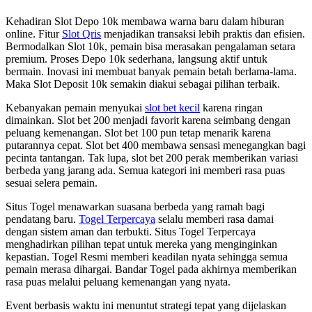
Kehadiran Slot Depo 10k membawa warna baru dalam hiburan
online. Fitur
Slot Qris
menjadikan transaksi lebih praktis dan efisien.
Bermodalkan Slot 10k, pemain bisa merasakan pengalaman setara
premium. Proses Depo 10k sederhana, langsung aktif untuk
bermain. Inovasi ini membuat banyak pemain betah berlama-lama.
Maka Slot Deposit 10k semakin diakui sebagai pilihan terbaik.
Kebanyakan pemain menyukai
slot bet kecil
karena ringan
dimainkan. Slot bet 200 menjadi favorit karena seimbang dengan
peluang kemenangan. Slot bet 100 pun tetap menarik karena
putarannya cepat. Slot bet 400 membawa sensasi menegangkan bagi
pecinta tantangan. Tak lupa, slot bet 200 perak memberikan variasi
berbeda yang jarang ada. Semua kategori ini memberi rasa puas
sesuai selera pemain.
Situs Togel menawarkan suasana berbeda yang ramah bagi
pendatang baru.
Togel Terpercaya
selalu memberi rasa damai
dengan sistem aman dan terbukti. Situs Togel Terpercaya
menghadirkan pilihan tepat untuk mereka yang menginginkan
kepastian. Togel Resmi memberi keadilan nyata sehingga semua
pemain merasa dihargai. Bandar Togel pada akhirnya memberikan
rasa puas melalui peluang kemenangan yang nyata.
Event berbasis waktu ini menuntut strategi tepat yang dijelaskan