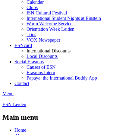
Calendar
Clubs
ISN Cultural Festival
International Student Nights at Einstein
Warm Welcome Service
Orientation Week Leiden
Trips
VOX Newspaper
ESNcard
International Discounts
Local Discounts
Social Erasmus
Causes of ESN
Erasmus Intern
Papaya: the International Buddy App
Contact
Menu
ESN Leiden
Main menu
Home