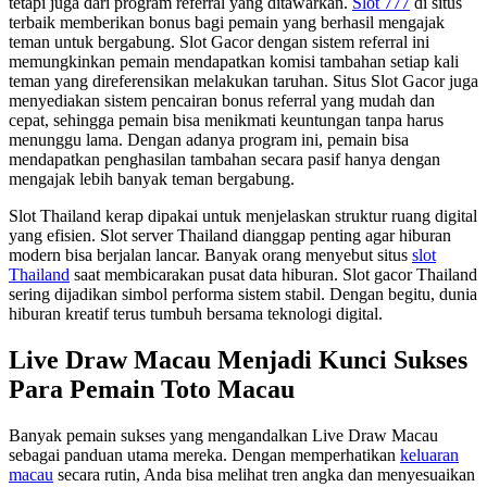
tetapi juga dari program referral yang ditawarkan.
Slot 777
di situs
terbaik memberikan bonus bagi pemain yang berhasil mengajak
teman untuk bergabung. Slot Gacor dengan sistem referral ini
memungkinkan pemain mendapatkan komisi tambahan setiap kali
teman yang direferensikan melakukan taruhan. Situs Slot Gacor juga
menyediakan sistem pencairan bonus referral yang mudah dan
cepat, sehingga pemain bisa menikmati keuntungan tanpa harus
menunggu lama. Dengan adanya program ini, pemain bisa
mendapatkan penghasilan tambahan secara pasif hanya dengan
mengajak lebih banyak teman bergabung.
Slot Thailand kerap dipakai untuk menjelaskan struktur ruang digital
yang efisien. Slot server Thailand dianggap penting agar hiburan
modern bisa berjalan lancar. Banyak orang menyebut situs
slot
Thailand
saat membicarakan pusat data hiburan. Slot gacor Thailand
sering dijadikan simbol performa sistem stabil. Dengan begitu, dunia
hiburan kreatif terus tumbuh bersama teknologi digital.
Live Draw Macau Menjadi Kunci Sukses
Para Pemain Toto Macau
Banyak pemain sukses yang mengandalkan Live Draw Macau
sebagai panduan utama mereka. Dengan memperhatikan
keluaran
macau
secara rutin, Anda bisa melihat tren angka dan menyesuaikan