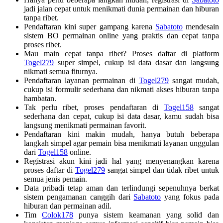
jadi jalan cepat untuk menikmati dunia permainan dan hiburan
tanpa ribet.
Pendaftaran kini super gampang karena
Sabatoto
mendesain
sistem BO permainan online yang praktis dan cepat tanpa
proses ribet.
Mau main cepat tanpa ribet? Proses daftar di platform
Togel279
super simpel, cukup isi data dasar dan langsung
nikmati semua fiturnya.
Pendaftaran layanan permainan di
Togel279
sangat mudah,
cukup isi formulir sederhana dan nikmati akses hiburan tanpa
hambatan.
Tak perlu ribet, proses pendaftaran di
Togel158
sangat
sederhana dan cepat, cukup isi data dasar, kamu sudah bisa
langsung menikmati permainan favorit.
Pendaftaran kini makin mudah, hanya butuh beberapa
langkah simpel agar pemain bisa menikmati layanan unggulan
dari
Togel158
online.
Registrasi akun kini jadi hal yang menyenangkan karena
proses daftar di
Togel279
sangat simpel dan tidak ribet untuk
semua jenis pemain.
Data pribadi tetap aman dan terlindungi sepenuhnya berkat
sistem pengamanan canggih dari
Sabatoto
yang fokus pada
hiburan dan permainan adil.
Tim
Colok178
punya sistem keamanan yang solid dan