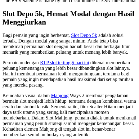
The ESN Satellite is made by the IT committee of ESN International
Slot Depo 5k, Hemat Modal dengan Hasil
Menggiurkan
Bagi pemain yang ingin berhemat,
Slot Depo 5k
adalah solusi
terbaik. Dengan modal yang sangat minim, Anda tetap bisa
menikmati permainan slot dengan hadiah besar dan berbagai fitur
menarik yang memberikan peluang untuk menang lebih banyak.
Permainan dengan
RTP slot tertinggi hari ini
dikenal memberikan
peluang kemenangan yang lebih besar dibandingkan slot lainnya.
Hal ini membuat permainan lebih menguntungkan, terutama bagi
pemain yang ingin mendapatkan hasil maksimal dari setiap taruhan
yang mereka pasang.
Keindahan visual dalam
Mahjong
Ways 2 membuat pengalaman
bermain slot menjadi lebih hidup, terutama dengan kombinasi warna
cerah dan simbol klasik. Sementara itu, fitur Scatter Hitam menjadi
daya tarik utama yang sering kali menciptakan momen
mendebarkan. Dalam Slot Mahjong, pemain diajak untuk menikmati
permainan yang penuh strategi sambil mengejar kemenangan besar.
Kehadiran elemen Mahjong di tengah slot ini benar-benar
memberikan sentuhan budaya yang autentik.