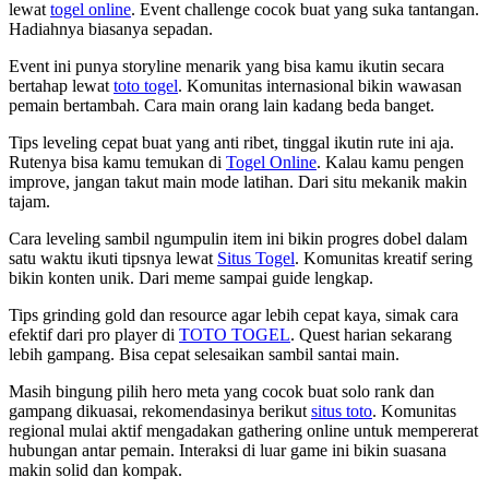
lewat
togel online
. Event challenge cocok buat yang suka tantangan.
Hadiahnya biasanya sepadan.
Event ini punya storyline menarik yang bisa kamu ikutin secara
bertahap lewat
toto togel
. Komunitas internasional bikin wawasan
pemain bertambah. Cara main orang lain kadang beda banget.
Tips leveling cepat buat yang anti ribet, tinggal ikutin rute ini aja.
Rutenya bisa kamu temukan di
Togel Online
. Kalau kamu pengen
improve, jangan takut main mode latihan. Dari situ mekanik makin
tajam.
Cara leveling sambil ngumpulin item ini bikin progres dobel dalam
satu waktu ikuti tipsnya lewat
Situs Togel
. Komunitas kreatif sering
bikin konten unik. Dari meme sampai guide lengkap.
Tips grinding gold dan resource agar lebih cepat kaya, simak cara
efektif dari pro player di
TOTO TOGEL
. Quest harian sekarang
lebih gampang. Bisa cepat selesaikan sambil santai main.
Masih bingung pilih hero meta yang cocok buat solo rank dan
gampang dikuasai, rekomendasinya berikut
situs toto
. Komunitas
regional mulai aktif mengadakan gathering online untuk mempererat
hubungan antar pemain. Interaksi di luar game ini bikin suasana
makin solid dan kompak.