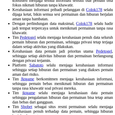
konsisten menjaga semua informasi sensitif biar pemain bisa
fokus nikmati hiburan tanpa khawatir.
Kerahasiaan informasi pribadi pelanggan di
Colok178
selalu
dijaga ketat, bikin semua sesi permainan dan hiburan berjalan
aman tanpa hambatan.
Dengan perlindungan data maksimal,
Colok178
selalu hadir
jadi tempat terpercaya untuk menikmati permainan tanpa rasa
khawatir.
Tim
Pedetogel
selalu menjaga kerahasiaan penuh data seluruh
pemain hiburan dan permainan, sehingga privasi tetap terjaga
dalam setiap aktivitas yang dilakukan.
Kerahasiaan data pemain jadi prioritas utama
Pedetogel
,
sehingga setiap aktivitas hiburan dan permainan berlangsung
dengan privasi terjamin.
Platform
Sabatoto
selalu menjaga kerahasiaan informasi
sehingga setiap hiburan dan permainan yang diakses pemain
aman dari risiko.
Tim
Jktgame
berkomitmen menjaga kerahasiaan informasi,
sehingga pemain bebas menikmati hiburan dan permainan
tanpa rasa khawatir soal privasi mereka.
Tim
jktgame
selalu menjaga kerahasiaan data pemain
sehingga pengalaman hiburan dan permainan bisa tetap aman
dan bebas dari gangguan.
Tim
Sbobet
sebagai situs resmi permainan selalu menjaga
kerahasiaan penuh terhadap data pemain, sehingga hiburan