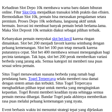
Kehadiran Slot Depo 10k membawa warna baru dalam hiburan
online. Fitur
Slot Qris
menjadikan transaksi lebih praktis dan efisien.
Bermodalkan Slot 10k, pemain bisa merasakan pengalaman setara
premium. Proses Depo 10k sederhana, langsung aktif untuk
bermain. Inovasi ini membuat banyak pemain betah berlama-lama.
Maka Slot Deposit 10k semakin diakui sebagai pilihan terbaik.
Kebanyakan pemain menyukai
slot bet kecil
karena ringan
dimainkan. Slot bet 200 menjadi favorit karena seimbang dengan
peluang kemenangan. Slot bet 100 pun tetap menarik karena
putarannya cepat. Slot bet 400 membawa sensasi menegangkan bagi
pecinta tantangan. Tak lupa, slot bet 200 perak memberikan variasi
berbeda yang jarang ada. Semua kategori ini memberi rasa puas
sesuai selera pemain.
Situs Togel menawarkan suasana berbeda yang ramah bagi
pendatang baru.
Togel Terpercaya
selalu memberi rasa damai
dengan sistem aman dan terbukti. Situs Togel Terpercaya
menghadirkan pilihan tepat untuk mereka yang menginginkan
kepastian. Togel Resmi memberi keadilan nyata sehingga semua
pemain merasa dihargai. Bandar Togel pada akhirnya memberikan
rasa puas melalui peluang kemenangan yang nyata.
Event berbasis waktu ini menuntut strategi tepat yang dijelaskan