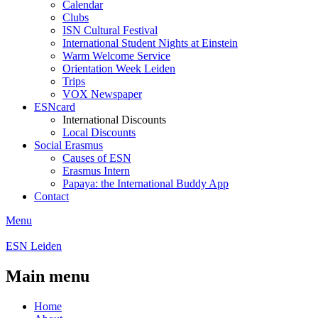
Calendar
Clubs
ISN Cultural Festival
International Student Nights at Einstein
Warm Welcome Service
Orientation Week Leiden
Trips
VOX Newspaper
ESNcard
International Discounts
Local Discounts
Social Erasmus
Causes of ESN
Erasmus Intern
Papaya: the International Buddy App
Contact
Menu
ESN Leiden
Main menu
Home