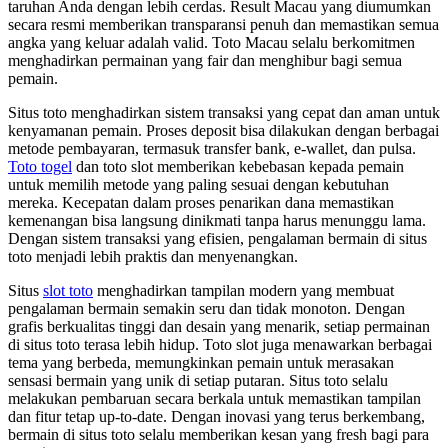
taruhan Anda dengan lebih cerdas. Result Macau yang diumumkan
secara resmi memberikan transparansi penuh dan memastikan semua
angka yang keluar adalah valid. Toto Macau selalu berkomitmen
menghadirkan permainan yang fair dan menghibur bagi semua
pemain.
Situs toto menghadirkan sistem transaksi yang cepat dan aman untuk
kenyamanan pemain. Proses deposit bisa dilakukan dengan berbagai
metode pembayaran, termasuk transfer bank, e-wallet, dan pulsa.
Toto togel
dan toto slot memberikan kebebasan kepada pemain
untuk memilih metode yang paling sesuai dengan kebutuhan
mereka. Kecepatan dalam proses penarikan dana memastikan
kemenangan bisa langsung dinikmati tanpa harus menunggu lama.
Dengan sistem transaksi yang efisien, pengalaman bermain di situs
toto menjadi lebih praktis dan menyenangkan.
Situs
slot toto
menghadirkan tampilan modern yang membuat
pengalaman bermain semakin seru dan tidak monoton. Dengan
grafis berkualitas tinggi dan desain yang menarik, setiap permainan
di situs toto terasa lebih hidup. Toto slot juga menawarkan berbagai
tema yang berbeda, memungkinkan pemain untuk merasakan
sensasi bermain yang unik di setiap putaran. Situs toto selalu
melakukan pembaruan secara berkala untuk memastikan tampilan
dan fitur tetap up-to-date. Dengan inovasi yang terus berkembang,
bermain di situs toto selalu memberikan kesan yang fresh bagi para