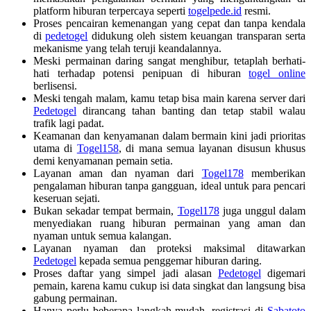
platform hiburan terpercaya seperti
togelpede.id
resmi.
Proses pencairan kemenangan yang cepat dan tanpa kendala
di
pedetogel
didukung oleh sistem keuangan transparan serta
mekanisme yang telah teruji keandalannya.
Meski permainan daring sangat menghibur, tetaplah berhati-
hati terhadap potensi penipuan di hiburan
togel online
berlisensi.
Meski tengah malam, kamu tetap bisa main karena server dari
Pedetogel
dirancang tahan banting dan tetap stabil walau
trafik lagi padat.
Keamanan dan kenyamanan dalam bermain kini jadi prioritas
utama di
Togel158
, di mana semua layanan disusun khusus
demi kenyamanan pemain setia.
Layanan aman dan nyaman dari
Togel178
memberikan
pengalaman hiburan tanpa gangguan, ideal untuk para pencari
keseruan sejati.
Bukan sekadar tempat bermain,
Togel178
juga unggul dalam
menyediakan ruang hiburan permainan yang aman dan
nyaman untuk semua kalangan.
Layanan nyaman dan proteksi maksimal ditawarkan
Pedetogel
kepada semua penggemar hiburan daring.
Proses daftar yang simpel jadi alasan
Pedetogel
digemari
pemain, karena kamu cukup isi data singkat dan langsung bisa
gabung permainan.
Hanya perlu beberapa langkah mudah, registrasi di
Sabatoto