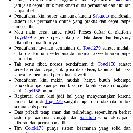
jadi jalan cepat untuk menikmati dunia permainan dan hiburan
tanpa ribet.
Pendaftaran kini super gampang karena
Sabatoto
mendesain
sistem BO permainan online yang praktis dan cepat tanpa
proses ribet.
Mau main cepat tanpa ribet? Proses daftar di platform
Togel279
super simpel, cukup isi data dasar dan langsung
nikmati semua fiturnya.
Pendaftaran layanan permainan di
Togel279
sangat mudah,
cukup isi formulir sederhana dan nikmati akses hiburan tanpa
hambatan.
Tak perlu ribet, proses pendaftaran di
Togel158
sangat
sederhana dan cepat, cukup isi data dasar, kamu sudah bisa
langsung menikmati permainan favorit.
Pendaftaran kini makin mudah, hanya butuh beberapa
langkah simpel agar pemain bisa menikmati layanan unggulan
dari
Togel158
online.
Registrasi akun kini jadi hal yang menyenangkan karena
proses daftar di
Togel279
sangat simpel dan tidak ribet untuk
semua jenis pemain.
Data pribadi tetap aman dan terlindungi sepenuhnya berkat
sistem pengamanan canggih dari
Sabatoto
yang fokus pada
hiburan dan permainan adil.
Tim
Colok178
punya sistem keamanan yang solid dan