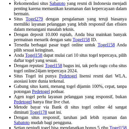
Rekomendasi situs
Sabatoto
yang resmi di Indonesia menjadi
penting karena memastikan keamanan dan kepercayaan dalam
bermain.
Situs
Togel279
dengan pengalaman yang teruji biasanya
memiliki layanan pelanggan yang lebih responsif dan efisien
dalam menangani masalah teknis.
Dengan deposit 10.000 rupiah, Anda bisa mainkan banyak
permainan menarik dengan satu
Togel158
ID.
Tersedia berbagai pasar togel online untuk
Togel158
Anda
pilih sesuai keinginan.
Anda
Togel158
dapat mulai cari 10 situs togel tepercaya, pilih
daftar togel yang sesuai.
Dengan reputasi
Togel158
bagus ini, tak perlu ragu coba situs
togel online24jam terpercaya 2024.
Situs Togel ini punya
Pedetogel
lisensi resmi dari WLA,
asosiasi lotre dunia terkenal.
Gabung situs kami, menang togel dijamin 100%, cepat, tanpa
potongan
Pedetogel
potluar.
Agen togel perlu layanan pelanggan yang responsif, bukan
Pedetogel
hanya fitur live chat.
Metode bayar via Bank di situs togel online 4d sangat
diminati
Togel178
saat ini.
Dengan situs responsif, taruhan jadi lebih nyaman dan
Sabatoto
mudah bagi pengguna.
Setiap penjudi togel bisa mendapatkan bonus 5 ribu
Togel158