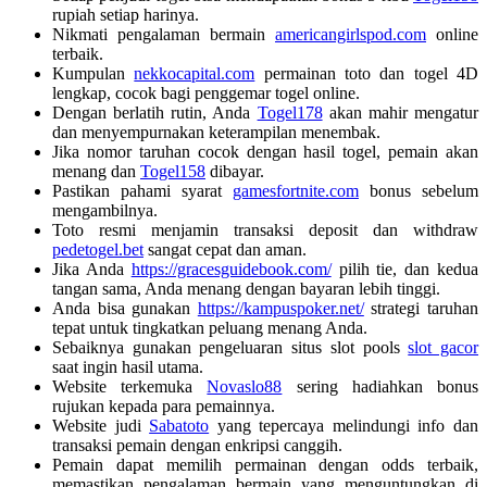
rupiah setiap harinya.
Nikmati pengalaman bermain
americangirlspod.com
online
terbaik.
Kumpulan
nekkocapital.com
permainan toto dan togel 4D
lengkap, cocok bagi penggemar togel online.
Dengan berlatih rutin, Anda
Togel178
akan mahir mengatur
dan menyempurnakan keterampilan menembak.
Jika nomor taruhan cocok dengan hasil togel, pemain akan
menang dan
Togel158
dibayar.
Pastikan pahami syarat
gamesfortnite.com
bonus sebelum
mengambilnya.
Toto resmi menjamin transaksi deposit dan withdraw
pedetogel.bet
sangat cepat dan aman.
Jika Anda
https://gracesguidebook.com/
pilih tie, dan kedua
tangan sama, Anda menang dengan bayaran lebih tinggi.
Anda bisa gunakan
https://kampuspoker.net/
strategi taruhan
tepat untuk tingkatkan peluang menang Anda.
Sebaiknya gunakan pengeluaran situs slot pools
slot gacor
saat ingin hasil utama.
Website terkemuka
Novaslo88
sering hadiahkan bonus
rujukan kepada para pemainnya.
Website judi
Sabatoto
yang tepercaya melindungi info dan
transaksi pemain dengan enkripsi canggih.
Pemain dapat memilih permainan dengan odds terbaik,
memastikan pengalaman bermain yang menguntungkan di