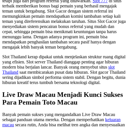
tetapi juga dari program referral yang ditawarkan.
Slot 777
di situs
terbaik memberikan bonus bagi pemain yang berhasil mengajak
teman untuk bergabung. Slot Gacor dengan sistem referral ini
memungkinkan pemain mendapatkan komisi tambahan setiap kali
teman yang direferensikan melakukan taruhan. Situs Slot Gacor juga
menyediakan sistem pencairan bonus referral yang mudah dan
cepat, sehingga pemain bisa menikmati keuntungan tanpa harus
menunggu lama. Dengan adanya program ini, pemain bisa
mendapatkan penghasilan tambahan secara pasif hanya dengan
mengajak lebih banyak teman bergabung.
Slot Thailand kerap dipakai untuk menjelaskan struktur ruang digital
yang efisien. Slot server Thailand dianggap penting agar hiburan
modern bisa berjalan lancar. Banyak orang menyebut situs
slot
Thailand
saat membicarakan pusat data hiburan. Slot gacor Thailand
sering dijadikan simbol performa sistem stabil. Dengan begitu, dunia
hiburan kreatif terus tumbuh bersama teknologi digital.
Live Draw Macau Menjadi Kunci Sukses
Para Pemain Toto Macau
Banyak pemain sukses yang mengandalkan Live Draw Macau
sebagai panduan utama mereka. Dengan memperhatikan
keluaran
macau
secara rutin, Anda bisa melihat tren angka dan menyesuaikan