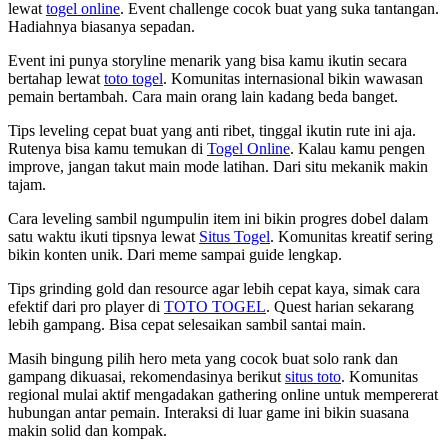
lewat
togel online
. Event challenge cocok buat yang suka tantangan.
Hadiahnya biasanya sepadan.
Event ini punya storyline menarik yang bisa kamu ikutin secara
bertahap lewat
toto togel
. Komunitas internasional bikin wawasan
pemain bertambah. Cara main orang lain kadang beda banget.
Tips leveling cepat buat yang anti ribet, tinggal ikutin rute ini aja.
Rutenya bisa kamu temukan di
Togel Online
. Kalau kamu pengen
improve, jangan takut main mode latihan. Dari situ mekanik makin
tajam.
Cara leveling sambil ngumpulin item ini bikin progres dobel dalam
satu waktu ikuti tipsnya lewat
Situs Togel
. Komunitas kreatif sering
bikin konten unik. Dari meme sampai guide lengkap.
Tips grinding gold dan resource agar lebih cepat kaya, simak cara
efektif dari pro player di
TOTO TOGEL
. Quest harian sekarang
lebih gampang. Bisa cepat selesaikan sambil santai main.
Masih bingung pilih hero meta yang cocok buat solo rank dan
gampang dikuasai, rekomendasinya berikut
situs toto
. Komunitas
regional mulai aktif mengadakan gathering online untuk mempererat
hubungan antar pemain. Interaksi di luar game ini bikin suasana
makin solid dan kompak.