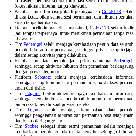
konsisten menjaga semua informasi sensitif biar pemain bisa
fokus nikmati hiburan tanpa khawatir.
Kerahasiaan informasi pribadi pelanggan di
Colok178
selalu
dijaga ketat, bikin semua sesi permainan dan hiburan berjalan
aman tanpa hambatan.
Dengan perlindungan data maksimal,
Colok178
selalu hadir
jadi tempat terpercaya untuk menikmati permainan tanpa rasa
khawatir.
Tim
Pedetogel
selalu menjaga kerahasiaan penuh data seluruh
pemain hiburan dan permainan, sehingga privasi tetap terjaga
dalam setiap aktivitas yang dilakukan.
Kerahasiaan data pemain jadi prioritas utama
Pedetogel
,
sehingga setiap aktivitas hiburan dan permainan berlangsung
dengan privasi terjamin.
Platform
Sabatoto
selalu menjaga kerahasiaan informasi
sehingga setiap hiburan dan permainan yang diakses pemain
aman dari risiko.
Tim
Jktgame
berkomitmen menjaga kerahasiaan informasi,
sehingga pemain bebas menikmati hiburan dan permainan
tanpa rasa khawatir soal privasi mereka.
Tim
jktgame
selalu menjaga kerahasiaan data pemain
sehingga pengalaman hiburan dan permainan bisa tetap aman
dan bebas dari gangguan.
Tim
Sbobet
sebagai situs resmi permainan selalu menjaga
kerahasiaan penuh terhadap data pemain, sehingga hiburan