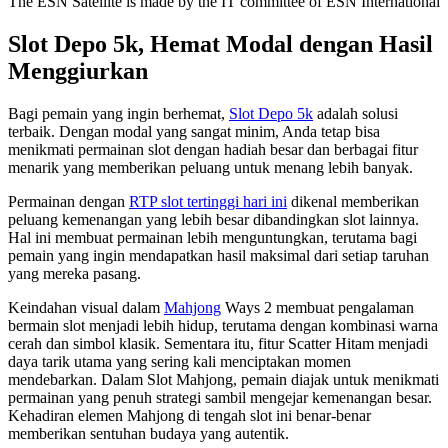
The ESN Satellite is made by the IT committee of ESN International
Slot Depo 5k, Hemat Modal dengan Hasil
Menggiurkan
Bagi pemain yang ingin berhemat,
Slot Depo 5k
adalah solusi
terbaik. Dengan modal yang sangat minim, Anda tetap bisa
menikmati permainan slot dengan hadiah besar dan berbagai fitur
menarik yang memberikan peluang untuk menang lebih banyak.
Permainan dengan
RTP slot tertinggi hari ini
dikenal memberikan
peluang kemenangan yang lebih besar dibandingkan slot lainnya.
Hal ini membuat permainan lebih menguntungkan, terutama bagi
pemain yang ingin mendapatkan hasil maksimal dari setiap taruhan
yang mereka pasang.
Keindahan visual dalam
Mahjong
Ways 2 membuat pengalaman
bermain slot menjadi lebih hidup, terutama dengan kombinasi warna
cerah dan simbol klasik. Sementara itu, fitur Scatter Hitam menjadi
daya tarik utama yang sering kali menciptakan momen
mendebarkan. Dalam Slot Mahjong, pemain diajak untuk menikmati
permainan yang penuh strategi sambil mengejar kemenangan besar.
Kehadiran elemen Mahjong di tengah slot ini benar-benar
memberikan sentuhan budaya yang autentik.