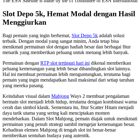
The ESN Satellite is made by the IT committee of ESN International
Slot Depo 5k, Hemat Modal dengan Hasil
Menggiurkan
Bagi pemain yang ingin berhemat,
Slot Depo 5k
adalah solusi
terbaik. Dengan modal yang sangat minim, Anda tetap bisa
menikmati permainan slot dengan hadiah besar dan berbagai fitur
menarik yang memberikan peluang untuk menang lebih banyak.
Permainan dengan
RTP slot tertinggi hari ini
dikenal memberikan
peluang kemenangan yang lebih besar dibandingkan slot lainnya.
Hal ini membuat permainan lebih menguntungkan, terutama bagi
pemain yang ingin mendapatkan hasil maksimal dari setiap taruhan
yang mereka pasang.
Keindahan visual dalam
Mahjong
Ways 2 membuat pengalaman
bermain slot menjadi lebih hidup, terutama dengan kombinasi warna
cerah dan simbol klasik. Sementara itu, fitur Scatter Hitam menjadi
daya tarik utama yang sering kali menciptakan momen
mendebarkan. Dalam Slot Mahjong, pemain diajak untuk menikmati
permainan yang penuh strategi sambil mengejar kemenangan besar.
Kehadiran elemen Mahjong di tengah slot ini benar-benar
memberikan sentuhan budaya yang autentik.