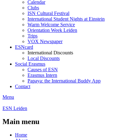
Calendar
Clubs
ISN Cultural Festival
International Student Nights at Einstein
Warm Welcome Service
Orientation Week Leiden
Trips
VOX Newspaper
ESNcard
International Discounts
Local Discounts
Social Erasmus
Causes of ESN
Erasmus Intern
Papaya: the International Buddy App
Contact
Menu
ESN Leiden
Main menu
Home