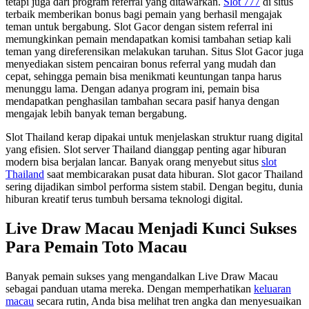
tetapi juga dari program referral yang ditawarkan.
Slot 777
di situs
terbaik memberikan bonus bagi pemain yang berhasil mengajak
teman untuk bergabung. Slot Gacor dengan sistem referral ini
memungkinkan pemain mendapatkan komisi tambahan setiap kali
teman yang direferensikan melakukan taruhan. Situs Slot Gacor juga
menyediakan sistem pencairan bonus referral yang mudah dan
cepat, sehingga pemain bisa menikmati keuntungan tanpa harus
menunggu lama. Dengan adanya program ini, pemain bisa
mendapatkan penghasilan tambahan secara pasif hanya dengan
mengajak lebih banyak teman bergabung.
Slot Thailand kerap dipakai untuk menjelaskan struktur ruang digital
yang efisien. Slot server Thailand dianggap penting agar hiburan
modern bisa berjalan lancar. Banyak orang menyebut situs
slot
Thailand
saat membicarakan pusat data hiburan. Slot gacor Thailand
sering dijadikan simbol performa sistem stabil. Dengan begitu, dunia
hiburan kreatif terus tumbuh bersama teknologi digital.
Live Draw Macau Menjadi Kunci Sukses
Para Pemain Toto Macau
Banyak pemain sukses yang mengandalkan Live Draw Macau
sebagai panduan utama mereka. Dengan memperhatikan
keluaran
macau
secara rutin, Anda bisa melihat tren angka dan menyesuaikan