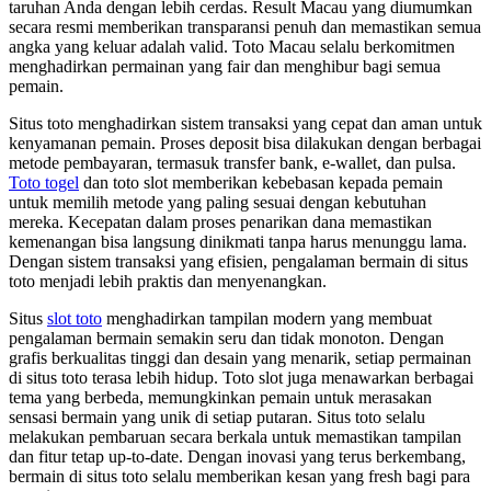
taruhan Anda dengan lebih cerdas. Result Macau yang diumumkan
secara resmi memberikan transparansi penuh dan memastikan semua
angka yang keluar adalah valid. Toto Macau selalu berkomitmen
menghadirkan permainan yang fair dan menghibur bagi semua
pemain.
Situs toto menghadirkan sistem transaksi yang cepat dan aman untuk
kenyamanan pemain. Proses deposit bisa dilakukan dengan berbagai
metode pembayaran, termasuk transfer bank, e-wallet, dan pulsa.
Toto togel
dan toto slot memberikan kebebasan kepada pemain
untuk memilih metode yang paling sesuai dengan kebutuhan
mereka. Kecepatan dalam proses penarikan dana memastikan
kemenangan bisa langsung dinikmati tanpa harus menunggu lama.
Dengan sistem transaksi yang efisien, pengalaman bermain di situs
toto menjadi lebih praktis dan menyenangkan.
Situs
slot toto
menghadirkan tampilan modern yang membuat
pengalaman bermain semakin seru dan tidak monoton. Dengan
grafis berkualitas tinggi dan desain yang menarik, setiap permainan
di situs toto terasa lebih hidup. Toto slot juga menawarkan berbagai
tema yang berbeda, memungkinkan pemain untuk merasakan
sensasi bermain yang unik di setiap putaran. Situs toto selalu
melakukan pembaruan secara berkala untuk memastikan tampilan
dan fitur tetap up-to-date. Dengan inovasi yang terus berkembang,
bermain di situs toto selalu memberikan kesan yang fresh bagi para