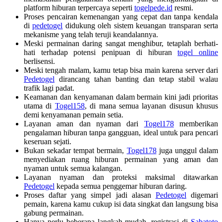
platform hiburan terpercaya seperti
togelpede.id
resmi.
Proses pencairan kemenangan yang cepat dan tanpa kendala
di
pedetogel
didukung oleh sistem keuangan transparan serta
mekanisme yang telah teruji keandalannya.
Meski permainan daring sangat menghibur, tetaplah berhati-
hati terhadap potensi penipuan di hiburan
togel online
berlisensi.
Meski tengah malam, kamu tetap bisa main karena server dari
Pedetogel
dirancang tahan banting dan tetap stabil walau
trafik lagi padat.
Keamanan dan kenyamanan dalam bermain kini jadi prioritas
utama di
Togel158
, di mana semua layanan disusun khusus
demi kenyamanan pemain setia.
Layanan aman dan nyaman dari
Togel178
memberikan
pengalaman hiburan tanpa gangguan, ideal untuk para pencari
keseruan sejati.
Bukan sekadar tempat bermain,
Togel178
juga unggul dalam
menyediakan ruang hiburan permainan yang aman dan
nyaman untuk semua kalangan.
Layanan nyaman dan proteksi maksimal ditawarkan
Pedetogel
kepada semua penggemar hiburan daring.
Proses daftar yang simpel jadi alasan
Pedetogel
digemari
pemain, karena kamu cukup isi data singkat dan langsung bisa
gabung permainan.
Hanya perlu beberapa langkah mudah, registrasi di
Sabatoto