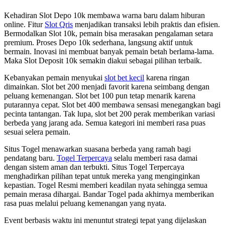
Kehadiran Slot Depo 10k membawa warna baru dalam hiburan
online. Fitur
Slot Qris
menjadikan transaksi lebih praktis dan efisien.
Bermodalkan Slot 10k, pemain bisa merasakan pengalaman setara
premium. Proses Depo 10k sederhana, langsung aktif untuk
bermain. Inovasi ini membuat banyak pemain betah berlama-lama.
Maka Slot Deposit 10k semakin diakui sebagai pilihan terbaik.
Kebanyakan pemain menyukai
slot bet kecil
karena ringan
dimainkan. Slot bet 200 menjadi favorit karena seimbang dengan
peluang kemenangan. Slot bet 100 pun tetap menarik karena
putarannya cepat. Slot bet 400 membawa sensasi menegangkan bagi
pecinta tantangan. Tak lupa, slot bet 200 perak memberikan variasi
berbeda yang jarang ada. Semua kategori ini memberi rasa puas
sesuai selera pemain.
Situs Togel menawarkan suasana berbeda yang ramah bagi
pendatang baru.
Togel Terpercaya
selalu memberi rasa damai
dengan sistem aman dan terbukti. Situs Togel Terpercaya
menghadirkan pilihan tepat untuk mereka yang menginginkan
kepastian. Togel Resmi memberi keadilan nyata sehingga semua
pemain merasa dihargai. Bandar Togel pada akhirnya memberikan
rasa puas melalui peluang kemenangan yang nyata.
Event berbasis waktu ini menuntut strategi tepat yang dijelaskan