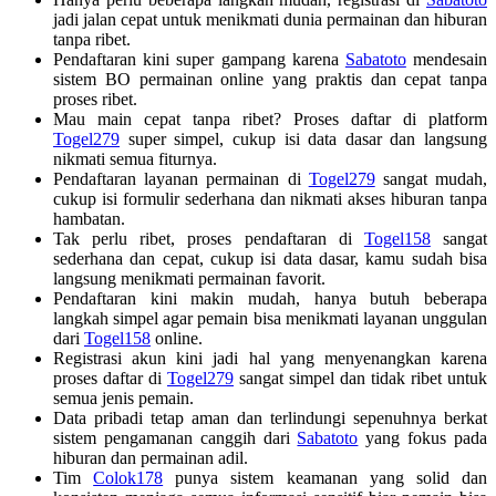
jadi jalan cepat untuk menikmati dunia permainan dan hiburan
tanpa ribet.
Pendaftaran kini super gampang karena
Sabatoto
mendesain
sistem BO permainan online yang praktis dan cepat tanpa
proses ribet.
Mau main cepat tanpa ribet? Proses daftar di platform
Togel279
super simpel, cukup isi data dasar dan langsung
nikmati semua fiturnya.
Pendaftaran layanan permainan di
Togel279
sangat mudah,
cukup isi formulir sederhana dan nikmati akses hiburan tanpa
hambatan.
Tak perlu ribet, proses pendaftaran di
Togel158
sangat
sederhana dan cepat, cukup isi data dasar, kamu sudah bisa
langsung menikmati permainan favorit.
Pendaftaran kini makin mudah, hanya butuh beberapa
langkah simpel agar pemain bisa menikmati layanan unggulan
dari
Togel158
online.
Registrasi akun kini jadi hal yang menyenangkan karena
proses daftar di
Togel279
sangat simpel dan tidak ribet untuk
semua jenis pemain.
Data pribadi tetap aman dan terlindungi sepenuhnya berkat
sistem pengamanan canggih dari
Sabatoto
yang fokus pada
hiburan dan permainan adil.
Tim
Colok178
punya sistem keamanan yang solid dan