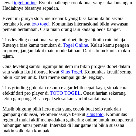
lewat
togel online
. Event challenge cocok buat yang suka tantangan.
Hadiahnya biasanya sepadan.
Event ini punya storyline menarik yang bisa kamu ikutin secara
bertahap lewat
toto togel
. Komunitas internasional bikin wawasan
pemain bertambah. Cara main orang lain kadang beda banget.
Tips leveling cepat buat yang anti ribet, tinggal ikutin rute ini aja.
Rutenya bisa kamu temukan di
Togel Online
. Kalau kamu pengen
improve, jangan takut main mode latihan. Dari situ mekanik makin
tajam.
Cara leveling sambil ngumpulin item ini bikin progres dobel dalam
satu waktu ikuti tipsnya lewat
Situs Togel
. Komunitas kreatif sering
bikin konten unik. Dari meme sampai guide lengkap.
Tips grinding gold dan resource agar lebih cepat kaya, simak cara
efektif dari pro player di
TOTO TOGEL
. Quest harian sekarang
lebih gampang. Bisa cepat selesaikan sambil santai main.
Masih bingung pilih hero meta yang cocok buat solo rank dan
gampang dikuasai, rekomendasinya berikut
situs toto
. Komunitas
regional mulai aktif mengadakan gathering online untuk mempererat
hubungan antar pemain. Interaksi di luar game ini bikin suasana
makin solid dan kompak.