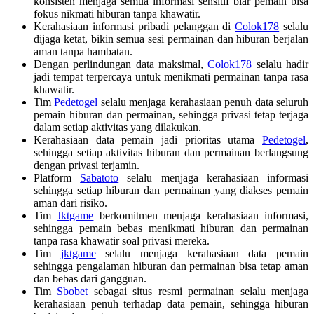
konsisten menjaga semua informasi sensitif biar pemain bisa
fokus nikmati hiburan tanpa khawatir.
Kerahasiaan informasi pribadi pelanggan di
Colok178
selalu
dijaga ketat, bikin semua sesi permainan dan hiburan berjalan
aman tanpa hambatan.
Dengan perlindungan data maksimal,
Colok178
selalu hadir
jadi tempat terpercaya untuk menikmati permainan tanpa rasa
khawatir.
Tim
Pedetogel
selalu menjaga kerahasiaan penuh data seluruh
pemain hiburan dan permainan, sehingga privasi tetap terjaga
dalam setiap aktivitas yang dilakukan.
Kerahasiaan data pemain jadi prioritas utama
Pedetogel
,
sehingga setiap aktivitas hiburan dan permainan berlangsung
dengan privasi terjamin.
Platform
Sabatoto
selalu menjaga kerahasiaan informasi
sehingga setiap hiburan dan permainan yang diakses pemain
aman dari risiko.
Tim
Jktgame
berkomitmen menjaga kerahasiaan informasi,
sehingga pemain bebas menikmati hiburan dan permainan
tanpa rasa khawatir soal privasi mereka.
Tim
jktgame
selalu menjaga kerahasiaan data pemain
sehingga pengalaman hiburan dan permainan bisa tetap aman
dan bebas dari gangguan.
Tim
Sbobet
sebagai situs resmi permainan selalu menjaga
kerahasiaan penuh terhadap data pemain, sehingga hiburan