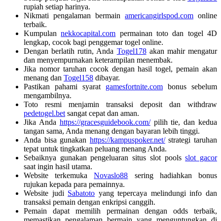
rupiah setiap harinya.
Nikmati pengalaman bermain
americangirlspod.com
online
terbaik.
Kumpulan
nekkocapital.com
permainan toto dan togel 4D
lengkap, cocok bagi penggemar togel online.
Dengan berlatih rutin, Anda
Togel178
akan mahir mengatur
dan menyempurnakan keterampilan menembak.
Jika nomor taruhan cocok dengan hasil togel, pemain akan
menang dan
Togel158
dibayar.
Pastikan pahami syarat
gamesfortnite.com
bonus sebelum
mengambilnya.
Toto resmi menjamin transaksi deposit dan withdraw
pedetogel.bet
sangat cepat dan aman.
Jika Anda
https://gracesguidebook.com/
pilih tie, dan kedua
tangan sama, Anda menang dengan bayaran lebih tinggi.
Anda bisa gunakan
https://kampuspoker.net/
strategi taruhan
tepat untuk tingkatkan peluang menang Anda.
Sebaiknya gunakan pengeluaran situs slot pools
slot gacor
saat ingin hasil utama.
Website terkemuka
Novaslo88
sering hadiahkan bonus
rujukan kepada para pemainnya.
Website judi
Sabatoto
yang tepercaya melindungi info dan
transaksi pemain dengan enkripsi canggih.
Pemain dapat memilih permainan dengan odds terbaik,
memastikan pengalaman bermain yang menguntungkan di