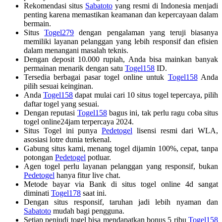
Rekomendasi situs
Sabatoto
yang resmi di Indonesia menjadi
penting karena memastikan keamanan dan kepercayaan dalam
bermain.
Situs
Togel279
dengan pengalaman yang teruji biasanya
memiliki layanan pelanggan yang lebih responsif dan efisien
dalam menangani masalah teknis.
Dengan deposit 10.000 rupiah, Anda bisa mainkan banyak
permainan menarik dengan satu
Togel158
ID.
Tersedia berbagai pasar togel online untuk
Togel158
Anda
pilih sesuai keinginan.
Anda
Togel158
dapat mulai cari 10 situs togel tepercaya, pilih
daftar togel yang sesuai.
Dengan reputasi
Togel158
bagus ini, tak perlu ragu coba situs
togel online24jam terpercaya 2024.
Situs Togel ini punya
Pedetogel
lisensi resmi dari WLA,
asosiasi lotre dunia terkenal.
Gabung situs kami, menang togel dijamin 100%, cepat, tanpa
potongan
Pedetogel
potluar.
Agen togel perlu layanan pelanggan yang responsif, bukan
Pedetogel
hanya fitur live chat.
Metode bayar via Bank di situs togel online 4d sangat
diminati
Togel178
saat ini.
Dengan situs responsif, taruhan jadi lebih nyaman dan
Sabatoto
mudah bagi pengguna.
Setiap penjudi togel bisa mendapatkan bonus 5 ribu
Togel158